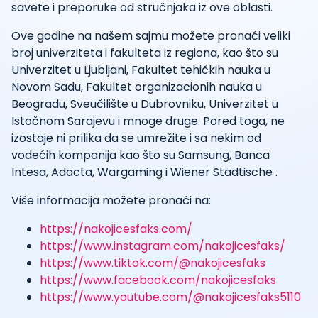
savete i preporuke od stručnjaka iz ove oblasti.
Ove godine na našem sajmu možete pronaći veliki
broj univerziteta i fakulteta iz regiona, kao što su
Univerzitet u Ljubljani, Fakultet tehičkih nauka u
Novom Sadu, Fakultet organizacionih nauka u
Beogradu, Sveučilište u Dubrovniku, Univerzitet u
Istočnom Sarajevu i mnoge druge. Pored toga, ne
izostaje ni prilika da se umrežite i sa nekim od
vodećih kompanija kao što su Samsung, Banca
Intesa, Adacta, Wargaming i Wiener Städtische .
Više informacija možete pronaći na:
https://nakojicesfaks.com/
https://www.instagram.com/nakojicesfaks/
https://www.tiktok.com/@nakojicesfaks
https://www.facebook.com/nakojicesfaks
https://www.youtube.com/@nakojicesfaks5110