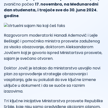
zvanično počeo
17. novembra, na Međunarodni
dan studenata, i trajaće sve do 30. juna 2024.
godine
.
Razgovorom moderatorki Hanadi Ademović i Lejle
Bešlagić i pomoćnika ministra prosvete zaduženog
za visoko obazovanje, doktorom Aleksandarom
Jovićem koji je govorio ispred Ministartsva prosvete,
sajam je svečano otvoren.
Doktor Jović je istakao da ministarstvo usvojilo novi
plan za sprovođenje strategije obrazovanja i
vaspitanja, gde su pokušali da sve ključne izmene
uključe u dokument i da se suoče sa raznim
izazovima.
Tri ključne inicijative Ministarstva prosvete Republike
Srbije, koje nisu samo predviđene akcionim planom,