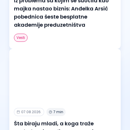
Iz problema sa kojim se suočila kao
majka nastao biznis: Anđelka Arsić
pobednica šeste besplatne
akademije preduzetništva
Vesti
07.08.2026.
7 min
Šta biraju mladi, a koga traže