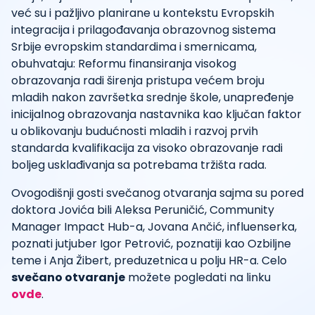
već su i pažljivo planirane u kontekstu Evropskih
integracija i prilagođavanja obrazovnog sistema
Srbije evropskim standardima i smernicama,
obuhvataju: Reformu finansiranja visokog
obrazovanja radi širenja pristupa većem broju
mladih nakon završetka srednje škole, unapređenje
inicijalnog obrazovanja nastavnika kao ključan faktor
u oblikovanju budućnosti mladih i razvoj prvih
standarda kvalifikacija za visoko obrazovanje radi
boljeg usklađivanja sa potrebama tržišta rada.
Ovogodišnji gosti svečanog otvaranja sajma su pored
doktora Jovića bili Aleksa Peruničić, Community
Manager Impact Hub-a, Jovana Ančić, influenserka,
poznati jutjuber Igor Petrović, poznatiji kao Ozbiljne
teme i Anja Žibert, preduzetnica u polju HR-a.
Celo
svečano otvaranje
možete pogledati na linku
ovde
.