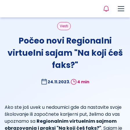
Vesti
Počeo novi Regionalni
virtuelni sajam "Na koji ćeš
faks?"
24.11.2023.
4 min
Ako ste još uvek u nedoumici gde da nastavite svoje
školovanje ili započnete karijerni put, želimo da vas
upoznamo sa
Regionalnim virtuelnim sajmom
obrazovanja i praksi "Na koji ćeš faks?"
. Sajam je