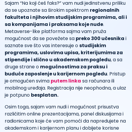
Sajam “Na koji ćeš faks?” vam nudi jedinstvenu priliku
da se upoznate sa širokim spektrom
regionalnih
fakulteta i njihovim studijskim programima, ali i
sa kompanijama i praksama koje nude
.
Metaverse-like platforma sajma vam pruža
mogućnost da se povežete sa
preko 300 učesnika
i
saznate sve što vas interesuje o
studijskim
programima, uslovima upisa, kriterijumima za
stipendije i slično u akademskom pogledu
, a sa
druge strane o
mogućnostima za praksu i
buduće zaposlenje u karijernom pogledu
. Pristup
je omogućen svima
putem linka
sa računara ili
mobilnog uređaja. Registracija nije neophodna, a ulaz
je potpuno
besplatan.
Osim toga, sajam vam nudi i mogućnost prisustva
različitim online prezentacijama, panel diskusijama i
radionicama koje će vam pomoći da napredujete na
akademskom i karijernom planu i dobijete korisne