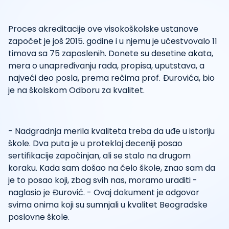
Proces akreditacije ove visokoškolske ustanove
započet je još 2015. godine i u njemu je učestvovalo 11
timova sa 75 zaposlenih. Donete su desetine akata,
mera o unapređivanju rada, propisa, uputstava, a
najveći deo posla, prema rečima prof. Đurovića, bio
je na školskom Odboru za kvalitet.
- Nadgradnja merila kvaliteta treba da uđe u istoriju
škole. Dva puta je u protekloj deceniji posao
sertifikacije započinjan, ali se stalo na drugom
koraku. Kada sam došao na čelo škole, znao sam da
je to posao koji, zbog svih nas, moramo uraditi -
naglasio je Đurović. - Ovaj dokument je odgovor
svima onima koji su sumnjali u kvalitet Beogradske
poslovne škole.