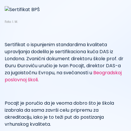
Foto: I. M.
Sertifikat o ispunjenim standardima kvaliteta
upravljanja dodelila je sertifikaciona kuća DAS iz
Londona. Zvanični dokument direktoru škole prof. dr
Đuru Đuroviću uručio je Ivan Pocajt, direktor DAS-a
za jugoistočnu Evropu, na svečanosti u
Beogradskoj
poslovnoj školi
.
Pocajt je poručio da je veoma dobro što je škola
izabrala da sama završi celu pripremu za
akreditaciju, iako je to teži put do postizanja
vrhunskog kvaliteta.