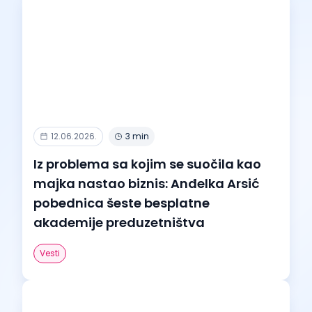
12.06.2026.
3 min
Iz problema sa kojim se suočila kao
majka nastao biznis: Anđelka Arsić
pobednica šeste besplatne
akademije preduzetništva
Vesti