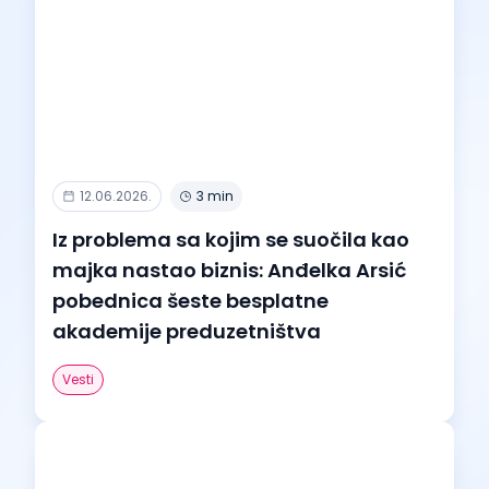
12.06.2026.
3 min
Iz problema sa kojim se suočila kao
majka nastao biznis: Anđelka Arsić
pobednica šeste besplatne
akademije preduzetništva
Vesti