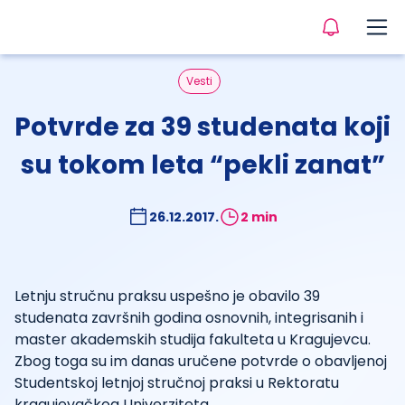
Vesti
Potvrde za 39 studenata koji
su tokom leta “pekli zanat”
26.12.2017.
2 min
Letnju stručnu praksu uspešno je obavilo 39
studenata završnih godina osnovnih, integrisanih i
master akademskih studija fakulteta u Kragujevcu.
Zbog toga su im danas uručene potvrde o obavljenoj
Studentskoj letnjoj stručnoj praksi u Rektoratu
kragujevačkog Univerziteta.