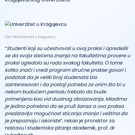
Foto: FB/Univerzitet u Kragujevcu
“
Studenti koji su učestvovali u ovoj praksi i opredelili
se da svoja stečena znanja na fakultetima provere u
praksi ogledalo su rada svakog fakulteta. O tome
koliko znači i vredi program stručne prakse govori i
podatak da je veliki broj studenata bio
zainteresovan i da postoji potreba za onim što bi u
nekom budućem periodu trebalo da bude
primenjeno kao vid dualnog obrazovanja. Mladima
je jedino potrebno da se pruži šansa a ova praksa
predstavlјa mogućnost sticanja znanja i veština da
je prepoznaju i iskoriste
”, rekao je prorektor za
nastavu i studentska pitanja akademik, prof. dr