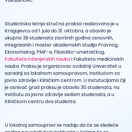
Vukadinović.
Studentska letnja stručna praksa realizovana je u
Kragujevcu od 1. jula do 31. oktobra, a obavilo je
ukupno 39 studenata završnih godina osnovnih,
integrisanih i master akademskih studija Pravnog,
Ekonomskog, PMF-a, Filološko-umetničkog,
Fakulteta inženjerskih nauka
i Fakulteta medicinskih
nauka. Praksu je organizovao ovdašnji Univerzitet u
saradnji sa lokalnom samoupravom, Institutom za
javno zdravlje i Kliničkim centrom. U instutucijama čiji
je osnivač grad praksu je obavilo 30 studenata, na
Institutu za javno zdravlјe sedam studenata, a u
Kliničkom centru dva studenta.
U lokalnoj samoupravi se nadaju da će se sledeće