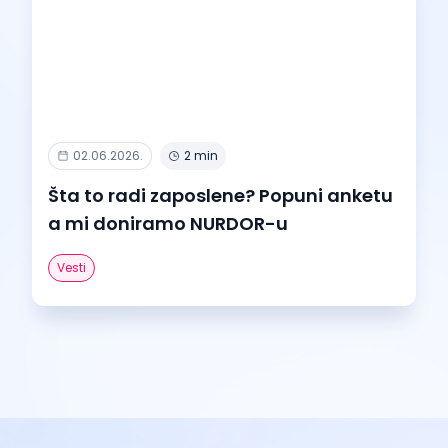
02.06.2026.
2 min
Šta to radi zaposlene? Popuni anketu
a mi doniramo NURDOR-u
Vesti