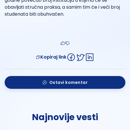
godine povećati broj institucija u kojima će se
obavljati stručna praksa, a samim tim će i veći broj
studenata biti obuhvaćen.
Kopiraj link
Ostavi komentar
Najnovije vesti