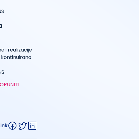
NS
b
 i realizacije
a kontinuirano
NS
OPUNITI
link