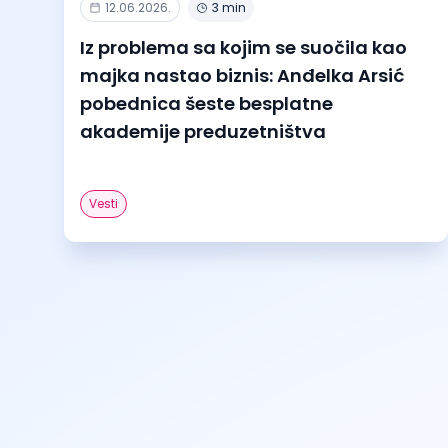
12.06.2026.
3 min
Iz problema sa kojim se suočila kao
majka nastao biznis: Anđelka Arsić
pobednica šeste besplatne
akademije preduzetništva
Vesti