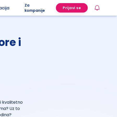
Za
acija
Prijavi se
kompanije
re i
i kvalitetno
ima? Uz to
odina?