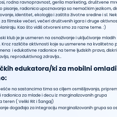
si, rodna ravnopravnost, gerila marketing, društvene mre
o pisanje, radionica upoznavanja sa nemačkim jezikom, dis
anje, identitet, ekologija i zaštita životne sredine i sl. Ne
i za filmske večeri, večeri društvenih igara i druge aktivnos
planiraju. Kao što vidiš otvoreni smo za razne teme. :)
ski klub je je usmeren na osnaživanje i uključivanje mladi
Kroz različite aktivnosti koje su usmerene na kvalitetno
na i edukativne radionice na teme ljudskih prava, diskri
lja, reproduktivnog zdravlja...
čkih edukatora/ki za mobilni omladi
o:
ešće na sastancima tima sa ciljem osmišljavanja, pripreme
 i radionica za mlade i decu iz marginalizovanih grupa
 teren ( Veliki Rit i Šangaj)
anje događaja za integraciju marginalizovanih grupa sa 