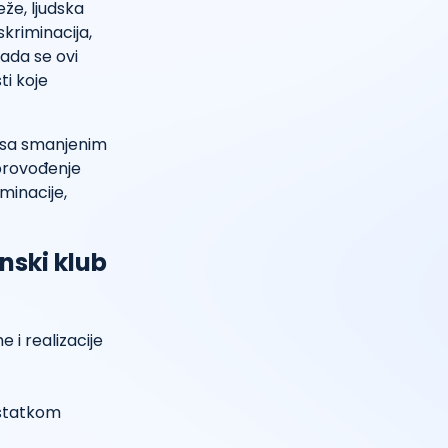
že, ljudska
kriminacija,
kada se ovi
ti koje
h sa smanjenim
 provođenje
minacije,
nski klub
 i realizacije
ostatkom