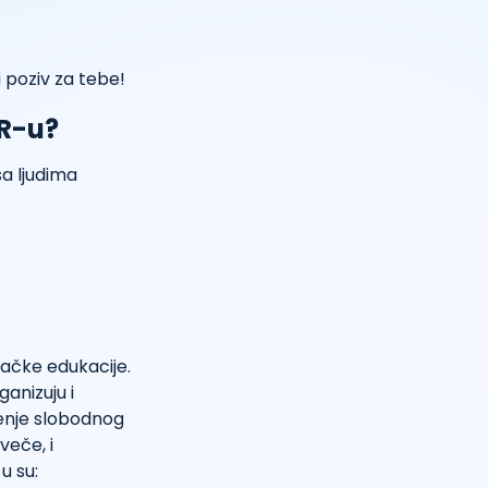
 poziv za tebe!
OR-u?
sa ljudima
g
jačke edukacije.
anizuju i
đenje slobodnog
veče, i
u su: