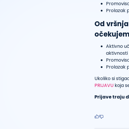
Promovisa
Prolazak p
Od vršnja
očekujem
Aktivno uč
aktivnosti
Promovisa
Prolazak p
Ukoliko si stig
PRIJAVU
koja se
Prijave traju d