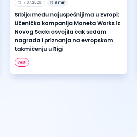
17.07.2026.
8 min
Srbija među najuspešnijima u Evropi:
Učenička kompanija Moneta Works iz
Novog Sada osvojila čak sedam
nagrada i priznanja na evropskom
takmičenju u Rigi
Vesti