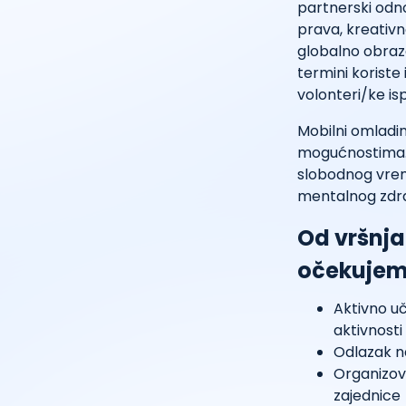
partnerski odno
prava, kreativn
globalno obrazov
termini koriste 
volonteri/ke is
Mobilni omladin
mogućnostima. 
slobodnog vreme
mentalnog zdrav
Od vršnja
očekujem
Aktivno uč
aktivnosti
Odlazak na
Organizov
zajednice