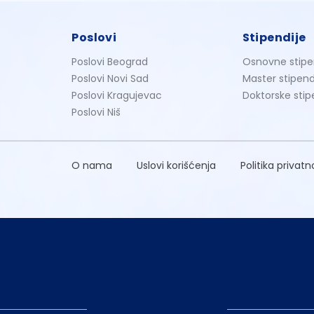
Poslovi
Stipendije
Poslovi Beograd
Osnovne stipe
Poslovi Novi Sad
Master stipend
Poslovi Kragujevac
Doktorske stip
Poslovi Niš
O nama
Uslovi korišćenja
Politika privatn