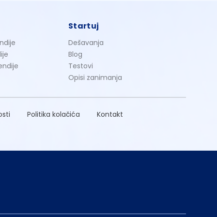
Startuj
ndije
Dešavanja
ije
Blog
endije
Testovi
Opisi zanimanja
osti
Politika kolačića
Kontakt