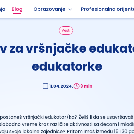
ja
Blog
Obrazovanje
Profesionalna orijent
Vesti
iv za vršnjačke edukato
edukatorke
11.04.2024.
3 min
 da postaneš vršnjački edukator/ka? Želiš li da se usavršavaš 
slobodno vreme kroz različite aktivnosti sa decom i mlad
oju svoje lokalne zajednice? Pritom imaš između 15 i 30 g