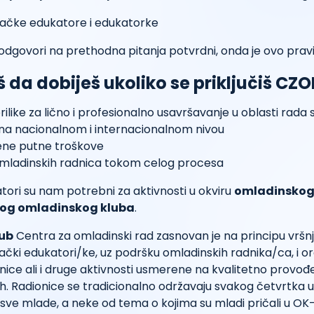
i odgovori na prethodna pitanja potvrdni, onda je ovo pravi
 da dobiješ ukoliko se priključiš CZ
prilike za lično i profesionalno usavršavanje u oblasti rada 
 na nacionalnom i internacionalnom nivou
ne putne troškove
mladinskih radnica tokom celog procesa
tori su nam potrebni za aktivnosti u okviru
omladinsko
og omladinskog kluba
.
lub
Centra za omladinski rad zasnovan je na principu vršn
ački edukatori/ke, uz podršku omladinskih radnika/ca, i org
nice ali i druge aktivnosti usmerene na kvalitetno provo
. Radionice se tradicionalno održavaju svakog četvrtka u
sve mlade, a neke od tema o kojima su mladi pričali u OK-