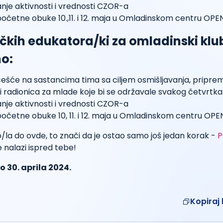
nje aktivnosti i vrednosti CZOR-a
očetne obuke 10.,11. i 12. maja u Omladinskom centru OPE
čkih edukatora/ki za omladinski klu
o:
ešće na sastancima tima sa ciljem osmišljavanja, pripreme
 i radionica za mlade koje bi se održavale svakog četvrtk
nje aktivnosti i vrednosti CZOR-a
očetne obuke 10, 11. i 12. maja u Omladinskom centru OPE
ao/la do ovde, to znači da je ostao samo još jedan korak -
P
 nalazi ispred tebe!
o 30. aprila 2024.
Kopiraj 