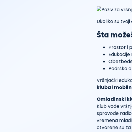
Ukoliko su tvoj
Šta možeš
Prostor i 
Edukacije
Obezbeđe
Podrška o
Vršnjački eduka
kluba
i
mobiln
Omladinski k
Klub vode vršnj
sprovode radio
vremena mladih
otvorene su za 