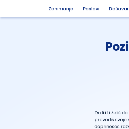
Zanimanja
Poslovi
Dešavan
Poz
Da li i ti želiš
provodiš svoje 
doprineseš razv