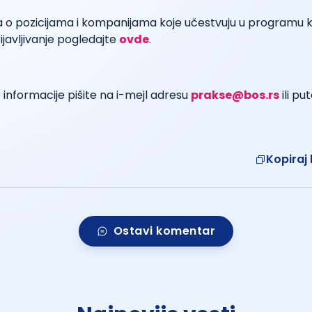
a o pozicijama i kompanijama koje učestvuju u programu k
ijavljivanje pogledajte
ovde
.
informacije pišite na i-mejl adresu
prakse@bos.rs
ili p
Kopiraj 
Ostavi komentar