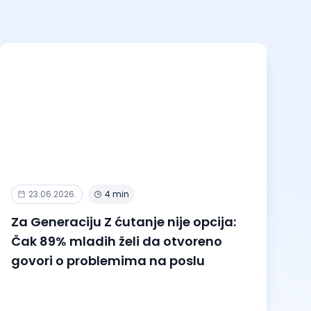
23.06.2026.
4 min
Za Generaciju Z ćutanje nije opcija:
Čak 89% mladih želi da otvoreno
govori o problemima na poslu