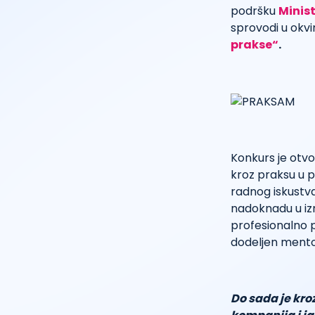
podršku
Minis
sprovodi u okvi
prakse“
.
Konkurs je otvo
kroz praksu u p
radnog iskustv
nadoknadu u iz
profesionalno p
dodeljen mentor
Do sada je kro