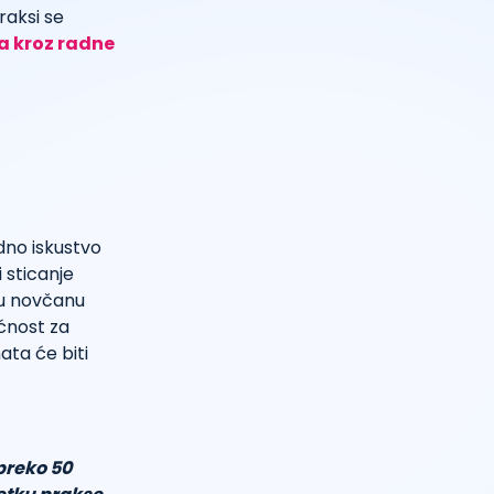
raksi se
a kroz radne
dno iskustvo
 sticanje
nu novčanu
ćnost za
ta će biti
preko 50