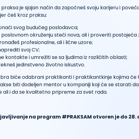
praksa je sjajan način da započneš svoju karijeru i poveć
er ćeš kroz praksu:
naći svog budućeg poslodavca;
poslovnom okruženju steći nova, ali i proveriti postojeća z
onađeš profesionalne, ali i lične uzore;
naprediti svoj CV;
e kontakte i umrežiti se sa ljudima iz različitih oblasti;
ekneš jedinstveno životno iskustvo.
a biće odabrani praktikanti i praktikantkinje kojima će
se biti dodeljen mentor u kompaniji koji će se starati da
 ali i da se kvalitetno pripreme za svet rada.
ijavljivanje na program #PRAKSAM otvoren je do
28.