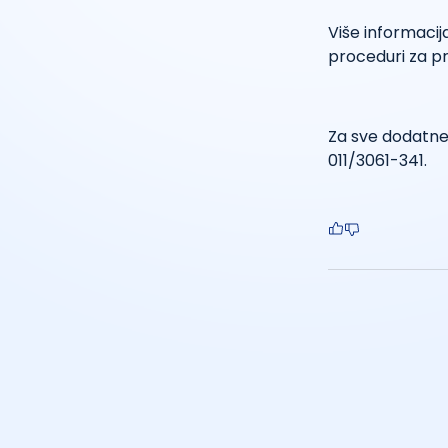
Više informacij
proceduri za pr
Za sve dodatne 
011/3061-341.