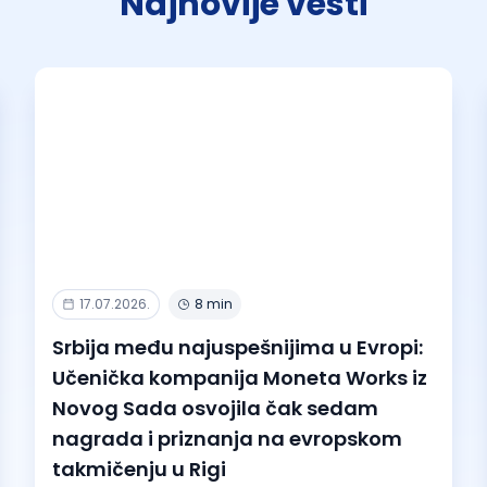
Najnovije vesti
17.07.2026.
8 min
Srbija među najuspešnijima u Evropi:
Učenička kompanija Moneta Works iz
Novog Sada osvojila čak sedam
nagrada i priznanja na evropskom
takmičenju u Rigi