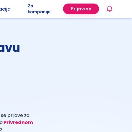
Za
acija
Prijavi se
kompanije
ravu
 se prijave za
sa
Privrednom
z