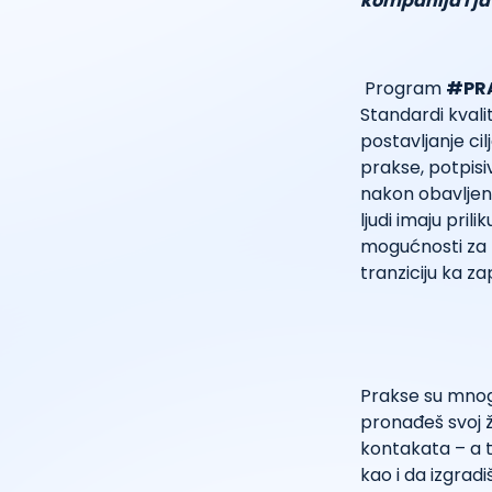
kompanija i ja
Program
#PR
Standardi kvali
postavljanje ci
prakse, potpisi
nakon obavljen
ljudi imaju pril
mogućnosti za r
tranziciju ka za
Prakse su mnog
pronađeš svoj že
kontakata – a t
kao i da izgrad