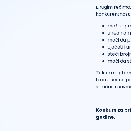
Drugim rečima, 
konkurentnost j
možda pro
u realnom 
moći da pr
ojačati i u
steći brojn
moći da st
Tokom septembr
tromesečne prak
stručno usavrše
Konkurs za pr
godine.