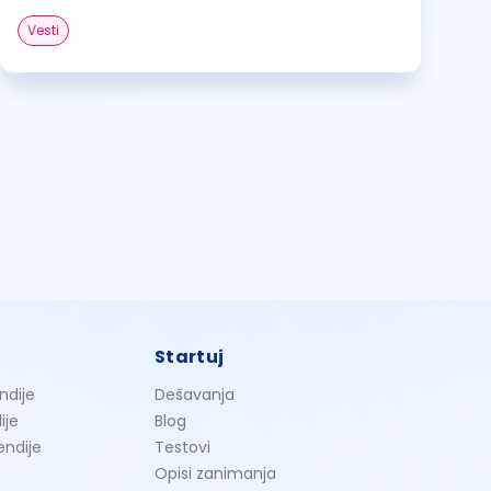
Vesti
Startuj
ndije
Dešavanja
ije
Blog
endije
Testovi
Opisi zanimanja