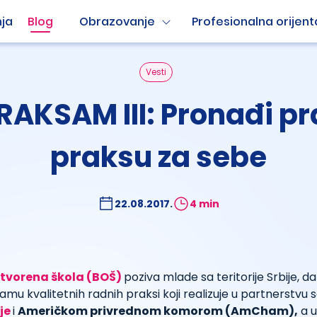
ja
Blog
Obrazovanje
Profesionalna orijent
Vesti
AKSAM III: Pronađi p
praksu za sebe
22.08.2017.
4 min
tvorena škola (BOŠ)
poziva mlade sa teritorije Srbije, da
mu kvalitetnih radnih praksi koji realizuje u partnerstvu 
je
i
Američkom privrednom komorom (AmCham),
a u