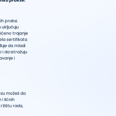
šetku prakse.
h praksi.
 uključuju
ičeno trajanje
la sertifikata
uje da mladi
 i da istražuju
avanje i
aksu možeš da
i ličnih
ržištu rada,