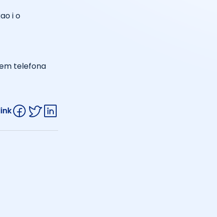
ao i o
utem telefona
link