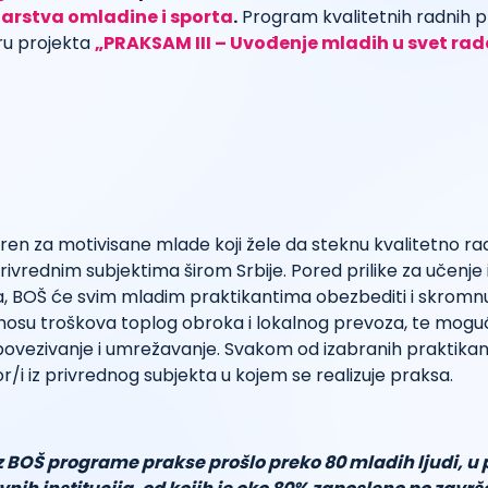
tarstva omladine i sporta
.
Program kvalitetnih radnih p
ru projekta
„PRAKSAM III – Uvođenje mladih u svet rad
ren za motivisane mlade koji žele da steknu kvalitetno ra
rivrednim subjektima širom Srbije. Pored prilike za učenje i
a, BOŠ će svim mladim praktikantima obezbediti i skrom
nosu troškova toplog obroka i lokalnog prevoza, te mogu
ovezivanje i umrežavanje. Svakom od izabranih praktikana
/i iz privrednog subjekta u kojem se realizuje praksa.
z BOŠ programe prakse prošlo preko 80 mladih ljudi, u 