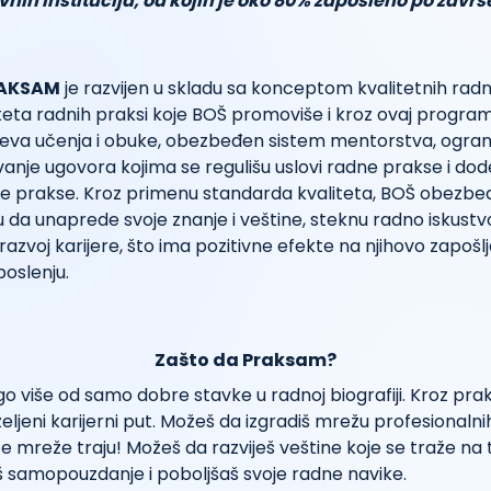
vnih institucija, od kojih je oko 80% zaposleno po zavr
AKSAM
je razvijen u skladu sa konceptom kvalitetnih radni
teta radnih praksi koje BOŠ promoviše i kroz ovaj program
ljeva učenja i obuke, obezbeđen sistem mentorstva, ogran
vanje ugovora kojima se regulišu uslovi radne prakse i dode
e prakse. Kroz primenu standarda kvaliteta, BOŠ obezbeđ
iku da unaprede svoje znanje i veštine, steknu radno iskustvo
azvoj karijere, što ima pozitivne efekte na njihovo zapošlj
poslenju.
Zašto da Praksam?
o više od samo dobre stavke u radnoj biografiji. Kroz pr
ljeni karijerni put. Možeš da izgradiš mrežu profesionalnih 
e mreže traju! Možeš da razviješ veštine koje se traže na t
iš samopouzdanje i poboljšaš svoje radne navike.