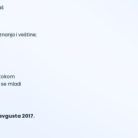
aš
nanja i veštine;
 tokom
 se mladi
 avgusta 2017.