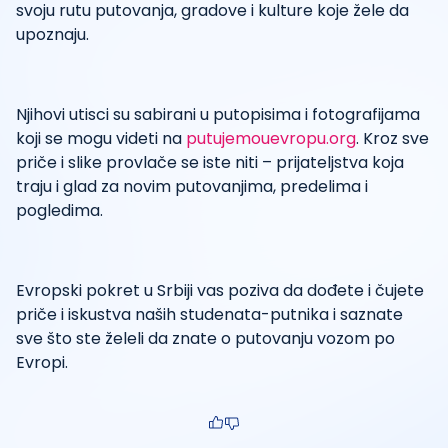
svoju rutu putovanja, gradove i kulture koje žele da
upoznaju.
Njihovi utisci su sabirani u putopisima i fotografijama
koji se mogu videti na
putujemouevropu.org
. Kroz sve
priče i slike provlače se iste niti – prijateljstva koja
traju i glad za novim putovanjima, predelima i
pogledima.
Evropski pokret u Srbiji vas poziva da dođete i čujete
priče i iskustva naših studenata-putnika i saznate
sve što ste želeli da znate o putovanju vozom po
Evropi.