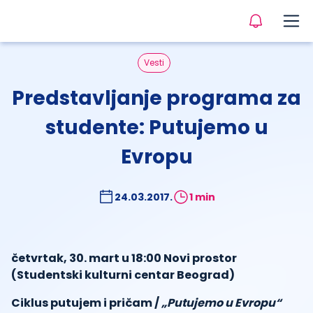
Vesti
Predstavljanje programa za
studente: Putujemo u
Evropu
24.03.2017.
1 min
četvrtak, 30. mart u 18:00 Novi prostor
(Studentski kulturni centar Beograd)
Ciklus putujem i pričam /
„Putujemo u Evropu“