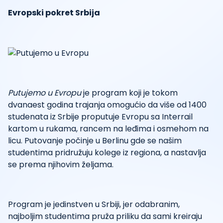
Evropski pokret Srbija
Putujemo u Evropu
je program koji je tokom
dvanaest godina trajanja omogućio da više od 1400
studenata iz Srbije proputuje Evropu sa Interrail
kartom u rukama, rancem na leđima i osmehom na
licu. Putovanje počinje u Berlinu gde se našim
studentima pridružuju kolege iz regiona, a nastavlja
se prema njihovim željama.
Program je jedinstven u Srbiji, jer odabranim,
najboljim studentima pruža priliku da sami kreiraju