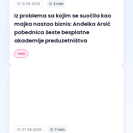
12.06.2026.
3 min
Iz problema sa kojim se suočila kao
majka nastao biznis: Anđelka Arsić
pobednica šeste besplatne
akademije preduzetništva
Vesti
07.08.2026.
7 min