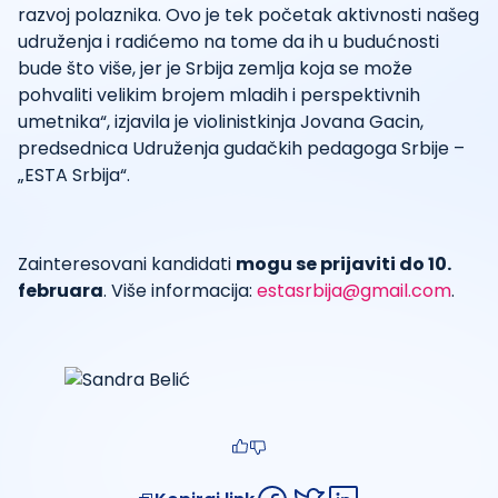
razvoj polaznika. Ovo je tek početak aktivnosti našeg
udruženja i radićemo na tome da ih u budućnosti
bude što više, jer je Srbija zemlja koja se može
pohvaliti velikim brojem mladih i perspektivnih
umetnika“, izjavila je violinistkinja Jovana Gacin,
predsednica Udruženja gudačkih pedagoga Srbije –
„ESTA Srbija“.
Zainteresovani kandidati
mogu se prijaviti do 10.
februara
. Više informacija:
estasrbija@gmail.com
.