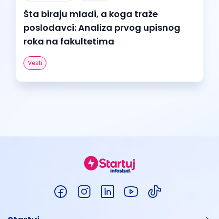
Šta biraju mladi, a koga traže
poslodavci: Analiza prvog upisnog
roka na fakultetima
Vesti