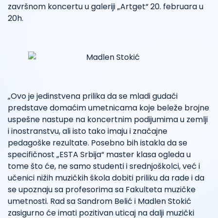
završnom koncertu u galeriji „Artget“ 20. februara u
20h.
„Ovo je jedinstvena prilika da se mladi gudači
predstave domaćim umetnicama koje beleže brojne
uspešne nastupe na koncertnim podijumima u zemlji
i inostranstvu, ali isto tako imaju i značajne
pedagoške rezultate. Posebno bih istakla da se
specifičnost „ESTA Srbija“ master klasa ogleda u
tome što će, ne samo studenti i srednjoškolci, već i
učenici nižih muzičkih škola dobiti priliku da rade i da
se upoznaju sa profesorima sa Fakulteta muzičke
umetnosti. Rad sa Sandrom Belić i Madlen Stokić
zasigurno će imati pozitivan uticaj na dalji muzički