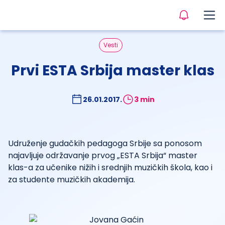
Vesti
Prvi ESTA Srbija master klas
26.01.2017.
3 min
Udruženje gudačkih pedagoga Srbije sa ponosom
najavljuje održavanje prvog „ESTA Srbija“ master
klas-a za učenike nižih i srednjih muzičkih škola, kao i
za studente muzičkih akademija.