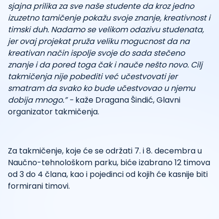
sjajna prilika za sve naše studente da kroz jedno
izuzetno tamičenje pokažu svoje znanje, kreativnost i
timski duh. Nadamo se velikom odazivu studenata,
jer ovaj projekat pruža veliku mogucnost da na
kreativan način ispolje svoje do sada stečeno
znanje i da pored toga čak i nauče nešto novo. Cilj
takmičenja nije pobediti već učestvovati jer
smatram da svako ko bude učestvovao u njemu
dobija mnogo.”
-
kaže Dragana Šindić, Glavni
organizator takmičenja.
Za takmičenje, koje će se održati 7. i 8. decembra u
Naučno-tehnološkom parku, biće izabrano 12 timova
od 3 do 4 člana, kao i pojedinci od kojih će kasnije biti
formirani timovi.