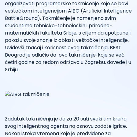
organizovati programersko takmičenje koje se bavi
veštačkom inteligencijom AIBG (Artificial Intelligence
BattleGround). Takmičenje je namenjeno svim
studentima tehničko-tehnoloških i prirodno-
matematičkih fakulteta Srbije, s ciljem da upotpune i
pokažu svoje znanje iz oblasti veštačke inteligencije.
Uvidevši značaj i korisnost ovog takmičenja, BEST
Beograd je odlučio da ovo takmičenje, koje se već
četiri godine za redom održava u Zagrebu, dovede i u
Srbiju.
Zadatak takmičenja je da za 20 sati svaki tim kreira
svog inteligentnog agenta na osnovu zadate igrice.
Nakon isteka vremena koje je predviđeno za