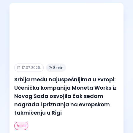
17.07.2026.
8 min
Srbija među najuspešnijima u Evropi:
Učenička kompanija Moneta Works iz
Novog Sada osvojila čak sedam
nagrada i priznanja na evropskom
takmičenju u Rigi
Vesti