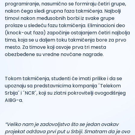
programiranje, nasumično se formiraju četiri grupe,
nakon čega sledi grupna faza takmičenja. Najbolji
timovi nakon međusobnih borbi iz svake grupe
prolaze u sledeću fazu takmičenja. Eliminacioni deo
(knock-out faza) započinje ostajanjem četiri najbolja
tima, koja se u daljem toku takmičenja bore za prvo
mesto. Za timove koji osvoje prva tri mesta
obezbeđene su vredne novčane nagrade.
Tokom takmičenja, studenti će imati prilike i da se
upoznaju sa predstavnicima kompanija ˝Telekom
Srbija˝ i ˝NCR˝, koji su zlatni pokrovitelji ovogodišnjeg
AIBG-a.
“Veliko nam je zadovoljstvo što se jedan ovakav
projekat održava prvi put u Srbiji. Smatram da je ovo