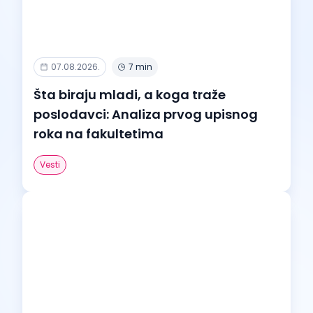
07.08.2026.
7 min
Šta biraju mladi, a koga traže
poslodavci: Analiza prvog upisnog
roka na fakultetima
Vesti