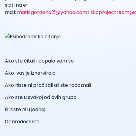
slati na e-
mail:
maricgordana21@yahoo.com
i
skcprojectteam@
Ako ste čitali i dopalo vam se
Ako vas je iznerviralo
Ako niste ni pročitali ali ste radoznali
Ako ste u svakoj od ovih grupa
Ili niste ni u jednoj
Dobrodošli ste.