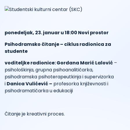
ponedeljak, 23. januar u 18:00 Novi prostor
Psihodramsko čitanje – ciklus radionica za
studente
voditeljke radionice: Gordana Marić Lalović
–
psihološkinja, grupna psihoanalitičarka,
psihodramska psihoterapeutkinja i supervizorka
i
Danica Vulićević –
profesorka književnosti i
psihodramatičarka u edukaciji
Čitanje je kreativni proces.