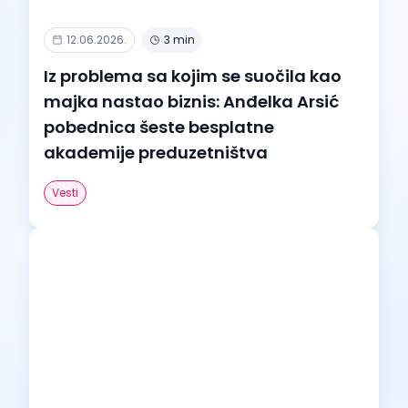
12.06.2026.
3 min
Iz problema sa kojim se suočila kao
majka nastao biznis: Anđelka Arsić
pobednica šeste besplatne
akademije preduzetništva
Vesti