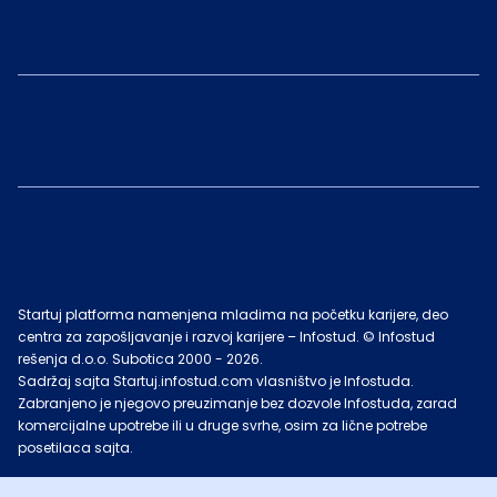
Startuj platforma namenjena mladima na početku karijere, deo
centra za zapošljavanje i razvoj karijere – Infostud. © Infostud
rešenja d.o.o. Subotica 2000 -
2026
.
Sadržaj sajta Startuj.infostud.com vlasništvo je Infostuda.
Zabranjeno je njegovo preuzimanje bez dozvole Infostuda, zarad
komercijalne upotrebe ili u druge svrhe, osim za lične potrebe
posetilaca sajta.