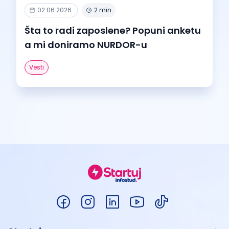
02.06.2026.
2 min
Šta to radi zaposlene? Popuni anketu
a mi doniramo NURDOR-u
Vesti