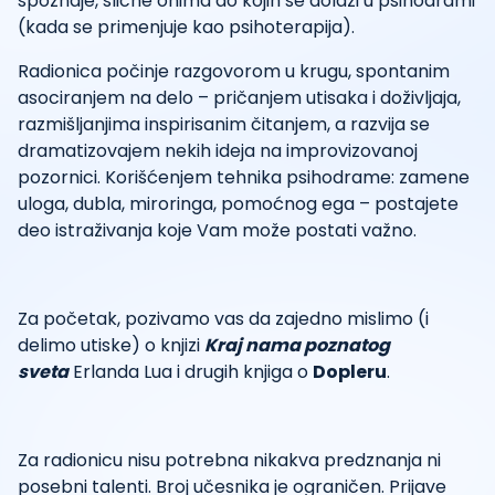
spoznaje, slične onima do kojih se dolazi u psihodrami
(kada se primenjuje kao psihoterapija).
Radionica počinje razgovorom u krugu, spontanim
asociranjem na delo – pričanjem utisaka i doživljaja,
razmišljanjima inspirisanim čitanjem, a razvija se
dramatizovajem nekih ideja na improvizovanoj
pozornici. Korišćenjem tehnika psihodrame: zamene
uloga, dubla, miroringa, pomoćnog ega – postajete
deo istraživanja koje Vam može postati važno.
Za početak, pozivamo vas da zajedno mislimo (i
delimo utiske) o knjizi
Kraj nama poznatog
sveta
Erlanda Lua i drugih knjiga o
Dopleru
.
Za radionicu nisu potrebna nikakva predznanja ni
posebni talenti. Broj učesnika je ograničen. Prijave