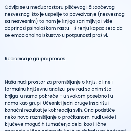
Odvija se u međuprostoru piščevog i čitaočevog
nesvesnog: što je uspelije to povezivanje (nesvesnog
sa nesvesnim) to nam je knjiga zanimljivija i više
doprinosi psihološkom rastu – širenju kapaciteta da
se emocionalno iskustvo u potpunosti proživi.
Radionica je grupni proces.
Naša nudi prostor za promišljanje o knjizi, ali ne i
formalnu književnu analizu, pre rad sa onim što
knjiga u nama pokreće – u svakom posebno i u
nama kao grupi. Učesnici jedni druge inspirišu i
konačni rezultat je kokreacija svih. Ona podstiče
neko novo razmišljanje o pročitanom, nudi uvide i
ključeve mogućih tumačenja dela, kao i lične