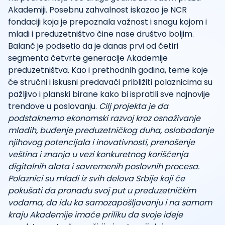
Akademiji. Posebnu zahvalnost iskazao je NCR
fondaciji koja je prepoznala važnost i snagu kojom i
mladi i preduzetništvo čine nase društvo boljim.
Balanč je podsetio da je danas prvi od četiri
segmenta četvrte generacije Akademije
preduzetništva. Kao i prethodnih godina, teme koje
će stručni i iskusni predavači približiti polaznicima su
pažljivo i planski birane kako bi ispratili sve najnovije
trendove u poslovanju.
Cilj projekta je da
podstaknemo ekonomski razvoj kroz osnaživanje
mladih, buđenje preduzetničkog duha, oslobađanje
njihovog potencijala i inovativnosti, prenošenje
veština i znanja u vezi konkuretnog korišćenja
digitalnih alata i savremenih poslovnih procesa.
Polaznici su mladi iz svih delova Srbije koji će
pokušati da pronađu svoj put u preduzetničkim
vodama, da idu ka samozapošljavanju i na samom
kraju Akademije imaće priliku da svoje ideje