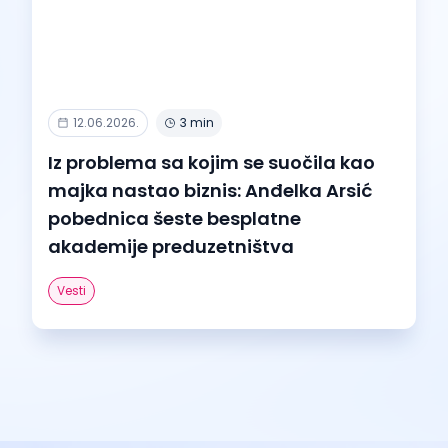
12.06.2026.
3 min
Iz problema sa kojim se suočila kao
majka nastao biznis: Anđelka Arsić
pobednica šeste besplatne
akademije preduzetništva
Vesti