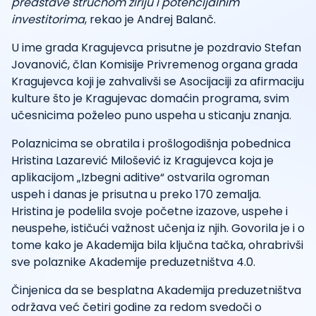
predstave stručnom žiriju i potencijalnim
investitorima
, rekao je Andrej Balanč.
U ime grada Kragujevca prisutne je pozdravio Stefan
Jovanović, član Komisije Privremenog organa grada
Kragujevca koji je zahvalivši se Asocijaciji za afirmaciju
kulture što je Kragujevac domaćin programa, svim
učesnicima poželeo puno uspeha u sticanju znanja.
Polaznicima se obratila i prošlogodišnja pobednica
Hristina Lazarević Milošević iz Kragujevca koja je
aplikacijom „Izbegni aditive“ ostvarila ogroman
uspeh i danas je prisutna u preko 170 zemalja.
Hristina je podelila svoje početne izazove, uspehe i
neuspehe, ističući važnost učenja iz njih. Govorila je i o
tome kako je Akademija bila ključna tačka, ohrabrivši
sve polaznike Akademije preduzetništva 4.0.
Činjenica da se besplatna Akademija preduzetništva
održava već četiri godine za redom svedoči o