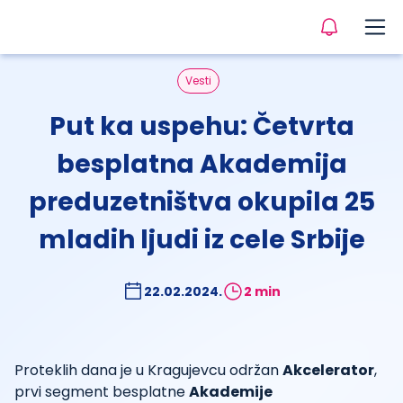
Vesti
Put ka uspehu: Četvrta
besplatna Akademija
preduzetništva okupila 25
mladih ljudi iz cele Srbije
22.02.2024.
2 min
Proteklih dana je u Kragujevcu održan
Akcelerator
,
prvi segment besplatne
Akademije