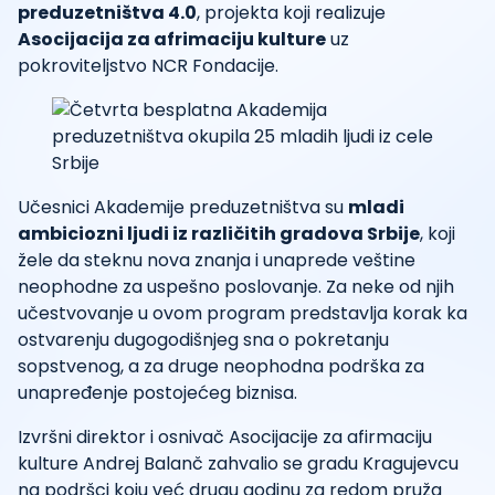
preduzetništva 4.0
, projekta koji realizuje
Asocijacija za afrimaciju kulture
uz
pokroviteljstvo NCR Fondacije.
Učesnici Akademije preduzetništva su
mladi
ambiciozni ljudi iz različitih gradova Srbije
, koji
žele da steknu nova znanja i unaprede veštine
neophodne za uspešno poslovanje. Za neke od njih
učestvovanje u ovom program predstavlja korak ka
ostvarenju dugogodišnjeg sna o pokretanju
sopstvenog, a za druge neophodna podrška za
unapređenje postojećeg biznisa.
Izvršni direktor i osnivač Asocijacije za afirmaciju
kulture Andrej Balanč zahvalio se gradu Kragujevcu
na podršci koju već drugu godinu za redom pruža