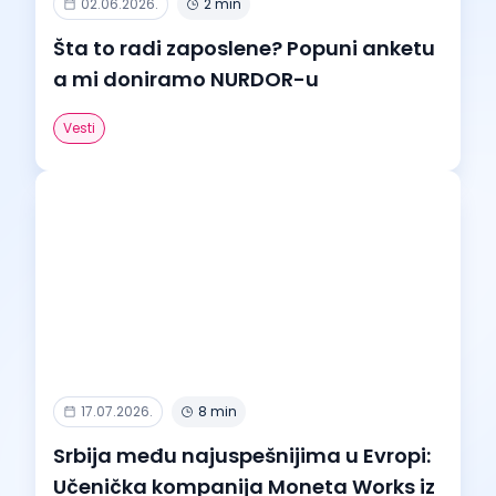
02.06.2026.
2 min
Šta to radi zaposlene? Popuni anketu
a mi doniramo NURDOR-u
Vesti
17.07.2026.
8 min
Srbija među najuspešnijima u Evropi:
Učenička kompanija Moneta Works iz