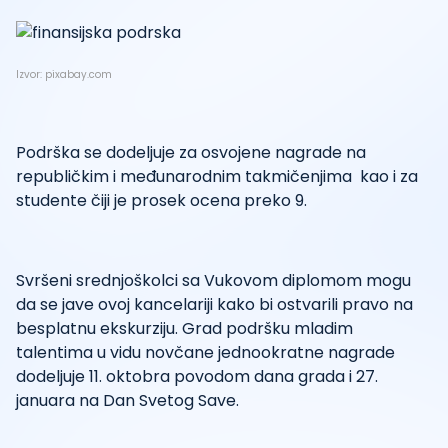
Izvor: pixabay.com
Podrška se dodeljuje za osvojene nagrade na
republičkim i međunarodnim takmičenjima kao i za
studente čiji je prosek ocena preko 9.
Svršeni srednjoškolci sa Vukovom diplomom mogu
da se jave ovoj kancelariji kako bi ostvarili pravo na
besplatnu ekskurziju. Grad podršku mladim
talentima u vidu novčane jednookratne nagrade
dodeljuje 11. oktobra povodom dana grada i 27.
januara na Dan Svetog Save.