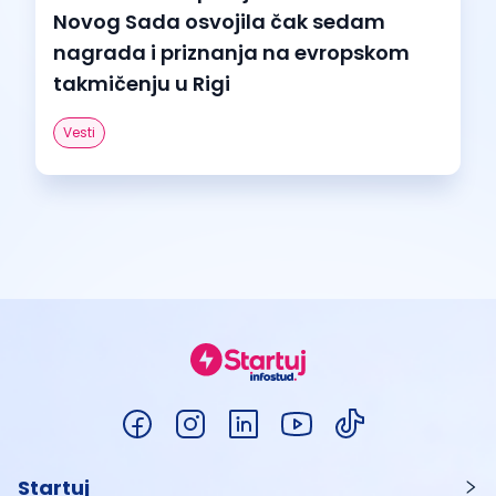
Novog Sada osvojila čak sedam
nagrada i priznanja na evropskom
takmičenju u Rigi
Vesti
Startuj