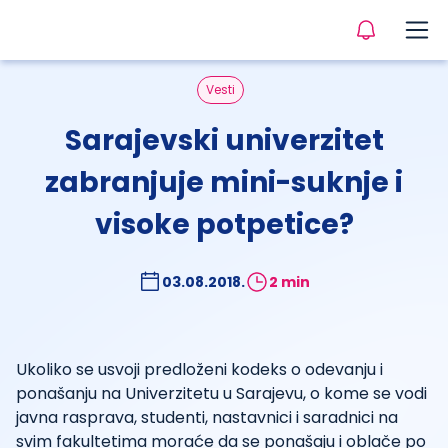
Vesti
Sarajevski univerzitet
zabranjuje mini-suknje i
visoke potpetice?
03.08.2018.
2 min
Ukoliko se usvoji predloženi kodeks o odevanju i
ponašanju na Univerzitetu u Sarajevu, o kome se vodi
javna rasprava, studenti, nastavnici i saradnici na
svim fakultetima moraće da se ponašaju i oblače po