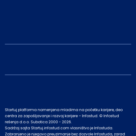
Startuj platforma namenjena mladima na početku karijere, deo
centra za zapošljavanje i razvoj karijere – Infostud. © Infostud
rešenja d.o.o. Subotica 2000 -
2026
.
Sadržaj sajta Startuj.infostud.com vlasništvo je Infostuda.
Zabranjeno je njegovo preuzimanje bez dozvole Infostuda, zarad