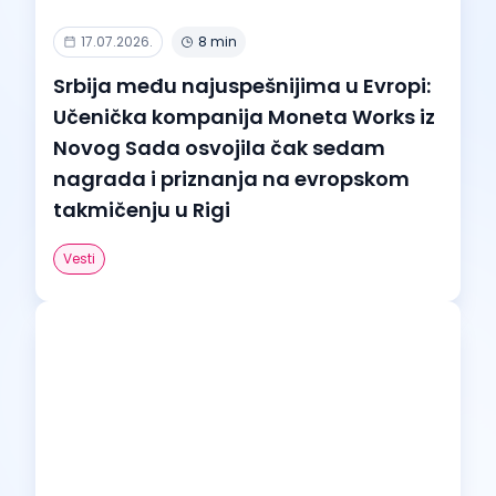
17.07.2026.
8 min
Srbija među najuspešnijima u Evropi:
Učenička kompanija Moneta Works iz
Novog Sada osvojila čak sedam
nagrada i priznanja na evropskom
takmičenju u Rigi
Vesti