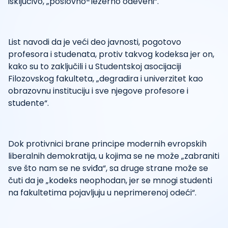
isključivo, „poslovno-ležerno odeveni“.
List navodi da je veći deo javnosti, pogotovo
profesora i studenata, protiv takvog kodeksa jer on,
kako su to zaključili i u Studentskoj asocijaciji
Filozovskog fakulteta, „degradira i univerzitet kao
obrazovnu instituciju i sve njegove profesore i
studente“.
Dok protivnici brane principe modernih evropskih
liberalnih demokratija, u kojima se ne može „zabraniti
sve što nam se ne sviđa“, sa druge strane može se
čuti da je „kodeks neophodan, jer se mnogi studenti
na fakultetima pojavljuju u neprimerenoj odeći“.