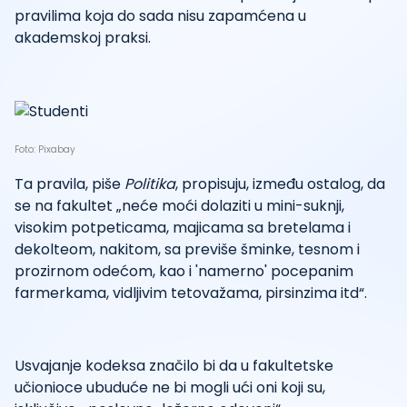
pravilima koja do sada nisu zapamćena u
akademskoj praksi.
Foto: Pixabay
Ta pravila, piše
Politika
, propisuju, između ostalog, da
se na fakultet „neće moći dolaziti u mini-suknji,
visokim potpeticama, majicama sa bretelama i
dekolteom, nakitom, sa previše šminke, tesnom i
prozirnom odećom, kao i 'namerno' pocepanim
farmerkama, vidljivim tetovažama, pirsinzima itd“.
Usvajanje kodeksa značilo bi da u fakultetske
učionioce ubuduće ne bi mogli ući oni koji su,