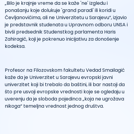
„Bilo je krajnje vreme da se kaže 'ne' izgledu i
ponašanju koje dolukuje 'grand paradi' ili koridi u
Čevljanovićima, ali ne Univerzitetu u Sarajevu“, izjavio
je predstavnik studenata u Upravnom odboru UNSA i
bivši predsednik Studenstkog parlamenta Haris
Zahiragić, koji je pokrenuo inicijativu za donošenje
kodeksa.
Profesor na Filozovskom fakultetu Vedad Smailagić
kaže da je Univerzitet u Sarajevu evropski javni
univerzitet koji bi trebalo da baštini, ili bar nastoji da
što pre usvoji evropske vrednosti koje se ogledaju u
uverenju da je sloboda pojedinca „koja ne ugrožava
nikoga“ temeljna vrednost jednog društva.