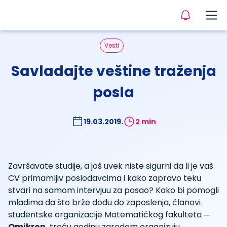
Vesti
Savladajte veštine traženja
posla
19.03.2019.
2 min
Završavate studije, a još uvek niste sigurni da li je vaš
CV primamljiv poslodavcima i kako zapravo teku
stvari na samom intervjuu za posao? Kako bi pomogli
mladima da što brže dođu do zaposlenja, članovi
studentske organizacije Matematičkog fakulteta ─
Omikron
treću godinu zaredom organizuju