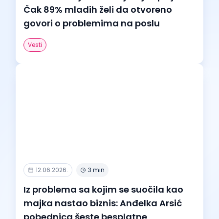
Čak 89% mladih želi da otvoreno
govori o problemima na poslu
Vesti
12.06.2026.
3 min
Iz problema sa kojim se suočila kao
majka nastao biznis: Anđelka Arsić
pobednica šeste besplatne