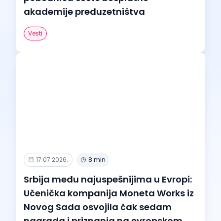
akademije preduzetništva
Vesti
17.07.2026.
8 min
Srbija među najuspešnijima u Evropi:
Učenička kompanija Moneta Works iz
Novog Sada osvojila čak sedam
nagrada i priznanja na evropskom