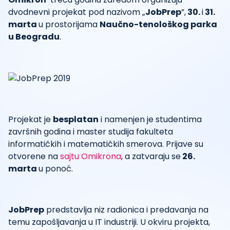
dvodnevni projekat pod nazivom „
JobPrep
”,
30.
i
31.
marta
u prostorijama
Naučno-tenološkog parka
u Beogradu
.
Projekat je
besplatan
i namenjen je studentima
završnih godina i master studija fakulteta
informatičkih i matematičkih smerova. Prijave su
otvorene na
sajtu Omikrona
, a zatvaraju se
26.
marta
u ponoć.
JobPrep
predstavlja niz radionica i predavanja na
temu zapošljavanja u IT industriji. U okviru projekta,