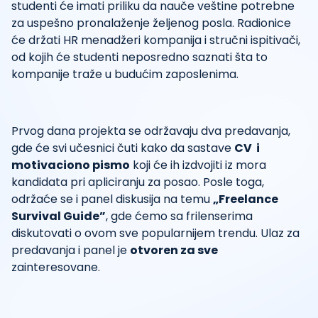
studenti će imati priliku da nauče veštine potrebne
za uspešno pronalaženje željenog posla. Radionice
će držati HR menadžeri kompanija i stručni ispitivači,
od kojih će studenti neposredno saznati šta to
kompanije traže u budućim zaposlenima.
Prvog dana projekta se održavaju dva predavanja,
gde će svi učesnici čuti kako da sastave
CV i
motivaciono pismo
koji će ih izdvojiti iz mora
kandidata pri apliciranju za posao. Posle toga,
održaće se i panel diskusija na temu
„Freelance
Survival Guide”
, gde ćemo sa frilenserima
diskutovati o ovom sve popularnijem trendu. Ulaz za
predavanja i panel je
otvoren za sve
zainteresovane.