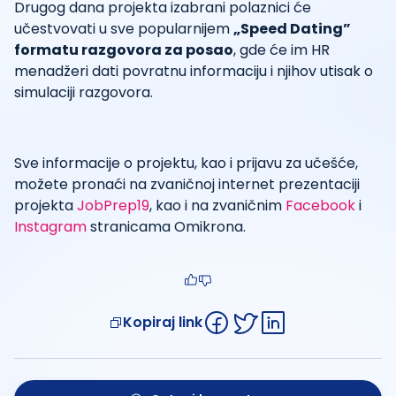
Drugog dana projekta izabrani polaznici će
učestvovati u sve popularnijem
„Speed Dating”
formatu razgovora za posao
, gde će im HR
menadžeri dati povratnu informaciju i njihov utisak o
simulaciji razgovora.
Sve informacije o projektu, kao i prijavu za učešće,
možete pronaći na zvaničnoj internet prezentaciji
projekta
JobPrep19
, kao i na zvaničnim
Facebook
i
Instagram
stranicama Omikrona.
Kopiraj link