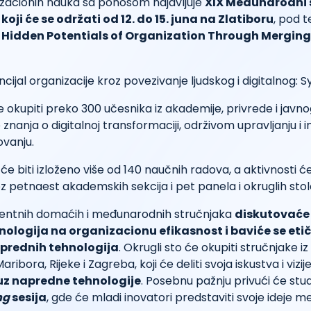
izacionih nauka sa ponosom najavljuje
XIX Međunarodni
oji će se održati od 12. do 15. juna na Zlatiboru
, pod
 Hidden Potentials of Organization Through Mergin
 okupiti preko 300 učesnika iz akademije, privrede i javno
znanja o digitalnoj transformaciji, održivom upravljanju i 
vanju.
će biti izloženo više od 140 naučnih radova, a aktivnosti će
z petnaest akademskih sekcija i pet panela i okruglih stol
inentnih domaćih i međunarodnih stručnjaka
diskutovaće 
nologija na organizacionu efikasnost i baviće se eti
prednih tehnologija
. Okrugli sto će okupiti stručnjake iz
aribora, Rijeke i Zagreba, koji će deliti svoja iskustva i vizij
z napredne tehnologije
. Posebnu pažnju privući će st
ng
sesija
, gde će mladi inovatori predstaviti svoje ideje 