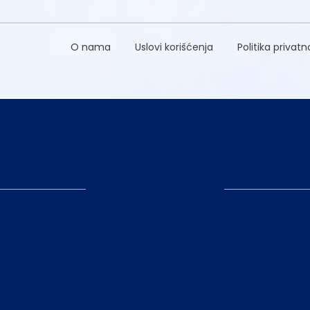
O nama
Uslovi korišćenja
Politika privatn