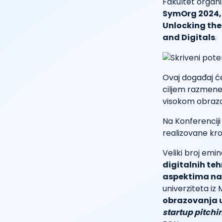
Fakultet organ
SymOrg 2024, k
Unlocking the
and Digitals
.
Ovaj događaj će
ciljem razmene 
visokom obrazo
Na Konferenciji 
realizovane kro
Veliki broj em
digitalnih teh
aspektima na
univerziteta iz M
obrazovanja u
startup pitchi