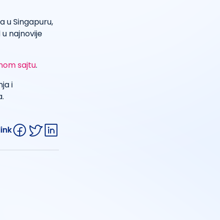
a u Singapuru,
 u najnovije
nom sajtu
.
ja i
.
link