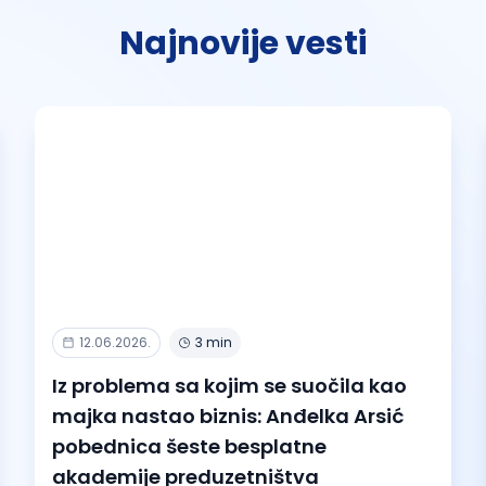
Najnovije vesti
12.06.2026.
3 min
Iz problema sa kojim se suočila kao
majka nastao biznis: Anđelka Arsić
pobednica šeste besplatne
akademije preduzetništva