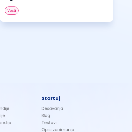
Vesti
Startuj
ndije
Dešavanja
ije
Blog
endije
Testovi
Opisi zanimanja