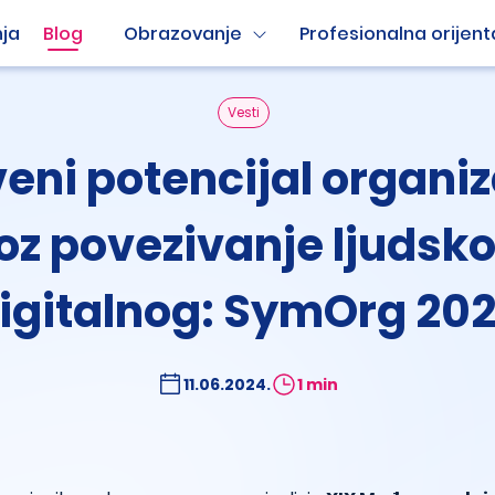
ja
Blog
Obrazovanje
Profesionalna orijent
Vesti
veni potencijal organiz
oz povezivanje ljudsko
igitalnog: SymOrg 20
11.06.2024.
1 min