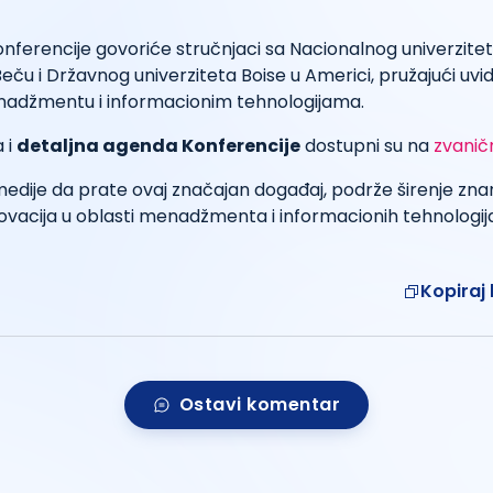
nferencije govoriće stručnjaci sa Nacionalnog univerzitet
Beču i Državnog univerziteta Boise u Americi, pružajući uvid
adžmentu i informacionim tehnologijama.
 i
detaljna agenda Konferencije
dostupni su na
zvanič
dije da prate ovaj značajan događaj, podrže širenje znan
vacija u oblasti menadžmenta i informacionih tehnologija
Kopiraj 
Ostavi komentar