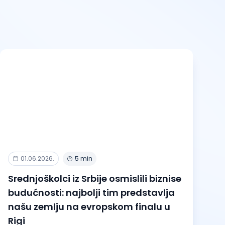
01.06.2026.
5 min
Srednjoškolci iz Srbije osmislili biznise
budućnosti: najbolji tim predstavlja
našu zemlju na evropskom finalu u
Rigi