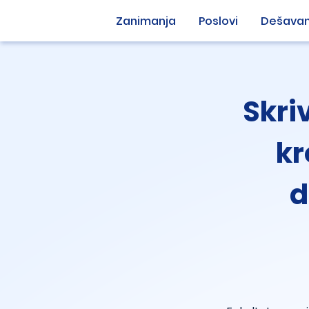
Zanimanja
Poslovi
Dešavan
Skri
kr
d