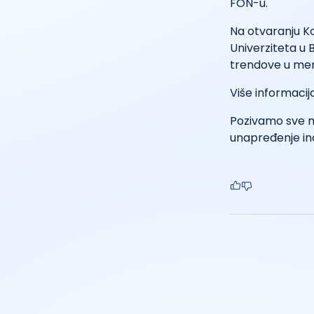
FON-u.
Na otvaranju Ko
Univerziteta u 
trendove u men
Više informacija
Pozivamo sve me
unapređenje ino