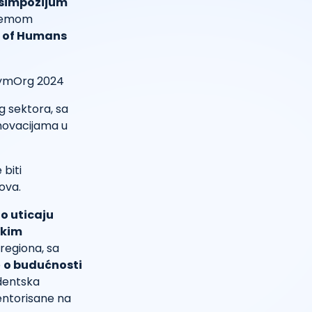
 simpozijum
 temom
g of Humans
g sektora, sa
inovacijama u
 biti
ova.
o uticaju
čkim
 regiona, sa
e
o budućnosti
udentska
mentorisane na