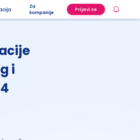
Za
acija
Prijavi se
kompanije
acije
g i
24