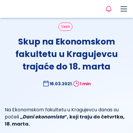
Vesti
Skup na Ekonomskom
fakultetu u Kragujevcu
trajaće do 18. marta
16.03.2021.
1 min
Na Ekonomskom fakultetu u Kragujevcu danas su
počeli
„
Dani ekonomista
“, koji traju do četvrtka,
18. marta.