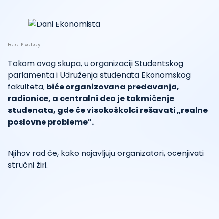
Foto: Pixabay
Tokom ovog skupa, u organizaciji Studentskog
parlamenta i Udruženja studenata Ekonomskog
fakulteta,
biće organizovana predavanja,
radionice, a centralni deo je takmičenje
studenata, gde će visokoškolci rešavati „realne
poslovne probleme“.
Njihov rad će, kako najavljuju organizatori, ocenjivati
stručni žiri.