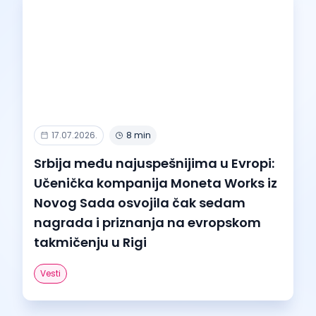
17.07.2026.
8 min
Srbija među najuspešnijima u Evropi:
Učenička kompanija Moneta Works iz
Novog Sada osvojila čak sedam
nagrada i priznanja na evropskom
takmičenju u Rigi
Vesti