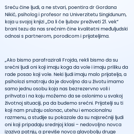
Sreću čine ljudi, a ne stvari, poentira dr Gordana
Nikić, psiholog i profesor na Univerzitetu Singidunum,
koja u svojoj knjizi „Da li će ljubav preživeti 21. vek”
brani tezu da nas srećnim čine kvalitetni međuljudski
odnosi s partnerom, porodicom i prijateljima.
„Ako bismo parafrazirali Frojda, rekli bismo da su
srećni ljudi oni koji imaju koga da vole i imaju priliku da
rade posao koji vole. Neki ljudi imaju malo prijatelja, a
psiholozi smatraju da je dovoljno da u životu imamo
samo jednu osobu koja nas bezrezervno voli i
prihvata i na koju možemo da se oslonimo u svakoj
životnoj situaciji, pa da budemo srećni. Prijatelji su ti
koji nam pružaju oslonac, utehu i emocionalnu
razmenu, a studije su pokazale da su najsrećniji ljudi
oni koji pripadaju srednjoj klasi – nedovoljno novca
izaziva patnju, a previše novca glavobolju druge