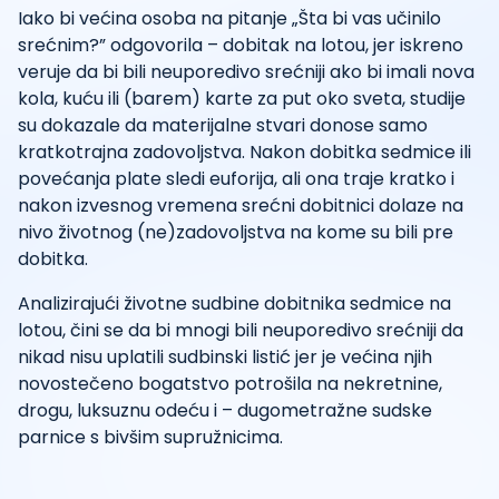
Iako bi većina osoba na pitanje „Šta bi vas učinilo
srećnim?” odgovorila – dobitak na lotou, jer iskreno
veruje da bi bili neuporedivo srećniji ako bi imali nova
kola, kuću ili (barem) karte za put oko sveta, studije
su dokazale da materijalne stvari donose samo
kratkotrajna zadovoljstva. Nakon dobitka sedmice ili
povećanja plate sledi euforija, ali ona traje kratko i
nakon izvesnog vremena srećni dobitnici dolaze na
nivo životnog (ne)zadovoljstva na kome su bili pre
dobitka.
Analizirajući životne sudbine dobitnika sedmice na
lotou, čini se da bi mnogi bili neuporedivo srećniji da
nikad nisu uplatili sudbinski listić jer je većina njih
novostečeno bogatstvo potrošila na nekretnine,
drogu, luksuznu odeću i – dugometražne sudske
parnice s bivšim supružnicima.