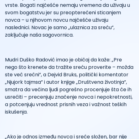
vrste. Bogati najčešće nemaju vremena da uživaju u
svom bogatstvu jer su preopterećeni sticanjem
novca – u njihovom novcu najčešće uživaju
naslednici. Novac je samo „ulaznica za sreću”,
zaključuje naša sagovornica.
Mudri Duško Radović imao je običaj da kaže: „Pre
nego što krenete da tražite sreću proverite – možda
ste već srećni”, a Dejvid Bruks, politički komentator
„Njujork tajmsa” i autor knjige „Društvena životinja”,
smatra da većina ljudi pogrešno procenjuje šta će ih
usrećiti – precenjuju značenje novca i nepokretnosti,
a potcenjuju vrednost prisnih veza i važnost teških
iskušenja.
„Ako je odnos između novca i sreće složen, bar nije