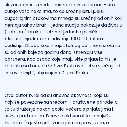
složen odnos između društvenih veza i sreće – što
dublje veze neko ima, to će srećniji biti. Ljudi u
dugotrajnim brakovima mnogo su srećniji od onih koji
nemaju takav brak – jedna studija pokazuje da život u
(dobrom) braku proizvodi jednako psihičko
blagostanje, kao i zarađivanje 100.000 dolara
godišnje. Osobe koje imaju stalnog partnera srećnije
su od onih koje za godinu dana izmenjaju više
partnera. Kod osoba koje imaju više prijatelja niži je
nivo stresa i one duže žive. Ekstrovertni su srećniji od
introvertnijih”, objašnjava Dejvid Bruks.
Ovaj autor tvrdi da su dnevne aktivnosti koje su
najviše povezane sa srećom – društvene prirode, a
to su druženje nakon posla, večera s prijateljima i
seks s partnerom. Dnevna aktivnost koja najviše
kvari sreću jeste putovanje javnim prevozom, a