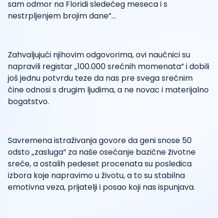
sam odmor na Floridi sledećeg meseca i s
nestrpljenjem brojim dane”...
Zahvaljujući njihovim odgovorima, ovi naučnici su
napravili registar „100.000 srećnih momenata” i dobili
još jednu potvrdu teze da nas pre svega srećnim
čine odnosi s drugim ljudima, a ne novac i materijalno
bogatstvo.
Savremena istraživanja govore da geni snose 50
odsto „zasluga” za naše osećanje bazične životne
sreće, a ostalih pedeset procenata su posledica
izbora koje napravimo u životu, a to su stabilna
emotivna veza, prijatelji i posao koji nas ispunjava.