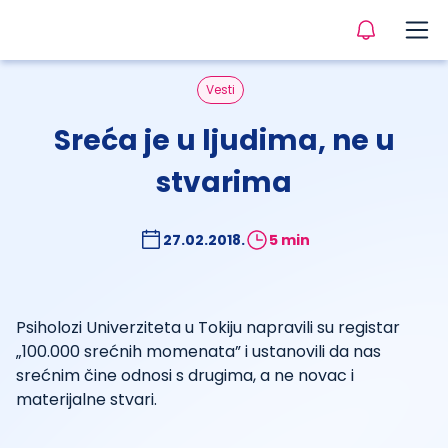
Vesti
Sreća je u ljudima, ne u
stvarima
27.02.2018.
5 min
Psiholozi Univerziteta u Tokiju napravili su registar
„100.000 srećnih momenata” i ustanovili da nas
srećnim čine odnosi s drugima, a ne novac i
materijalne stvari.