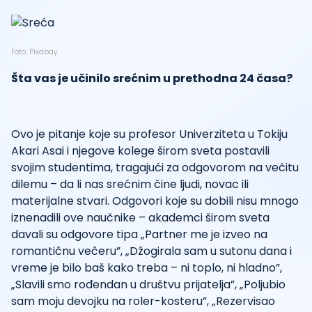
Foto: Pixabay
Šta vas je učinilo srećnim u prethodna 24 časa?
Ovo je pitanje koje su profesor Univerziteta u Tokiju
Akari Asai i njegove kolege širom sveta postavili
svojim studentima, tragajući za odgovorom na večitu
dilemu – da li nas srećnim čine ljudi, novac ili
materijalne stvari. Odgovori koje su dobili nisu mnogo
iznenadili ove naučnike – akademci širom sveta
davali su odgovore tipa „Partner me je izveo na
romantičnu večeru”, „Džogirala sam u sutonu dana i
vreme je bilo baš kako treba – ni toplo, ni hladno”,
„Slavili smo rođendan u društvu prijatelja”, „Poljubio
sam moju devojku na roler-kosteru”, „Rezervisao