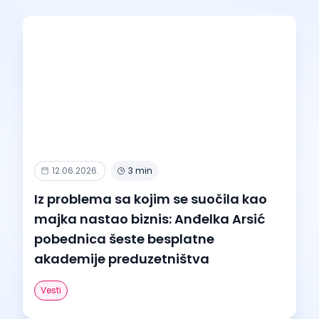
12.06.2026.
3 min
Iz problema sa kojim se suočila kao
majka nastao biznis: Anđelka Arsić
pobednica šeste besplatne
akademije preduzetništva
Vesti