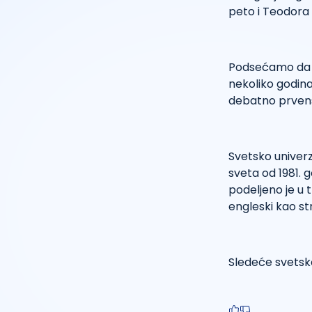
peto i Teodora
Podsećamo da n
nekoliko godin
debatno prvens
Svetsko univerz
sveta od 1981. 
podeljeno je u t
engleski kao str
Sledeće svetsk