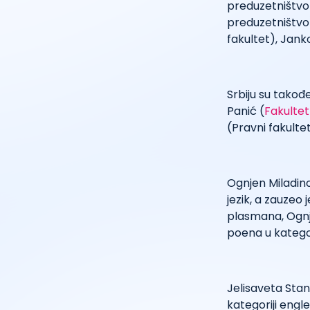
preduzetništvo)
preduzetništvo)
fakultet), Jank
Srbiju su takođe
Panić (
Fakultet
(Pravni fakultet
Ognjen Miladino
jezik, a zauzeo 
plasmana, Ognje
poena u kategori
Jelisaveta Stan
kategoriji engle