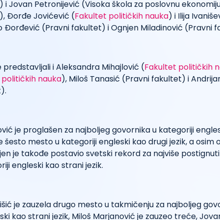
 i Jovan Petronijević (Visoka škola za poslovnu ekonomiju
, Đorđe Jovićević (
Fakultet političkih nauka
) i Ilija Ivaniše
o Đorđević (Pravni fakultet) i Ognjen Miladinović (Pravni f
 predstavljali i Aleksandra Mihajlović (
Fakultet političkih 
 političkih nauka
), Miloš Tanasić (Pravni fakultet) i Andrija
).
vić je proglašen za najboljeg govornika u kategoriji engles
je šesto mesto u kategoriji engleski kao drugi jezik, a osim 
n je takođe postavio svetski rekord za najviše postignut
ji engleski kao strani jezik.
išić je zauzela drugo mesto u takmičenju za najboljeg gov
ski kao strani jezik, Miloš Marjanović je zauzeo treće, Jova