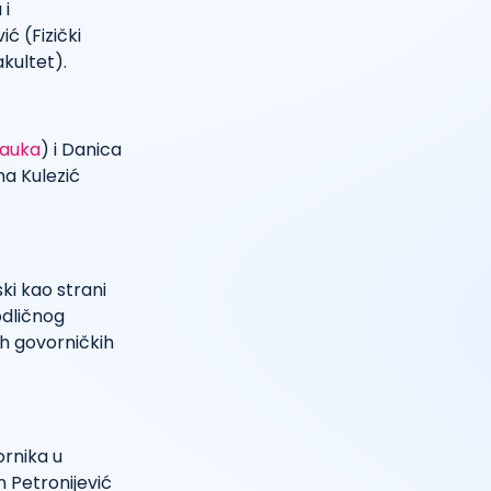
 i
vić (Fizički
akultet).
nauka
) i Danica
na Kulezić
ki kao strani
odličnog
ih govorničkih
ornika u
n Petronijević