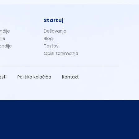
Startuj
ndije
Dešavanja
ije
Blog
endije
Testovi
Opisi zanimanja
osti
Politika kolačića
Kontakt