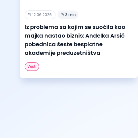
12.06.2026.
3 min
Iz problema sa kojim se suočila kao
majka nastao biznis: Anđelka Arsić
pobednica šeste besplatne
akademije preduzetništva
Vesti