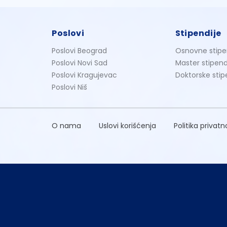
Poslovi
Stipendije
Poslovi Beograd
Osnovne stipe
Poslovi Novi Sad
Master stipend
Poslovi Kragujevac
Doktorske stip
Poslovi Niš
O nama
Uslovi korišćenja
Politika privatn