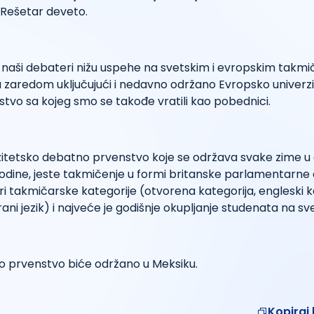
 Rešetar deveto.
aši debateri nižu uspehe na svetskim i evropskim takmi
a zaredom uključujući i nedavno održano Evropsko univerz
tvo sa kojeg smo se takođe vratili kao pobednici.
itetsko debatno prvenstvo koje se održava svake zime u d
godine, jeste takmičenje u formi britanske parlamentarne
ri takmičarske kategorije (otvorena kategorija, engleski ka
ani jezik) i najveće je godišnje okupljanje studenata na sv
o prvenstvo biće održano u Meksiku.
Kopiraj 