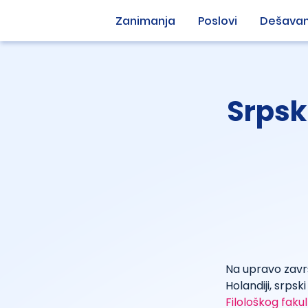
Zanimanja
Poslovi
Dešavan
Srpski
Na upravo zav
Holandiji, srps
Filološkog faku