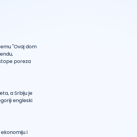
a temu "Ovaj dom
gendu,
e stope poreza
a, a Srbiju je
goriji engleski
u ekonomiju i