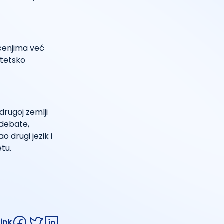
čenjima već
itetsko
rugoj zemlji
 debate,
o drugi jezik i
etu.
link