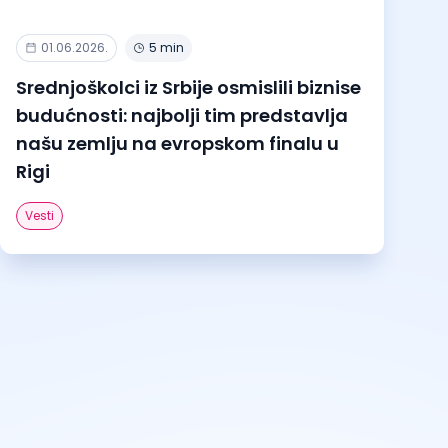
01.06.2026.
5 min
Srednjoškolci iz Srbije osmislili biznise
budućnosti: najbolji tim predstavlja
našu zemlju na evropskom finalu u
Rigi
Vesti