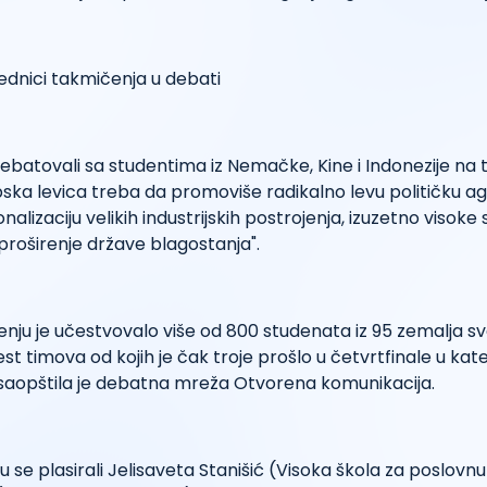
 debatovali sa studentima iz Nemačke, Kine i Indonezije n
ska levica treba da promoviše radikalno levu političku a
onalizaciju velikih industrijskih postrojenja, izuzetno visok
proširenje države blagostanja".
ju je učestvovalo više od 800 studenata iz 95 zemalja svet
st timova od kojih je čak troje prošlo u četvrtfinale u kate
, saopštila je debatna mreža Otvorena komunikacija.
u se plasirali Jelisaveta Stanišić (Visoka škola za poslovn