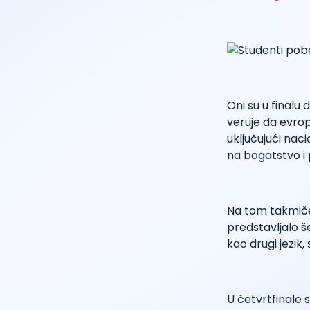
Oni su u finalu
veruje da evrop
uključujući naci
na bogatstvo i 
Na tom takmičen
predstavljalo še
kao drugi jezik
U četvrtfinale s