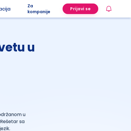
Za
acija
Prijavi se
kompanije
svetu u
održanom u
 Rešetar sa
ezik.