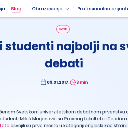
ja
Blog
Obrazovanje
Profesionalna orijent
Vesti
 studenti najbolji na 
debati
09.01.2017.
3 min
ršenom Svetskom univerzitetskom debatnom prvenstvu 
ki studenti Miloš Marjanović sa Pravnog fakulteta i Teodora
lteta
osvojili su prvo mesto u kategoriji engleski kao strani j