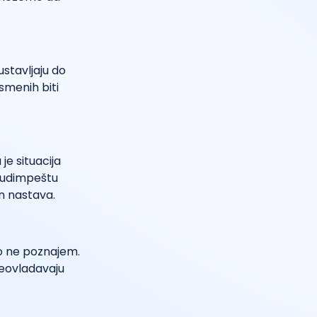
ustavljaju do
smenih biti
je situacija
 Budimpeštu
jn nastava.
čno ne poznajem.
reovladavaju