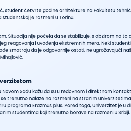
ć, student četvrte godine arhitekture na Fakultetu tehni
studentskoj je razmeni u Torinu.
m. Situacija nije počela da se stabilizuje, s obzirom na to 
jeg reagovanja i uvođenja ekstremnih mera. Neki studenti su 
ođe smatraju da je odgovornije ostati, ne ugrožavajući na
e Mihajlović.
iverzitetom
a u Novom Sadu kažu da su u redovnom i direktnom kontakt
 se trenutno nalaze na razmeni na stranim univerzitetima 
iru programa Erazmus plus. Pored toga, Univerzitet je u 
anim studentima koji trenutno borave na razmeni u Srbiji.