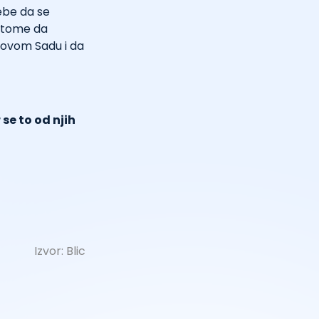
ebe da se
 o tome da
Novom Sadu i da
 se to od njih
Izvor:
Blic