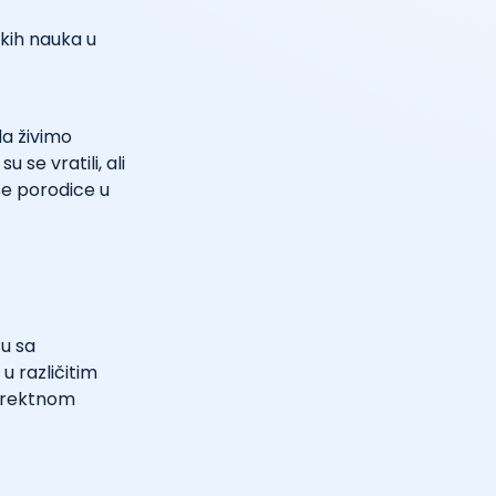
čkih nauka u
da živimo
se vratili, ali
še porodice u
u sa
u različitim
direktnom