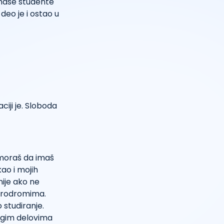
 naše studente
deo je i ostao u
aciji je. Sloboda
 moraš da imaš
kao i mojih
ije ako ne
aerodromima.
studiranje.
drugim delovima