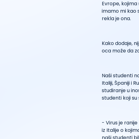
Evrope, kojima
imamo mi kao st
rekla je ona.
Kako dodaje, nij
oca može da zar
Naši studenti na
Italiji, Španiji
studiranje u i
studenti koji su
- Virus je ranij
iz Italije o koj
naši studenti 