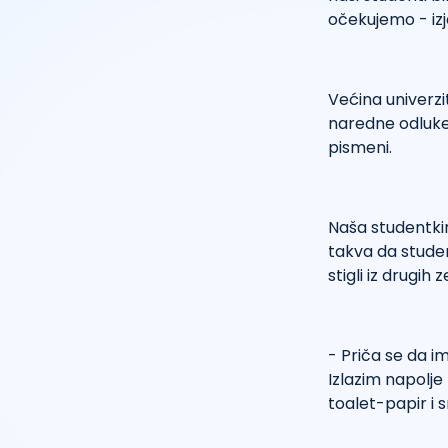
očekujemo - izj
Većina univerzi
naredne odluke
pismeni.
Naša studentkin
takva da student
stigli iz drugih
- Priča se da im
Izlazim napolj
toalet-papir i s