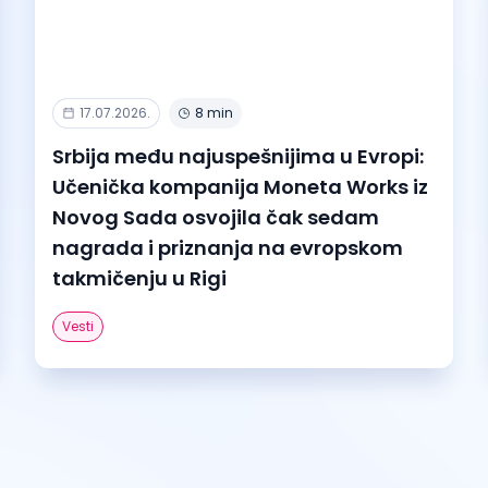
17.07.2026.
8 min
Srbija među najuspešnijima u Evropi:
Učenička kompanija Moneta Works iz
Novog Sada osvojila čak sedam
nagrada i priznanja na evropskom
takmičenju u Rigi
Vesti