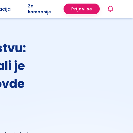
Za
acija
Prijavi se
kompanije
stvu:
li je
ovde