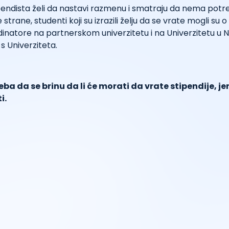
tipendista želi da nastavi razmenu i smatraju da nema potr
 strane, studenti koji su izrazili želju da se vrate mogli su
inatore na partnerskom univerzitetu i na Univerzitetu u 
s Univerziteta.
eba da se brinu da li će morati da vrate stipendije, jer
i.