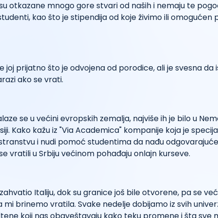
 su otkazane mnogo gore stvari od naših i nemaju te pogo
udenti, kao što je stipendija od koje živimo ili omogućen 
e joj prijatno što je odvojena od porodice, ali je svesna da is
azi ako se vrati.
laze se u većini evropskih zemalja, najviše ih je bilo u Nemač
 i Rusiji. Kako kažu iz "Via Academica" kompanije koja je speci
nostranstvu i nudi pomoć studentima da nađu odgovarajuć
 se vratili u Srbiju većinom pohađaju onlajn kurseve.
e zahvatio Italiju, dok su granice još bile otvorene, pa se v
ima mi brinemo vratila. Svake nedelje dobijamo iz svih unive
biltene koji nas obaveštavaju kako teku promene i šta sv