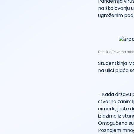
Pandemija viru
na školovanju u
ugroženim podr
Foto: Blic/Privatna arhi
Studentkinja Mari
na ulici plaća
- Kada državu p
stvarno zanimlj
cimerki, jeste 
izlazimo iz sta
Omogućena su n
Poznajem mnogo n