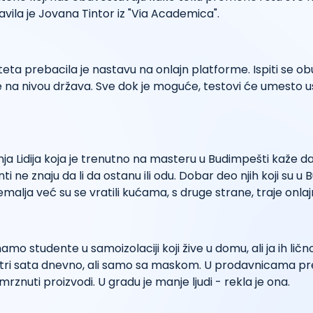
avila je Jovana Tintor iz "Via Academica".
teta prebacila je nastavu na onlajn platforme. Ispiti se ob
 na nivou država. Sve dok je moguće, testovi će umesto u
ja Lidija koja je trenutno na masteru u Budimpešti kaže da 
i ne znaju da li da ostanu ili odu. Dobar deo njih koji su u
 zemalja već su se vratili kućama, s druge strane, traje onla
amo studente u samoizolaciji koji žive u domu, ali ja ih li
e tri sata dnevno, ali samo sa maskom. U prodavnicama p
mrznuti proizvodi. U gradu je manje ljudi - rekla je ona.