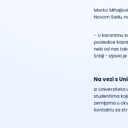
Marko Mihajlovi
Novom Sadu, na 
- U karantinu sa
posledice kasni
neki od nas tak
Srbiji - izjavio j
Na vezi s Un
Iz Univerzitet
studentima koji
zemljama u okv
kontaktu sa str