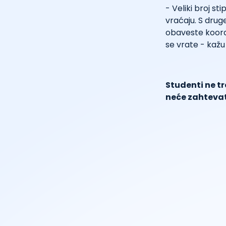
- Veliki broj s
vraćaju. S druge
obaveste koord
se vrate - kažu 
Studenti ne tr
neće zahtevat