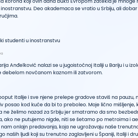
sa korona koji ovih dana bukti Evropom zatekla je mnoge
 inostranstvu. Deo akademaca se vratio u Srbiju, ali dobar 
učjima.
va
ja Anđelković nalazi se u jugoistočnoj Italiji u Bariju i u izol
 se debelom novčanom kaznom ili zatvorom.
oput Italije i sve njene prelepe gradove staviš na pauzu,
iv posao kod kuće da bi to preboleo. Moje lično mišljenje, 
da ne želimo nazad za Srbiju jer smatramo da smo bezbedn
na, ako ne putujemo nigde, niti se šetamo po metroima i 
am onlajn predavanja, koja ne ugrožavaju naše trenutno 
aših ljudi koji su trenutno zaglavljeni u Španiji, Italiji i 