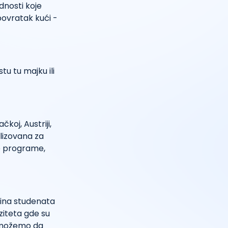
dnosti koje
povratak kući -
tu tu majku ili
koj, Austriji,
jalizovana za
e programe,
ećina studenata
rziteta gde su
e možemo da