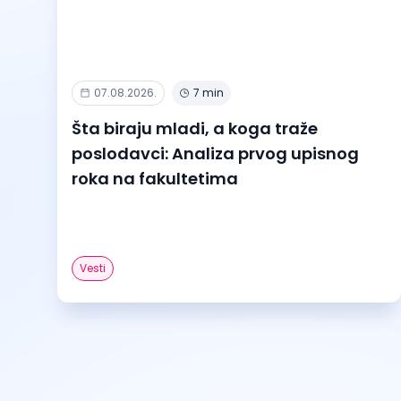
07.08.2026.
7 min
Šta biraju mladi, a koga traže
poslodavci: Analiza prvog upisnog
roka na fakultetima
Vesti