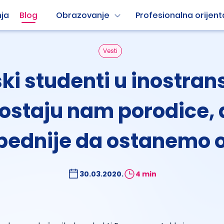
ja
Blog
Obrazovanje
Profesionalna orijent
Vesti
ki studenti u inostran
staju nam porodice, a
bednije da ostanemo 
30.03.2020.
4 min