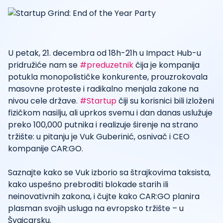
U petak, 21. decembra od 18h-21h u Impact Hub-u
pridružiće nam se
#preduzetnik
čija je kompanija
potukla monopolističke konkurente, prouzrokovala
masovne proteste i radikalno menjala zakone na
nivou cele države.
#Startup
čiji su korisnici bili izloženi
fizičkom nasilju, ali uprkos svemu i dan danas uslužuje
preko 100,000 putnika i realizuje širenje na strano
tržište: u pitanju je Vuk Guberinić, osnivač i CEO
kompanije CAR:GO.
Saznajte kako se Vuk izborio sa štrajkovima taksista,
kako uspešno prebroditi blokade starih ili
neinovativnih zakona, i čujte kako CAR:GO planira
plasman svojih usluga na evropsko tržište – u
Švajcarsku.