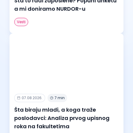
Šta to radi zaposlene? Popuni anketu
a mi doniramo NURDOR-u
Vesti
07.08.2026.
7 min
Šta biraju mladi, a koga traže
poslodavci: Analiza prvog upisnog
roka na fakultetima