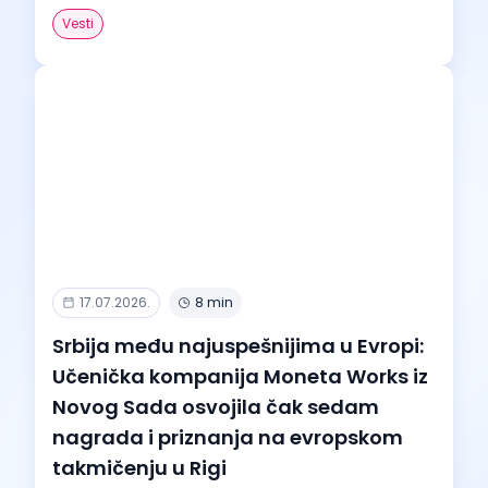
Vesti
17.07.2026.
8 min
Srbija među najuspešnijima u Evropi:
Učenička kompanija Moneta Works iz
Novog Sada osvojila čak sedam
nagrada i priznanja na evropskom
takmičenju u Rigi