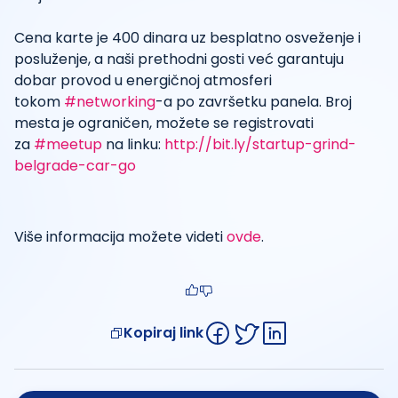
Cena karte je 400 dinara uz besplatno osveženje i
posluženje, a naši prethodni gosti već garantuju
dobar provod u energičnoj atmosferi
tokom
#networking
-a po završetku panela. Broj
mesta je ograničen, možete se registrovati
za
#meetup
na linku:
http://bit.ly/startup-grind-
belgrade-car-go
Više informacija možete videti
ovde
.
Kopiraj link