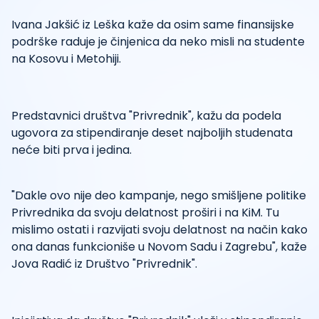
Ivana Jakšić iz Leška kaže da osim same finansijske
podrške raduje je činjenica da neko misli na studente
na Kosovu i Metohiji.
Predstavnici društva "Privrednik", kažu da podela
ugovora za stipendiranje deset najboljih studenata
neće biti prva i jedina.
"Dakle ovo nije deo kampanje, nego smišljene politike
Privrednika da svoju delatnost proširi i na KiM. Tu
mislimo ostati i razvijati svoju delatnost na način kako
ona danas funkcioniše u Novom Sadu i Zagrebu", kaže
Jova Radić iz Društvo "Privrednik".