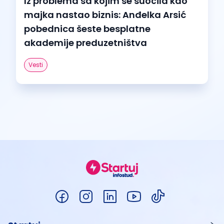
Iz problema sa kojim se suočila kao
majka nastao biznis: Anđelka Arsić
pobednica šeste besplatne
akademije preduzetništva
Vesti