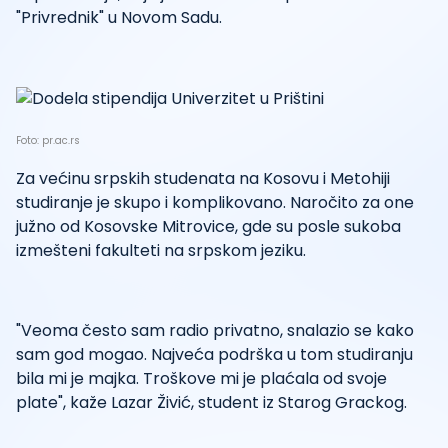
"Privrednik" u Novom Sadu.
Foto: pr.ac.rs
Za većinu srpskih studenata na Kosovu i Metohiji
studiranje je skupo i komplikovano. Naročito za one
južno od Kosovske Mitrovice, gde su posle sukoba
izmešteni fakulteti na srpskom jeziku.
"Veoma često sam radio privatno, snalazio se kako
sam god mogao. Najveća podrška u tom studiranju
bila mi je majka. Troškove mi je plaćala od svoje
plate", kaže Lazar Živić, student iz Starog Grackog.