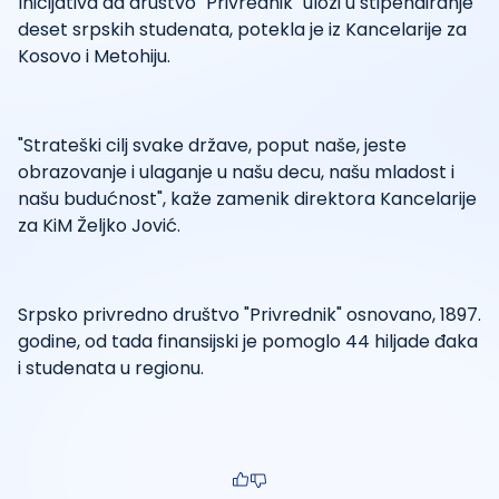
Inicijativa da društvo "Privrednik" uloži u stipendiranje
deset srpskih studenata, potekla je iz Kancelarije za
Kosovo i Metohiju.
"Strateški cilj svake države, poput naše, jeste
obrazovanje i ulaganje u našu decu, našu mladost i
našu budućnost", kaže zamenik direktora Kancelarije
za KiM Željko Jović.
Srpsko privredno društvo "Privrednik" osnovano, 1897.
godine, od tada finansijski je pomoglo 44 hiljade đaka
i studenata u regionu.