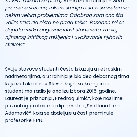
za FPN. I nisam se pokajao
– kaže Strahinja. -
Sem
promene sredine, tokom studija nisam se sretao sa
nekim većim problemima. Odabrao sam ono šta
volim tako da ništa ne pada teško. Posebno mi se
dopala velika angažovanost studenata, razvoj
njihovog kritičkog mišljenja i uvažavanje njihovih
stavova
.
Svoje stavove studenti često iskazuju u retroskim
nadmetanjima, a Strahinja je bio deo debatnog tima
koja se takmičio u Slovačkoj, a sa kolegama
studentima radio je analizu izbora 2016. godine.
Laureat je priznanja „Predrag Simić“, koje nosi ime
poznatog profesora i diplomate i „Svetlana Lana
Adamović“, koja se dodeljuje u čast preminule
profesorke FPN.