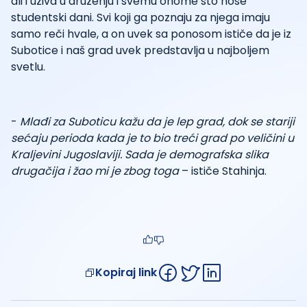
ali i uživa u druženju i svemu onome što nose
studentski dani. Svi koji ga poznaju za njega imaju
samo reči hvale, a on uvek sa ponosom ističe da je iz
Subotice i naš grad uvek predstavlja u najboljem
svetlu.
-
Mlađi za Suboticu kažu da je lep grad, dok se stariji
sećaju perioda kada je to bio treći grad po veličini u
Kraljevini Jugoslaviji. Sada je demografska slika
drugačija i žao mi je zbog toga
– ističe Stahinja.
Kopiraj link