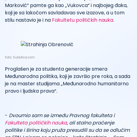
Marković“ pamte ga kao „Vukovca“ i najbojeg đaka,
koji je sa lakoćom savladavao sve izazove, a u tom
stilu nastavio je i na
Fakultetu političkih nauka
.
Foto: Subotica.com
Proglašen je za studenta generacije smera
Međunarodna politika, koji je završio pre roka, a sada
je na master studijama „Međunarodno humanitarno
pravo i ljudska prava“.
-
Dvoumio sam se između Pravnog fakulteta i
Fakulteta političkih nauka
, ali stalno praćenje
politike i širina koju pruža presudili su da se odlučim