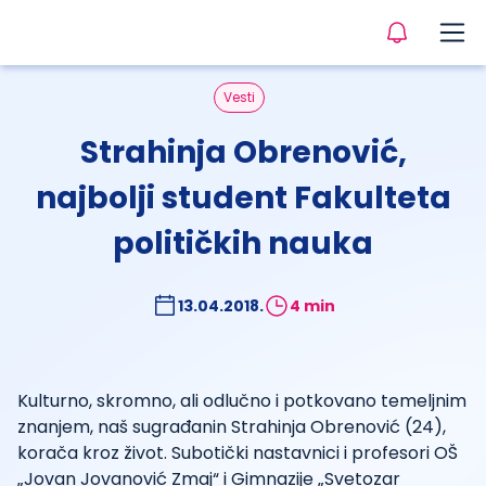
Vesti
Strahinja Obrenović,
najbolji student Fakulteta
političkih nauka
13.04.2018.
4 min
Kulturno, skromno, ali odlučno i potkovano temeljnim
znanjem, naš sugrađanin Strahinja Obrenović (24),
korača kroz život. Subotički nastavnici i profesori OŠ
„Jovan Jovanović Zmaj“ i Gimnazije „Svetozar