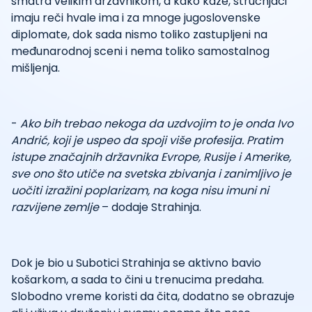
smatra velikim državnikom, a kako kaže, stručnjaci
imaju reči hvale ima i za mnoge jugoslovenske
diplomate, dok sada nismo toliko zastupljeni na
međunarodnoj sceni i nema toliko samostalnog
mišljenja.
-
Ako bih trebao nekoga da uzdvojim to je onda Ivo
Andrić, koji je uspeo da spoji više profesija. Pratim
istupe značajnih državnika Evrope, Rusije i Amerike,
sve ono što utiče na svetska zbivanja i zanimljivo je
uočiti izražini poplarizam, na koga nisu imuni ni
razvijene zemlje
– dodaje Strahinja.
Dok je bio u Subotici Strahinja se aktivno bavio
košarkom, a sada to čini u trenucima predaha.
Slobodno vreme koristi da čita, dodatno se obrazuje