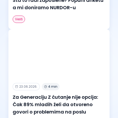
Šta to radi zaposlene? Popuni anketu
a mi doniramo NURDOR-u
Vesti
23.06.2026.
4 min
Za Generaciju Z ćutanje nije opcija:
Čak 89% mladih želi da otvoreno
govori o problemima na poslu