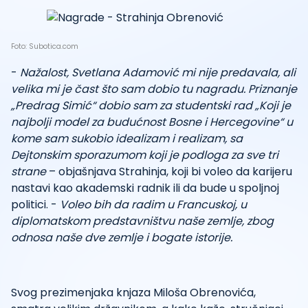
Foto: Subotica.com
-
Nažalost, Svetlana Adamović mi nije predavala, ali
velika mi je čast što sam dobio tu nagradu. Priznanje
„Predrag Simić“ dobio sam za studentski rad „Koji je
najbolji model za budućnost Bosne i Hercegovine“ u
kome sam sukobio idealizam i realizam, sa
Dejtonskim sporazumom koji je podloga za sve tri
strane
– objašnjava Strahinja, koji bi voleo da karijeru
nastavi kao akademski radnik ili da bude u spoljnoj
politici. -
Voleo bih da radim u Francuskoj, u
diplomatskom predstavništvu naše zemlje, zbog
odnosa naše dve zemlje i bogate istorije.
Svog prezimenjaka knjaza Miloša Obrenovića,