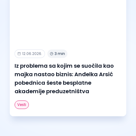
12.06.2026.
3 min
Iz problema sa kojim se suočila kao
majka nastao biznis: Anđelka Arsić
pobednica šeste besplatne
akademije preduzetništva
Vesti