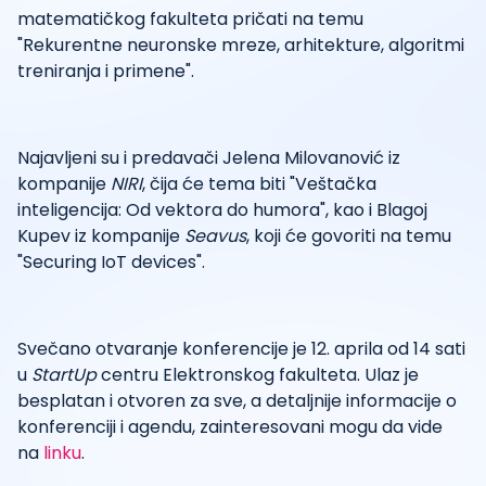
matematičkog fakulteta pričati na temu
"Rekurentne neuronske mreze, arhitekture, algoritmi
treniranja i primene".
Najavljeni su i predavači Jelena Milovanović iz
kompanije
NIRI
, čija će tema biti "Veštačka
inteligencija: Od vektora do humora", kao i Blagoj
Kupev iz kompanije
Seavus
, koji će govoriti na temu
"Securing IoT devices".
Svečano otvaranje konferencije je 12. aprila od 14 sati
u
StartUp
centru Elektronskog fakulteta. Ulaz je
besplatan i otvoren za sve, a detaljnije informacije o
konferenciji i agendu, zainteresovani mogu da vide
na
linku
.