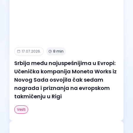
17.07.2026.
8 min
Srbija među najuspešnijima u Evropi:
Učenička kompanija Moneta Works iz
Novog Sada osvojila čak sedam
nagrada i priznanja na evropskom
takmičenju u Rigi
Vesti