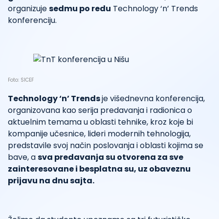
organizuje
sedmu po redu
Technology ‘n’ Trends
konferenciju.
Foto: SICEF
Technology ‘n’ Trends
je višednevna konferencija,
organizovana kao serija predavanja i radionica o
aktuelnim temama u oblasti tehnike, kroz koje bi
kompanije učesnice, lideri modernih tehnologija,
predstavile svoj način poslovanja i oblasti kojima se
bave, a
sva predavanja su otvorena za sve
zainteresovane i besplatna su, uz obaveznu
prijavu na dnu sajta.