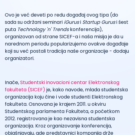
Ovo je već deveti po redu događaj ovog tipa (do
sada su održani seminari
iGurus
i
Startup Gurus
i šest
puta
Technology 'n' Trends
konferencija),
organizovan od strane SICEF-a i naša misija je da u
narednom periodu popularizujemo ovakve događaje
koji su već postali tradicija naše organizacije - dodaju
organizatori.
Inače,
Studentski inovacioni centar Elektronskog
fakulteta (SICEF)
je, kako navode, mlada studentska
organizacija koju čine i vode studenti Elektronskog
fakulteta. Osnovana je krajem 2011. u okviru
Studentskog parlamenta Fakulteta, a početkom
2012. registrovana je kao nezavisna studentska
organizacija. Kroz organizovanje konferencija,
objašnjavaju, gde predstavnici kompanija drže