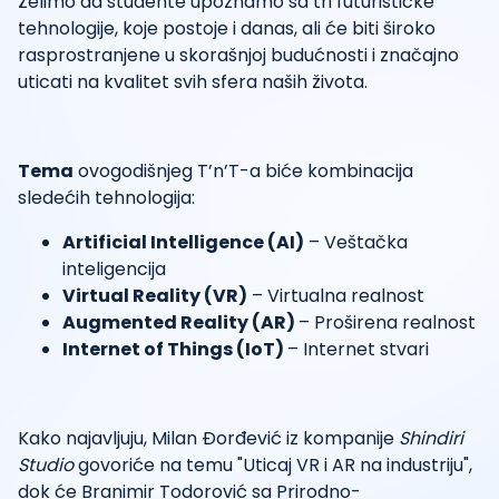
Želimo da studente upoznamo sa tri futurističke
tehnologije, koje postoje i danas, ali će biti široko
rasprostranjene u skorašnjoj budućnosti i značajno
uticati na kvalitet svih sfera naših života.
Tema
ovogodišnjeg T’n’T-a biće kombinacija
sledećih tehnologija:
Artificial Intelligence (AI)
– Veštačka
inteligencija
Virtual Reality (VR)
– Virtualna realnost
Augmented Reality (AR)
– Proširena realnost
Internet of Things (IoT)
– Internet stvari
Kako najavljuju, Milan Đorđević iz kompanije
Shindiri
Studio
govoriće na temu "Uticaj VR i AR na industriju",
dok će Branimir Todorović sa Prirodno-