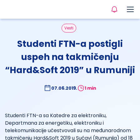
Vesti
Studenti FTN-a postigli
uspeh na takmičenju
“Hard&Soft 2019” u Rumuniji
07.06.2019.
1 min
Studenti FTN-a sa Katedre za elektroniku,
Departmana za energetiku, elektroniku i
telekomunikacije učestvovali su na međunarodnom
takmičenju Hard&Soft 2019 u Sućavi (Rumunija) od 18