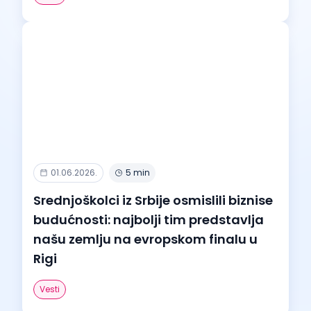
01.06.2026.
5 min
Srednjoškolci iz Srbije osmislili biznise
budućnosti: najbolji tim predstavlja
našu zemlju na evropskom finalu u
Rigi
Vesti