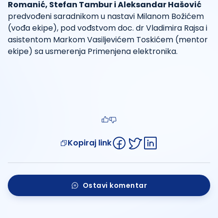
Romanić, Stefan Tambur i Aleksandar Hašović
predvođeni saradnikom u nastavi Milanom Božićem
(vođa ekipe), pod vođstvom doc. dr Vladimira Rajsa i
asistentom Markom Vasiljevićem Toskićem (mentor
ekipe) sa usmerenja Primenjena elektronika.
Kopiraj link
Ostavi komentar