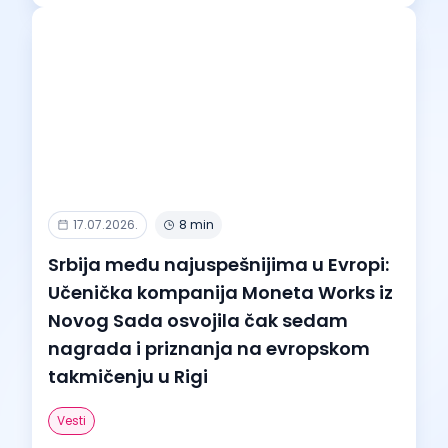
17.07.2026.
8 min
Srbija među najuspešnijima u Evropi:
Učenička kompanija Moneta Works iz
Novog Sada osvojila čak sedam
nagrada i priznanja na evropskom
takmičenju u Rigi
Vesti