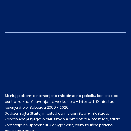
Startuj platforma namenjena mladima na početku karijere, deo
centra za zapošljavanje i razvoj karijere – Infostud. © Infostud
rešenja d.o.o. Subotica 2000 -
2026
.
Sadržaj sajta Startuj.infostud.com vlasništvo je Infostuda.
Zabranjeno je njegovo preuzimanje bez dozvole Infostuda, zarad
komercijalne upotrebe ili u druge svrhe, osim za lične potrebe
posetilaca sajta.