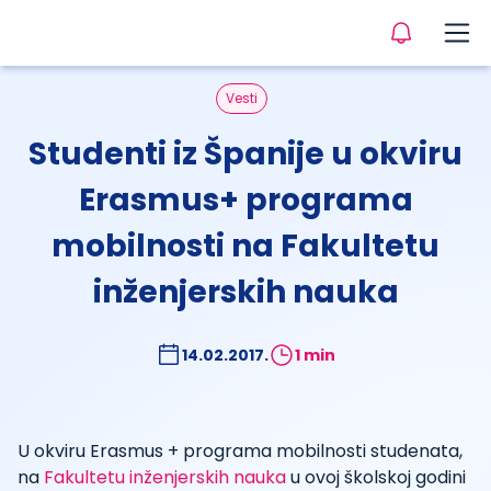
Vesti
Studenti iz Španije u okviru
Erasmus+ programa
mobilnosti na Fakultetu
inženjerskih nauka
14.02.2017.
1 min
U okviru Erasmus + programa mobilnosti studenata,
na
Fakultetu inženjerskih nauka
u ovoj školskoj godini