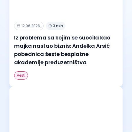
12.06.2026.
3 min
Iz problema sa kojim se suočila kao
majka nastao biznis: Anđelka Arsić
pobednica šeste besplatne
akademije preduzetništva
Vesti