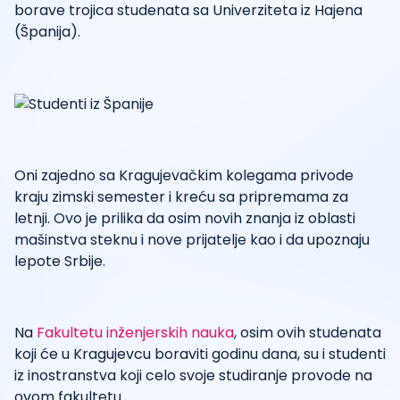
borave trojica studenata sa Univerziteta iz Hajena
(Španija).
Oni zajedno sa Kragujevačkim kolegama privode
kraju zimski semester i kreću sa pripremama za
letnji. Ovo je prilika da osim novih znanja iz oblasti
mašinstva steknu i nove prijatelje kao i da upoznaju
lepote Srbije.
Na
Fakultetu inženjerskih nauka
, osim ovih studenata
koji će u Kragujevcu boraviti godinu dana, su i studenti
iz inostranstva koji celo svoje studiranje provode na
ovom fakultetu.