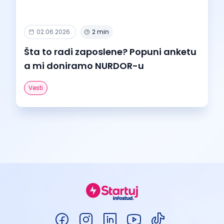
02.06.2026.
2 min
Šta to radi zaposlene? Popuni anketu
a mi doniramo NURDOR-u
Vesti