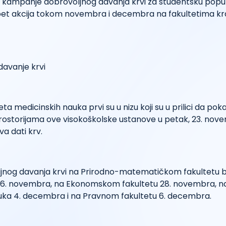
e kampanje dobrovoljnog davanja krvi za studentsku popul
et akcija tokom novembra i decembra na fakultetima k
eta medicinskih nauka prvi su u nizu koji su u prilici da po
rostorijama ove visokoškolske ustanove u petak, 23. nove
va dati krv.
ljnog davanja krvi na Prirodno-matematičkom fakultetu 
6. novembra, na Ekonomskom fakultetu 28. novembra, na
auka 4. decembra i na Pravnom fakultetu 6. decembra.