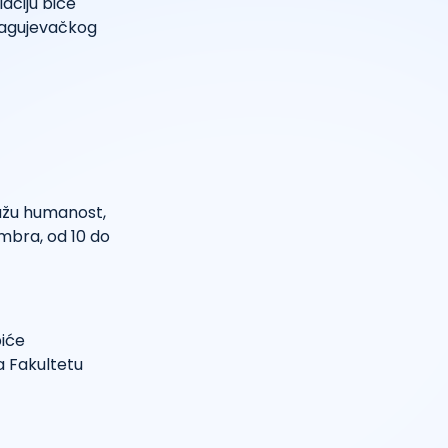
aciju biće
ragujevačkog
kažu humanost,
mbra, od 10 do
biće
 Fakultetu