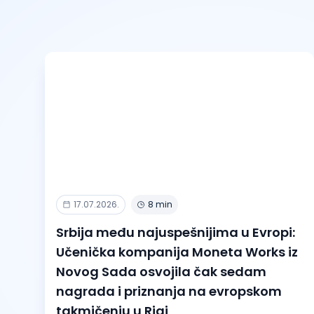
17.07.2026.
8 min
Srbija među najuspešnijima u Evropi:
Učenička kompanija Moneta Works iz
Novog Sada osvojila čak sedam
nagrada i priznanja na evropskom
takmičenju u Rigi