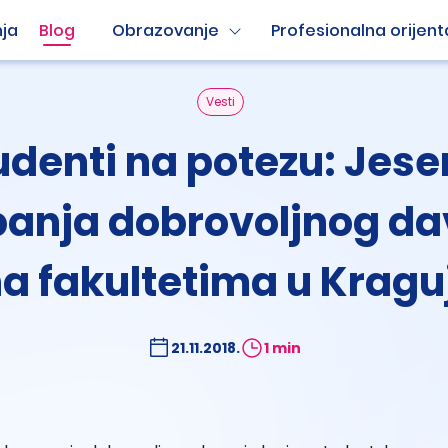
ja
Blog
Obrazovanje
Profesionalna orijent
Vesti
udenti na potezu: Jese
anja dobrovoljnog da
na fakultetima u Krag
21.11.2018.
1 min