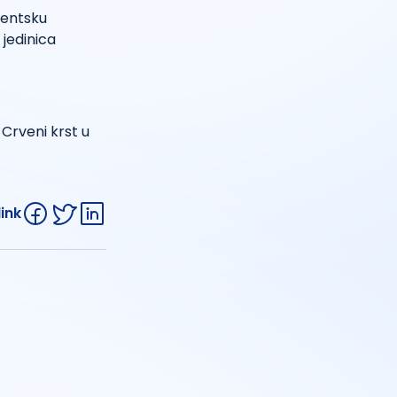
dentsku
 jedinica
Crveni krst u
link