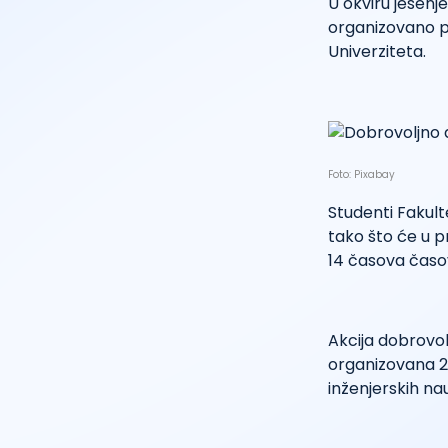
U okviru jesenj
organizovano p
Univerziteta.
Foto: Pixabay
Studenti Fakult
tako što će u p
14 časova časo
Akcija dobrovo
organizovana 2
inženjerskih n