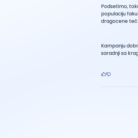
Podsetimo, tok
populaciju faku
dragocene teč
Kampanju dobrov
saradnji sa kra