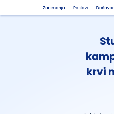
Zanimanja
Poslovi
Dešavan
St
kamp
krvi 