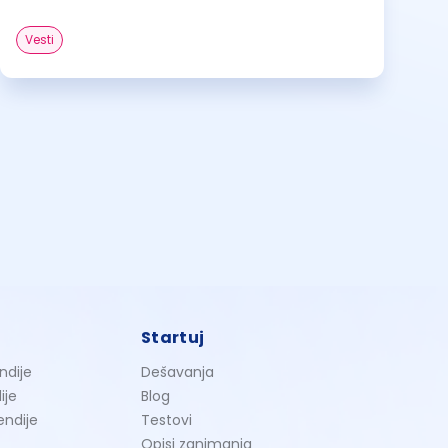
Vesti
Startuj
ndije
Dešavanja
ije
Blog
endije
Testovi
Opisi zanimanja