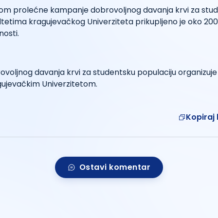
om prolećne kampanje dobrovoljnog davanja krvi za stu
ltetima kragujevačkog Univerziteta prikupljeno je oko 200
nosti.
oljnog davanja krvi za studentsku populaciju organizuje 
gujevačkim Univerzitetom.
Kopiraj 
Ostavi komentar