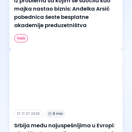
Iz problema sa kojim se suočila kao
majka nastao biznis: Anđelka Arsić
pobednica šeste besplatne
akademije preduzetništva
Vesti
17.07.2026.
8 min
Srbija među najuspešnijima u Evropi: