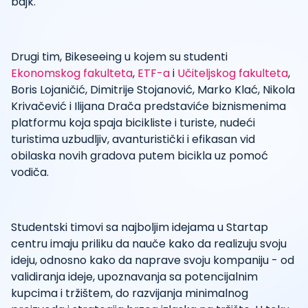
bajk.
Drugi tim, Bikeseeing u kojem su studenti
Ekonomskog fakulteta
,
ETF-a
i
Učiteljskog fakulteta
,
Boris Lojaničić, Dimitrije Stojanović, Marko Klać, Nikola
Krivačević i Ilijana Drača predstaviće biznismenima
platformu koja spaja bicikliste i turiste, nudeći
turistima uzbudljiv, avanturistički i efikasan vid
obilaska novih gradova putem bicikla uz pomoć
vodiča.
Studentski timovi sa najboljim idejama u Startap
centru imaju priliku da nauče kako da realizuju svoju
ideju, odnosno kako da naprave svoju kompaniju - od
validiranja ideje, upoznavanja sa potencijalnim
kupcima i tržištem, do razvijanja minimalnog