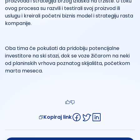
proizvoda i strategija brzog izlaska na tržište. U toku
ovog procesa su razvili i testirali svoj proizvod ili
uslugu i kreirali početni biznis model i strategiju rasta
kompanije.
Oba tima će pokušati da pridobiju potencijalne
investitore na ski stazi, dok se voze žičarom na neki
od planinskih vrhova poznatog skijališta, početkom
marta meseca.
Kopiraj link