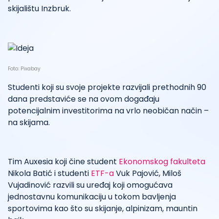
skijalištu Inzbruk.
Foto: Pixabay
Studenti koji su svoje projekte razvijali prethodnih 90
dana predstaviće se na ovom događaju
potencijalnim investitorima na vrlo neobičan način –
na skijama.
Tim Auxesia koji čine student
Ekonomskog fakulteta
Nikola Batić i studenti
ETF-a
Vuk Pajović, Miloš
Vujadinović razvili su uređaj koji omogućava
jednostavnu komunikaciju u tokom bavljenja
sportovima kao što su skijanje, alpinizam, mauntin