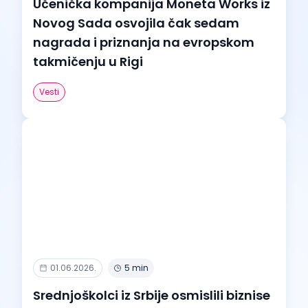
Učenička kompanija Moneta Works iz
Novog Sada osvojila čak sedam
nagrada i priznanja na evropskom
takmičenju u Rigi
Vesti
01.06.2026.
5 min
Srednjoškolci iz Srbije osmislili biznise