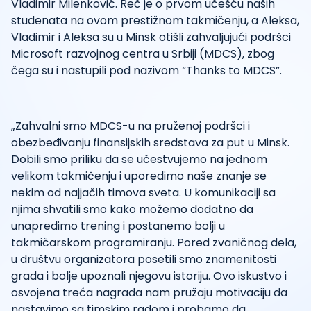
Vladimir Milenković. Reč je o prvom učešću naših
studenata na ovom prestižnom takmičenju, a Aleksa,
Vladimir i Aleksa su u Minsk otišli zahvaljujući podršci
Microsoft razvojnog centra u Srbiji (MDCS), zbog
čega su i nastupili pod nazivom “Thanks to MDCS”.
„Zahvalni smo MDCS-u na pruženoj podršci i
obezbeđivanju finansijskih sredstava za put u Minsk.
Dobili smo priliku da se učestvujemo na jednom
velikom takmičenju i uporedimo naše znanje se
nekim od najjačih timova sveta. U komunikaciji sa
njima shvatili smo kako možemo dodatno da
unapredimo trening i postanemo bolji u
takmičarskom programiranju. Pored zvaničnog dela,
u društvu organizatora posetili smo znamenitosti
grada i bolje upoznali njegovu istoriju. Ovo iskustvo i
osvojena treća nagrada nam pružaju motivaciju da
nastavimo sa timskim radom i probamo da