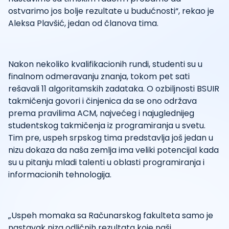
ostvarimo jos bolje rezultate u budućnosti“, rekao je
Aleksa Plavšić, jedan od članova tima.
Nakon nekoliko kvalifikacionih rundi, studenti su u
finalnom odmeravanju znanja, tokom pet sati
rešavali 11 algoritamskih zadataka. O ozbiljnosti BSUIR
takmičenja govori i činjenica da se ono održava
prema pravilima ACM, najvećeg i najuglednijeg
studentskog takmičenja iz programiranja u svetu.
Tim pre, uspeh srpskog tima predstavlja još jedan u
nizu dokaza da naša zemlja ima veliki potencijal kada
su u pitanju mladi talenti u oblasti programiranja i
informacionih tehnologija.
„Uspeh momaka sa Računarskog fakulteta samo je
nastavak niza odličnih rezultata koje naši