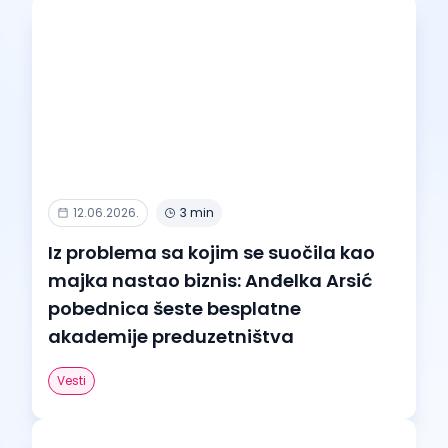
12.06.2026.
3 min
Iz problema sa kojim se suočila kao
majka nastao biznis: Anđelka Arsić
pobednica šeste besplatne
akademije preduzetništva
Vesti