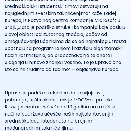
srednjoškolski i studentski timovi ostvaruju na
najuglednijim svetskim takmičenjima“ kaže Tadej
Kurepa, iz Razvojnog centra kompanije Microsoft u
Srbiji. „Zato je podrška struke i kompanija koje posluju
u ovoj oblasti od izutetnog značaja, počev od
omogućavanja učenicima da se od najranijeg uzrasta
upoznaju sa programiranjem i razvijaju algoritamski
način razmišljanja, do prepoznavanja talenata i
ulaganja u njihovo znanje i veštine. To je upravo ono
što se mi trudimo da radimo“ – objašnjava Kurepa.
Upravo je podrška mladima da razvijaju svoj
potencijal, suštinski deo misije MDCS-a, pa tako
Razvojni centar već više od 10 godina na različite
načine podržava učešće naših najtalentovanijih
srednjoškolaca i studenata na brojnim
međunarodnim takmičenjima.