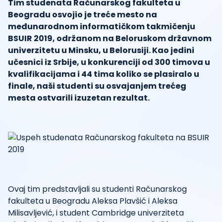
Tim studenata Računarskog fakulteta u
Beogradu osvojio je treće mesto na
međunarodnom informatičkom takmičenju
BSUIR 2019, održanom na Beloruskom državnom
univerzitetu u Minsku, u Belorusiji. Kao jedini
učesnici iz Srbije, u konkurenciji od 300 timova u
kvalifikacijama i 44 tima koliko se plasiralo u
finale, naši studenti su osvajanjem trećeg
mesta ostvarili izuzetan rezultat.
Ovaj tim predstavljali su studenti Računarskog
fakulteta u Beogradu Aleksa Plavšić i Aleksa
Milisavljević, i student Cambridge univerziteta