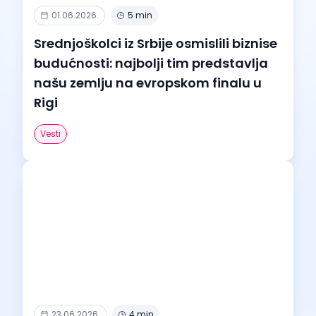
01.06.2026.
5 min
Srednjoškolci iz Srbije osmislili biznise
budućnosti: najbolji tim predstavlja
našu zemlju na evropskom finalu u
Rigi
Vesti
23.06.2026.
4 min