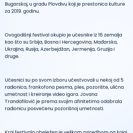
Bugarskoj, u gradu Plovdivu koji je prestonica kulture
za 2019. godinu.
Ovogodišnji festival okupio je učesnike iz 16 zemalja
kao što su Srbija, Bosna i Hercegovina, Mađarska,
Ukrajina, Rusija, Azerbejdžan, Jermenija, Gruzija i
druge.
Učesnici su po svom izboru učestvovali u nekoj od 5
radionica, frankofona pesma, ples, pozorište, ulična
umetnost i kreiranje video igara. Jovana
Trandafilović je prema svojim afinitetima odabrala
radionicu posvećenu pozorišnoj umetnosti.
Kraj festivala obeležen je velikom priredbom na kojoj