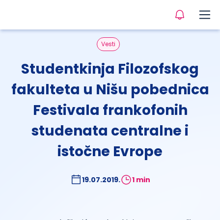
Vesti
Studentkinja Filozofskog
fakulteta u Nišu pobednica
Festivala frankofonih
studenata centralne i
istočne Evrope
19.07.2019.
1 min