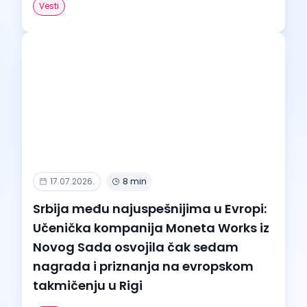
Vesti
17.07.2026.
8 min
Srbija među najuspešnijima u Evropi:
Učenička kompanija Moneta Works iz
Novog Sada osvojila čak sedam
nagrada i priznanja na evropskom
takmičenju u Rigi