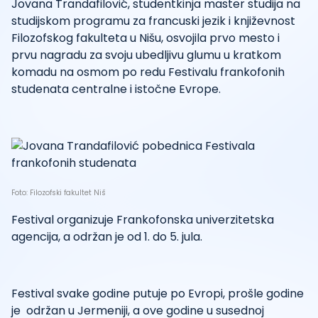
Jovana Trandafilović, studentkinja master studija na
studijskom programu za francuski jezik i književnost
Filozofskog fakulteta u Nišu, osvojila prvo mesto i
prvu nagradu za svoju ubedljivu glumu u kratkom
komadu na osmom po redu Festivalu frankofonih
studenata centralne i istočne Evrope.
Foto: Filozofski fakultet Niš
Festival organizuje Frankofonska univerzitetska
agencija, a održan je od 1. do 5. jula.
Festival svake godine putuje po Evropi, prošle godine
je održan u Jermeniji, a ove godine u susednoj