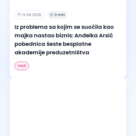
12.06.2026.
3 min
Iz problema sa kojim se suočila kao
majka nastao biznis: Anđelka Arsić
pobednica šeste besplatne
akademije preduzetništva
Vesti