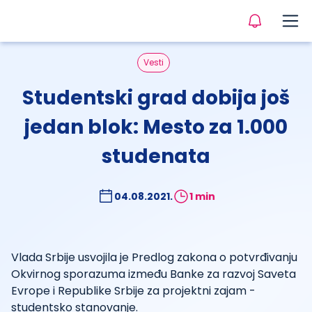
Vesti
Studentski grad dobija još
jedan blok: Mesto za 1.000
studenata
04.08.2021.
1 min
Vlada Srbije usvojila je Predlog zakona o potvrđivanju
Okvirnog sporazuma između Banke za razvoj Saveta
Evrope i Republike Srbije za projektni zajam -
studentsko stanovanje.