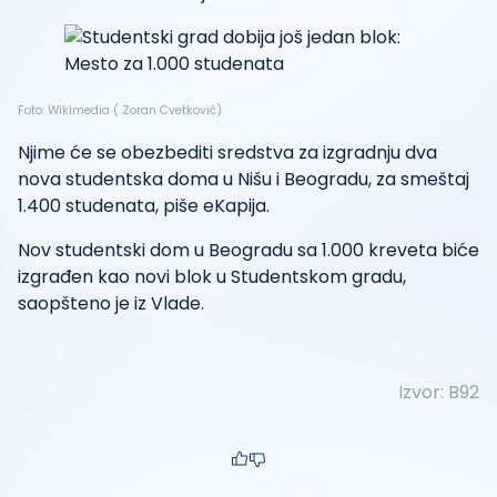
Foto: Wikimedia ( Zoran Cvetković)
Njime će se obezbediti sredstva za izgradnju dva
nova studentska doma u Nišu i Beogradu, za smeštaj
1.400 studenata, piše eKapija.
Nov studentski dom u Beogradu sa 1.000 kreveta biće
izgrađen kao novi blok u Studentskom gradu,
saopšteno je iz Vlade.
Izvor:
B92