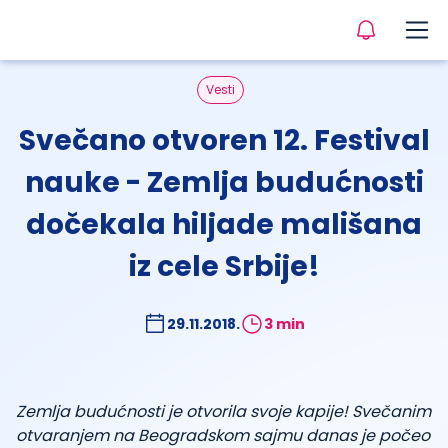
Vesti
Svečano otvoren 12. Festival
nauke - Zemlja budućnosti
dočekala hiljade mališana
iz cele Srbije!
29.11.2018.
3 min
Zemlja budućnosti je otvorila svoje kapije! Svečanim
otvaranjem na Beogradskom sajmu danas je počeo