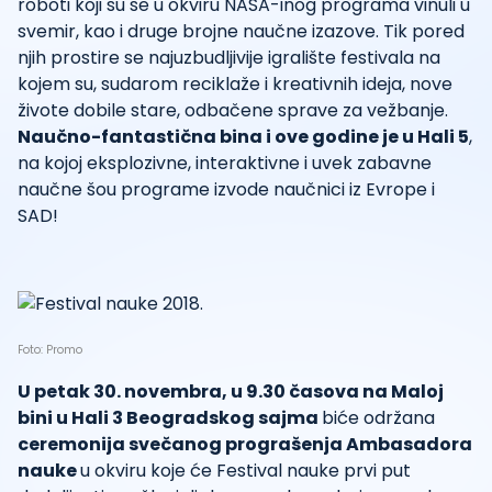
roboti koji su se u okviru NASA-inog programa vinuli u
svemir, kao i druge brojne naučne izazove. Tik pored
njih prostire se najuzbudljivije igralište festivala na
kojem su, sudarom reciklaže i kreativnih ideja, nove
živote dobile stare, odbačene sprave za vežbanje.
Naučno-fantastična bina i ove godine je u Hali 5
,
na kojoj eksplozivne, interaktivne i uvek zabavne
naučne šou programe izvode naučnici iz Evrope i
SAD!
Foto: Promo
U petak 30. novembra, u 9.30 časova na Maloj
bini u Hali 3 Beogradskog sajma
biće održana
ceremonija svečanog prograšenja Ambasadora
nauke
u okviru koje će Festival nauke prvi put