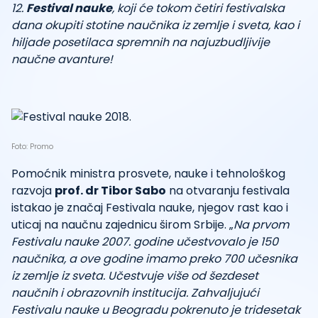
12.
Festival nauke
, koji će tokom četiri festivalska
dana okupiti stotine naučnika iz zemlje i sveta, kao i
hiljade posetilaca spremnih na najuzbudljivije
naučne avanture!
Foto: Promo
Pomoćnik ministra prosvete, nauke i tehnološkog
razvoja
prof. dr Tibor Sabo
na otvaranju festivala
istakao je značaj Festivala nauke, njegov rast kao i
uticaj na naučnu zajednicu širom Srbije. „
Na prvom
Festivalu nauke 2007. godine učestvovalo je 150
naučnika, a ove godine imamo preko 700 učesnika
iz zemlje iz sveta. Učestvuje više od šezdeset
naučnih i obrazovnih institucija. Zahvaljujući
Festivalu nauke u Beogradu pokrenuto je tridesetak