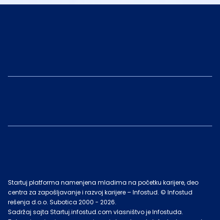
Startuj platforma namenjena mladima na početku karijere, deo
centra za zapošljavanje i razvoj karijere – Infostud. © Infostud
rešenja d.o.o. Subotica 2000 -
2026
.
Sadržaj sajta Startuj.infostud.com vlasništvo je Infostuda.