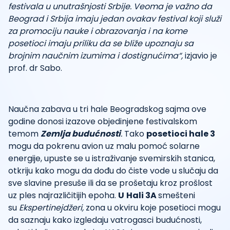
festivala u unutrašnjosti Srbije.
Veoma je važno da
Beograd i Srbija imaju jedan ovakav festival koji služi
za promociju nauke i obrazovanja i na kome
posetioci imaju priliku da se bliže upoznaju sa
brojnim naučnim izumima i dostignućima“,
izjavio je
prof. dr Sabo.
Naučna zabava u tri hale Beogradskog sajma ove
godine donosi izazove objedinjene festivalskom
temom
Zemlja budućnosti
.
Tako
posetioci hale 3
mogu da pokrenu avion uz malu pomoć solarne
energije, upuste se u istraživanje svemirskih stanica,
otkriju kako mogu da dođu do čiste vode u slučaju da
sve slavine presuše ili da se prošetaju kroz prošlost
uz ples najrazličitijih epoha.
U
Hali 3A
smešteni
su
Ekspertinejdžeri,
zona u okviru koje posetioci mogu
da saznaju kako izgledaju vatrogasci budućnosti,