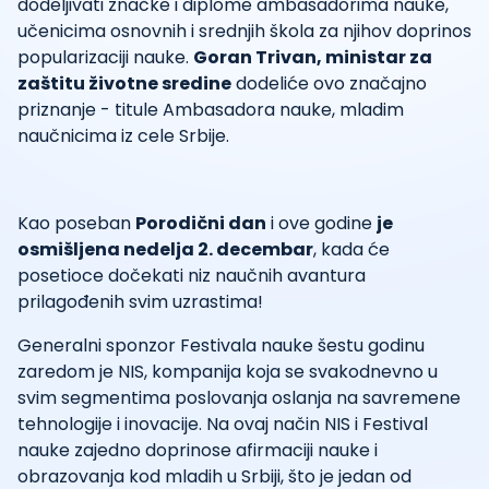
dodeljivati značke i diplome ambasadorima nauke,
učenicima osnovnih i srednjih škola za njihov doprinos
popularizaciji nauke.
Goran Trivan, ministar za
zaštitu životne sredine
dodeliće ovo značajno
priznanje - titule Ambasadora nauke, mladim
naučnicima iz cele Srbije.
Kao poseban
Porodični dan
i ove godine
je
osmišljena nedelja 2. decembar
, kada će
posetioce dočekati niz naučnih avantura
prilagođenih svim uzrastima!
Generalni sponzor Festivala nauke šestu godinu
zaredom je NIS, kompanija koja se svakodnevno u
svim segmentima poslovanja oslanja na savremene
tehnologije i inovacije. Na ovaj način NIS i Festival
nauke zajedno doprinose afirmaciji nauke i
obrazovanja kod mladih u Srbiji, što je jedan od