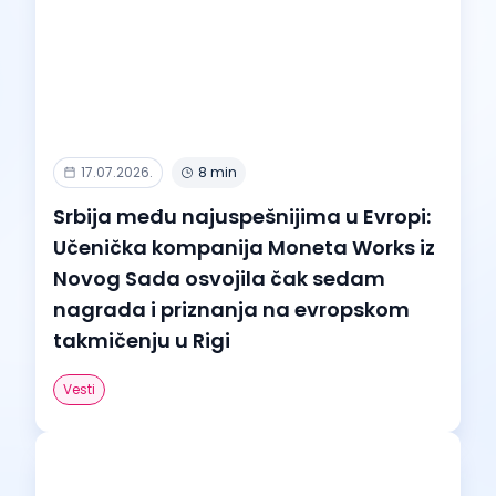
17.07.2026.
8 min
Srbija među najuspešnijima u Evropi:
Učenička kompanija Moneta Works iz
Novog Sada osvojila čak sedam
nagrada i priznanja na evropskom
takmičenju u Rigi
Vesti