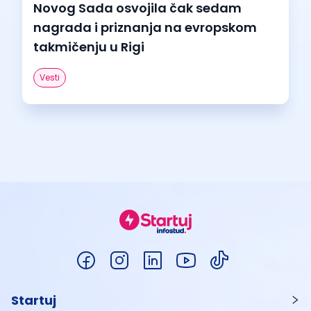
Novog Sada osvojila čak sedam
nagrada i priznanja na evropskom
takmičenju u Rigi
Vesti
Startuj