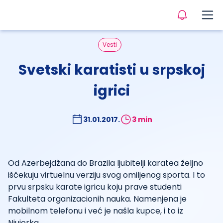
Vesti
Svetski karatisti u srpskoj
igrici
31.01.2017.
3 min
Od Azerbejdžana do Brazila ljubitelji karatea željno
iščekuju virtuelnu verziju svog omiljenog sporta. I to
prvu srpsku karate igricu koju prave studenti
Fakulteta organizacionih nauka. Namenjena je
mobilnom telefonu i već je našla kupce, i to iz
Njujorka.