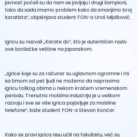
javnost počeli su da nam se javljaju i drugi šampioni,
tako da sada imamo problem kako da smanjimo broj
karatista“, objašnjava student FON-a Uroš Mijalković.
Igricu su nazvali „Karate do“, što je autentičan naziv
ove borilačke veštine na japanskom.
„Igrice koje su za računar su uglavnom ogromne i mi
sa timom od pet ljudi ne možemo da napravimo
igricu tolikog obima u nekom kraćem vremenskom
periodu. Trenutno mobilna industrija je u velikom
razvoju i sve se više igrica pojavljuje za mobilne
telefone“, kaže student FON-a Stevan Končar.
Kako se pravi igrica nisu učili na fakultetu, već su