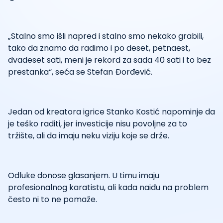
„Stalno smo išli napred i stalno smo nekako grabili,
tako da znamo da radimo i po deset, petnaest,
dvadeset sati, meni je rekord za sada 40 sati i to bez
prestanka“, seća se Stefan Đorđević.
Jedan od kreatora igrice Stanko Kostić napominje da
je teško raditi, jer investicije nisu povoljne za to
tržište, ali da imaju neku viziju koje se drže.
Odluke donose glasanjem. U timu imaju
profesionalnog karatistu, ali kada naiđu na problem
često ni to ne pomaže.