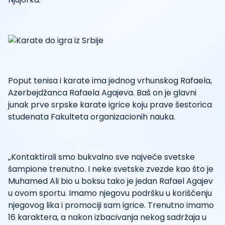
Poput tenisa i karate ima jednog vrhunskog Rafaela,
Azerbejdžanca Rafaela Agajeva. Baš on je glavni
junak prve srpske karate igrice koju prave šestorica
studenata Fakulteta organizacionih nauka.
„Kontaktirali smo bukvalno sve najveće svetske
šampione trenutno. I neke svetske zvezde kao što je
Muhamed Ali bio u boksu tako je jedan Rafael Agajev
u ovom sportu. Imamo njegovu podršku u korišćenju
njegovog lika i promociji sam igrice. Trenutno imamo
16 karaktera, a nakon izbacivanja nekog sadržaja u