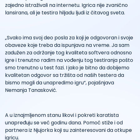
zajedno istraživali na internetu. Igrica nije zvanično
lansirana, ali je testira hiljadu ljudi iz čitavog sveta.
„Svako ima svoj deo posla za koji je odgovoran i svoje
obaveze koje treba da ispunjava na vreme. Ja sam
zadužen za održanje tog kvaliteta softvera odnosno
igre i trenutno radim na vođenju tog testiranja pošto
smo trenutno u test fazi. I jako je bitno da dobijemo
kvalitetan odgovor sa tržišta od naših testera da
bismo mogli da unapredimo igru“, pojašnjava
Nemanja Tanasković.
A u iznajmljenom stanu likovi i pokreti karatista
unapređuju se već godinu dana. Pomoć stiže i od
partnera iz Njujorka koji su zainteresovani da otkupe
igricu.