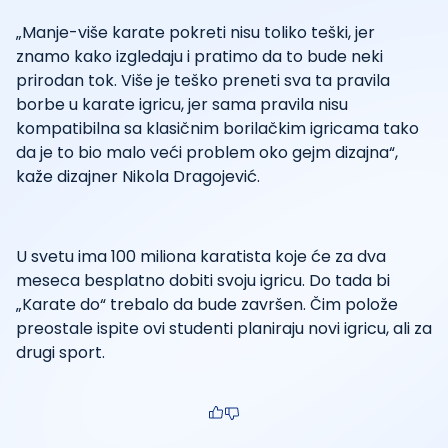
„Manje-više karate pokreti nisu toliko teški, jer
znamo kako izgledaju i pratimo da to bude neki
prirodan tok. Više je teško preneti sva ta pravila
borbe u karate igricu, jer sama pravila nisu
kompatibilna sa klasičnim borilačkim igricama tako
da je to bio malo veći problem oko gejm dizajna“,
kaže dizajner Nikola Dragojević.
U svetu ima 100 miliona karatista koje će za dva
meseca besplatno dobiti svoju igricu. Do tada bi
„Karate do“ trebalo da bude završen. Čim polože
preostale ispite ovi studenti planiraju novi igricu, ali za
drugi sport.