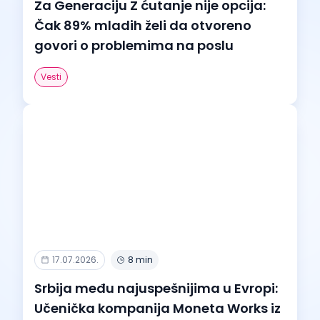
Za Generaciju Z ćutanje nije opcija:
Čak 89% mladih želi da otvoreno
govori o problemima na poslu
Vesti
17.07.2026.
8 min
Srbija među najuspešnijima u Evropi:
Učenička kompanija Moneta Works iz