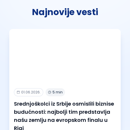
Najnovije vesti
01.06.2026.
5 min
Srednjoškolci iz Srbije osmislili biznise
budućnosti: najbolji tim predstavlja
našu zemlju na evropskom finalu u
Rigi