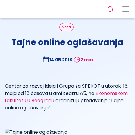
Vesti
Tajne online oglašavanja
14.05.2018.
2 min
Centar za razvoj ideja i Grupa za SPEKOF u utorak, 15.
maja od 18 časova u amfiteatru A5, na
Ekonomskom
fakultetu u Beogradu
organizuju predavanje “Tajne
online oglašavanja”.