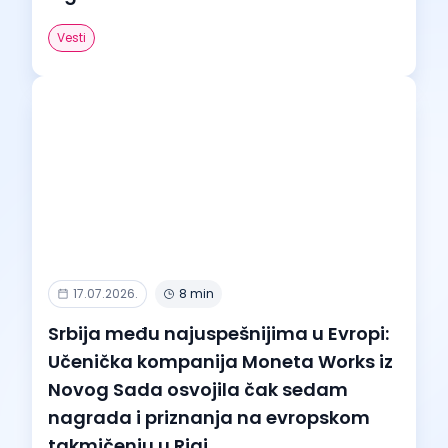
Vesti
17.07.2026.
8 min
Srbija među najuspešnijima u Evropi:
Učenička kompanija Moneta Works iz
Novog Sada osvojila čak sedam
nagrada i priznanja na evropskom
takmičenju u Rigi