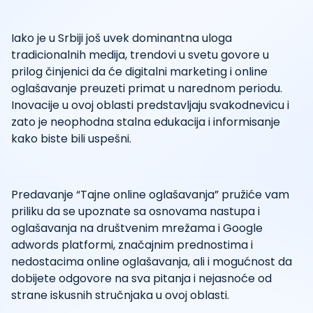
Iako je u Srbiji još uvek dominantna uloga
tradicionalnih medija, trendovi u svetu govore u
prilog činjenici da će digitalni marketing i online
oglašavanje preuzeti primat u narednom periodu.
Inovacije u ovoj oblasti predstavljaju svakodnevicu i
zato je neophodna stalna edukacija i informisanje
kako biste bili uspešni.
Predavanje “Tajne online oglašavanja” pružiće vam
priliku da se upoznate sa osnovama nastupa i
oglašavanja na društvenim mrežama i Google
adwords platformi, značajnim prednostima i
nedostacima online oglašavanja, ali i mogućnost da
dobijete odgovore na sva pitanja i nejasnoće od
strane iskusnih stručnjaka u ovoj oblasti.