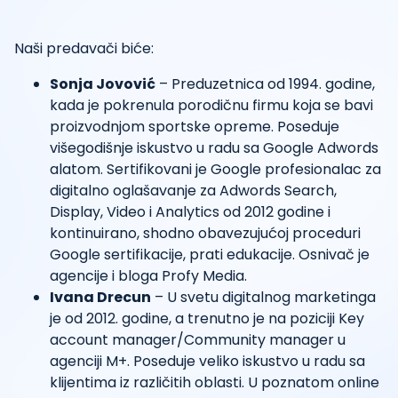
Naši predavači biće:
Sonja Jovović
– Preduzetnica od 1994. godine,
kada je pokrenula porodičnu firmu koja se bavi
proizvodnjom sportske opreme. Poseduje
višegodišnje iskustvo u radu sa Google Adwords
alatom. Sertifikovani je Google profesionalac za
digitalno oglašavanje za Adwords Search,
Display, Video i Analytics od 2012 godine i
kontinuirano, shodno obavezujućoj proceduri
Google sertifikacije, prati edukacije. Osnivač je
agencije i bloga Profy Media.
Ivana Drecun
– U svetu digitalnog marketinga
je od 2012. godine, a trenutno je na poziciji Key
account manager/Community manager u
agenciji M+. Poseduje veliko iskustvo u radu sa
klijentima iz različitih oblasti. U poznatom online