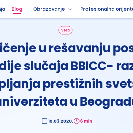
ja
Blog
Obrazovanje
Profesionalna orijent
Vesti
čenje u rešavanju po
dije slučaja BBICC- ra
pljanja prestižnih svet
univerziteta u Beograd
10.03.2020.
6 min