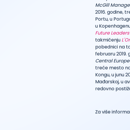
McGill Manage
2016. godine, 
Portu, u Portuga
u Kopenhagenu,
Future Leaders
takmičenju
L'O
pobednici na t
februaru 2019. 
Central Europ
treće mesto na
Kongu, u junu 2
Mađarskoj, u av
redovno postiž
Za više informa