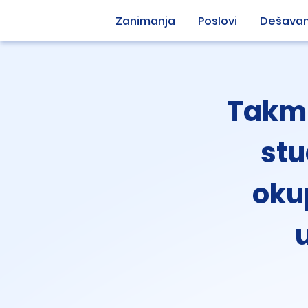
Zanimanja
Poslovi
Dešavan
Takmi
stu
oku