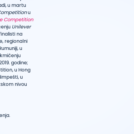
di, u martu
 Competition
u
e Competition
čenju
Unilever
inalisti na
e, regionalni
umuniji, u
akmičenju
019. godine;
ition, u Hong
impešti, u
etskom nivou
nja.