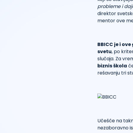
probleme i daj
direktor svetsk
mentor ove met
BBICC je i ov
svetu
, po krit
slučaja. Za vr
biznis škola
će
rešavanju tri st
Učešće na takmi
nezaboravno isk