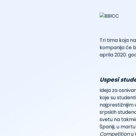
Tri tima koja n
kompanija će b
aprila 2020. god
Uspesi stu
Ideja za osniva
koje su studenti
najprestižnijim
srpskih studen
svetu na takmi
Španiji, u mart
Competition
u 