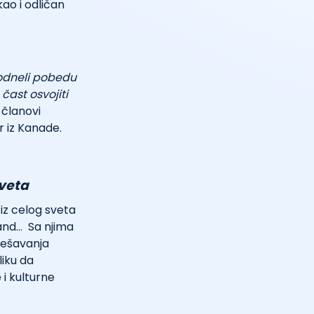
ao i odličan
 odneli pobedu
 čast osvojiti
u članovi
r iz Kanade.
sveta
 iz celog sveta
land… Sa njima
rešavanja
liku da
 i kulturne