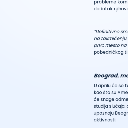
probleme kompa
dodatak njiho
”Definitivno sm
na takmičenju. B
prvo mesto na 
pobedničkog tim
Beograd, me
U aprilu će se t
kao što su Amer
će snage odmeri
studija slučaja
upoznaju Beogra
aktivnosti.