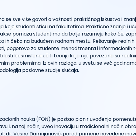
na se sve više govori o važnosti praktičnog iskustva i znan
ja koje studenti stiču na fakultetima. Praktično znanje i u
rakse pomažu studentima da bolje razumeju kako će, zapra
 šta ih čeka na budućem radnom mestu. Rešavanje realnih
sti, pogotovo za studente menadžmenta i informacionih te
 oblasti besmisleno učiti teoriju koja nije povezana sa real
vnim problemima. Iz ovih razloga, u svetu se već godinam
dologija poslovne studije slučaja.
izacionih nauka (FON) je postao pionir uvođenja pomenut
u i, na taj način, uveo inovaciju u tradicionalni način obraz
prof. dr. Vesne Damnjanović, pored primene navedene inov