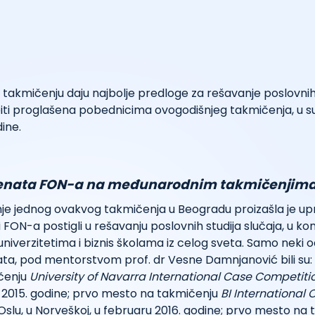
a takmičenju daju najbolje predloge za rešavanje poslovn
iti proglašena pobednicima ovogodišnjeg takmičenja, u su
ine.
denata FON-a na međunarodnim takmičenjim
nje jednog ovakvog takmičenja u Beogradu proizašla je up
 FON-a postigli u rešavanju poslovnih studija slučaja, u kon
 univerzitetima i biznis školama iz celog sveta. Samo neki
ata, pod mentorstvom prof. dr Vesne Damnjanović bili su:
čenju
University of Navarra International Case Competiti
u 2015. godine; prvo mesto na takmičenju
BI International 
Oslu, u Norveškoj, u februaru 2016. godine; prvo mesto na