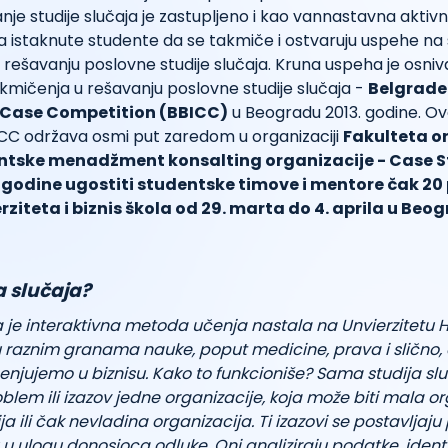
anje studije slučaja je zastupljeno i kao vannastavna aktivn
 za istaknute studente da se takmiče i ostvaruju uspehe na
rešavanju poslovne studije slučaja. Kruna uspeha je osni
mičenja u rešavanju poslovne studije slučaja -
Belgrade
 Case Competition (BBICC)
u Beogradu 2013. godine. Ov
CC održava osmi put zaredom u organizaciji
Fakulteta o
ntske menadžment konsalting organizacije - Case S
e godine ugostiti studentske timove i mentore čak 20 
rziteta i biznis škola od 29. marta do 4. aprila u Beo
a slučaja?
a je interaktivna metoda učenja nastala na Unvierzitetu 
u raznim granama nauke, poput medicine, prava i slično, 
enjujemo u biznisu. Kako to funkcioniše? Sama studija sl
blem ili izazov jedne organizacije, koja može biti mala or
a ili čak nevladina organizacija. Ti izazovi se postavljaj
ju u ulogu donosioca odluke. Oni analiziraju podatke, identi