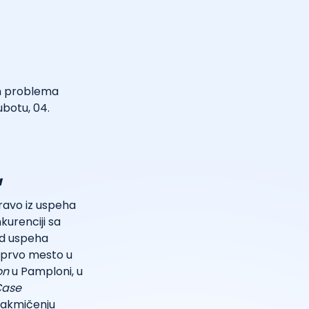
ih problema
botu, 04.
a
ravo iz uspeha
kurenciji sa
 od uspeha
 prvo mesto u
on
u Pamploni, u
Case
 takmičenju