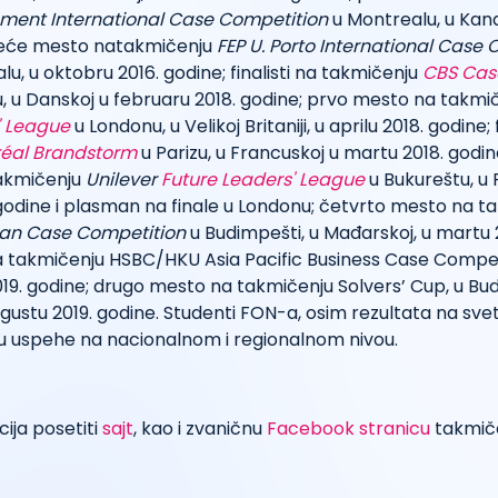
ment International Case Competition
u Montrealu, u Kana
treće mesto natakmičenju
FEP U. Porto International Case
lu, u oktobru 2016. godine; finalisti na takmičenju
CBS Cas
 u Danskoj u februaru 2018. godine; prvo mesto na takmi
' League
u Londonu, u Velikoj Britaniji, u aprilu 2018. godine; f
réal Brandstorm
u Parizu, u Francuskoj u martu 2018. godin
akmičenju
Unilever
Future Leaders' League
u Bukureštu, u R
godine i plasman na finale u Londonu; četvrto mesto na t
ean Case Competition
u Budimpešti, u Mađarskoj, u martu 2
 takmičenju HSBC/HKU Asia Pacific Business Case Compet
019. godine; drugo mesto na takmičenju Solvers’ Cup, u Bud
gustu 2019. godine. Studenti FON-a, osim rezultata na sv
u uspehe na nacionalnom i regionalnom nivou.
cija posetiti
sajt
, kao i zvaničnu
Facebook stranicu
takmiče