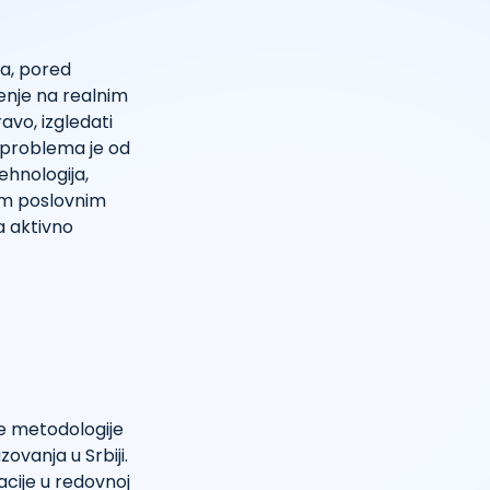
ja, pored
čenje na realnim
vo, izgledati
 problema je od
hnologija,
nim poslovnim
a aktivno
e metodologije
ovanja u Srbiji.
acije u redovnoj