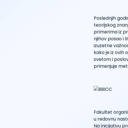
Poslednjih godi
teorijskog znan
primerima iz p
njihov posao i
izuzetne važno
kako je iz ovih
svetom i poslo
primenjuje meto
Fakultet organ
u redovnu nastav
Na inicijativu 