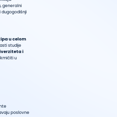
, generalni
i dugogodišnji
tipa u celom
sti studije
verziteta i
kmičiti u
ente
šavaju poslovne