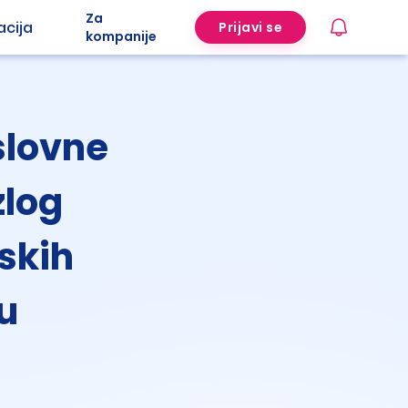
Za
acija
Prijavi se
kompanije
slovne
zlog
skih
u