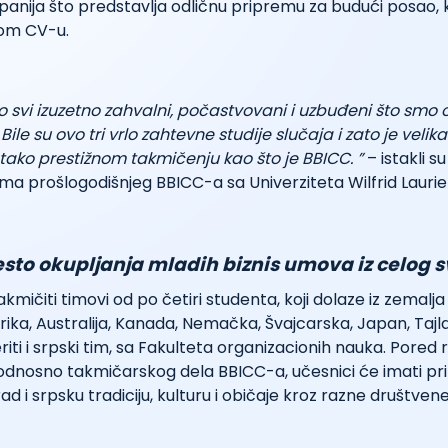
nija što predstavlja odličnu pripremu za budući posao, k
vom CV-u.
o svi izuzetno zahvalni, počastvovani i uzbuđeni što smo
ile su ovo tri vrlo zahtevne studije slučaja i zato je velika
tako prestižnom takmičenju kao što je BBICC. ”
– istakli s
a prošlogodišnjeg BBICC-a sa Univerziteta Wilfrid Laurie
sto okupljanja mladih biznis umova iz celog 
akmičiti timovi od po četiri studenta, koji dolaze iz zemalja
ika, Australija, Kanada, Nemačka, Švajcarska, Japan, Taj
ti i srpski tim, sa Fakulteta organizacionih nauka. Pored 
, odnosno takmičarskog dela BBICC-a, učesnici će imati pri
d i srpsku tradiciju, kulturu i običaje kroz razne društvene