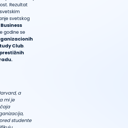
ost. Rezultat
 svetskim
vanje svetskog
 Business
e godine se
rganizacionih
tudy Club
.
prestižnih
gradu.
Harvard, a
a mi je
učaja
ganizacija,
u pred studente
fikuju