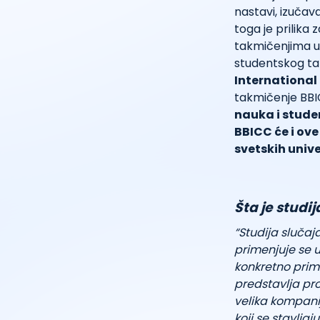
nastavi, izučav
toga je prilika
takmičenjima u 
studentskog tak
International
takmičenje BBI
nauka i stude
BBICC će i ov
svetskih unive
Šta je studij
“Studija slučaj
primenjuje se 
konkretno prim
predstavlja pro
velika kompanij
koji se stavlja