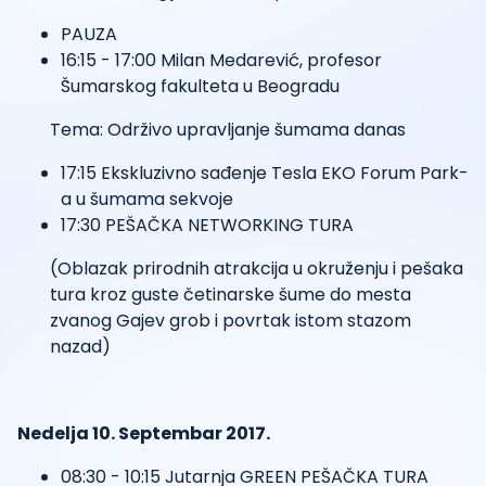
PAUZA
16:15 - 17:00 Milan Medarević, profesor
Šumarskog fakulteta u Beogradu
Tema: Održivo upravljanje šumama danas
17:15 Ekskluzivno sađenje Tesla EKO Forum Park-
a u šumama sekvoje
17:30 PEŠAČKA NETWORKING TURA
(Oblazak prirodnih atrakcija u okruženju i pešaka
tura kroz guste četinarske šume do mesta
zvanog Gajev grob i povrtak istom stazom
nazad)
Nedelja 10. Septembar 2017.
08:30 - 10:15 Jutarnja GREEN PEŠAČKA TURA