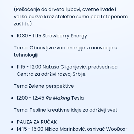
(Pešačenje do drveta ljubavi, cvetne livade i
velike bukve kroz stoletne šume pod I stepenom
zaštite)
10:30 - 11:15 Strawberry Energy
Tema: Obnovljivi izvori energije za inovacije u
tehnologiji
11:15 - 12:00 Nataša Gligorijević, predsednica
Centra za održivi razvoj Srbije,
Tema:Zelene perspektive
12:00 - 12:45
Re Making
Tesla
Tema: Tesline kreativne ideje za održiviji svet
PAUZA ZA RUČAK
14:15 - 15:00 Nikica Marinković, osnivač WooBox-