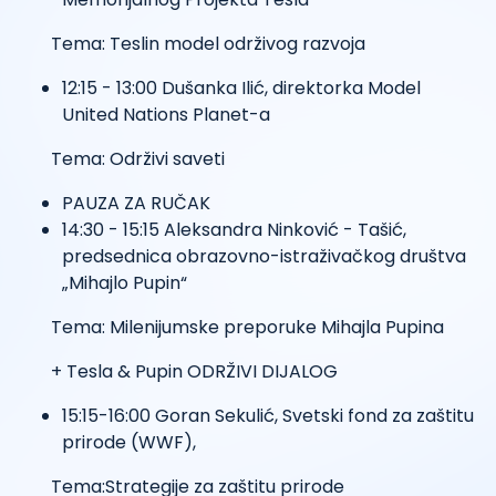
Tema: Teslin model održivog razvoja
12:15 - 13:00 Dušanka Ilić, direktorka Model
United Nations Planet-a
Tema: Održivi saveti
PAUZA ZA RUČAK
14:30 - 15:15 Aleksandra Ninković - Tašić,
predsednica obrazovno-istraživačkog društva
„Mihajlo Pupin“
Tema: Milenijumske preporuke Mihajla Pupina
+ Tesla & Pupin ODRŽIVI DIJALOG
15:15-16:00 Goran Sekulić, Svetski fond za zaštitu
prirode (WWF),
Tema:Strategije za zaštitu prirode