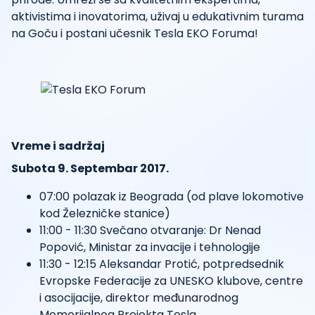
aktivistima i inovatorima, uživaj u edukativnim turama
na Goču i postani učesnik Tesla EKO Foruma!
Vreme i sadržaj
Subota 9. Septembar 2017.
07:00 polazak iz Beograda (od plave lokomotive
kod Železničke stanice)
11:00 - 11:30 Svečano otvaranje: Dr Nenad
Popović, Ministar za invacije i tehnologije
11:30 - 12:15 Aleksandar Protić, potpredsednik
Evropske Federacije za UNESKO klubove, centre
i asocijacije, direktor međunarodnog
Memorijalnog Projekta Tesla