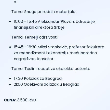
a
Tema: Snaga prirodnih materijala
15:00 - 15:45 Aleksandar Plavšin, Udruženje
finansijskih direktora Srbije
Tema: Temelji održivosti
15:45 - 16:30 Miloš Stanković, profesor fakulteta
za menadžment i ekonomiju, međunarodno
nagrađivani inovator
Tema: Teslin recept za ekološke patente
17:30 Polazak za Beograd
21:00 Očekivani dolazak u Beograd
CENA:
3.500 RSD