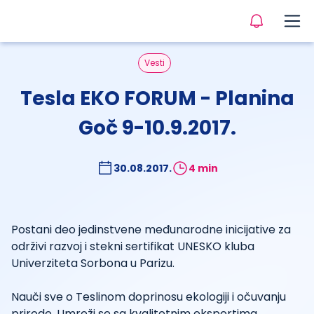
Vesti
Tesla EKO FORUM - Planina
Goč 9-10.9.2017.
30.08.2017.
4 min
Postani deo jedinstvene međunarodne inicijative za
održivi razvoj i stekni sertifikat UNESKO kluba
Univerziteta Sorbona u Parizu.
Nauči sve o Teslinom doprinosu ekologiji i očuvanju
prirode. Umreži se sa kvalitetnim ekspertima,