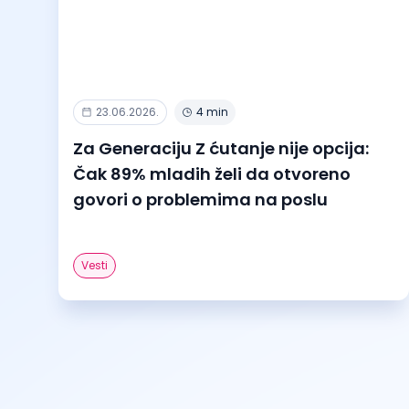
23.06.2026.
4 min
Za Generaciju Z ćutanje nije opcija:
Čak 89% mladih želi da otvoreno
govori o problemima na poslu
Vesti