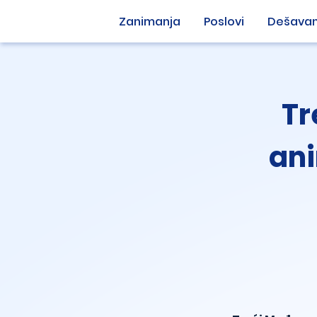
Zanimanja
Poslovi
Dešavan
Tr
ani