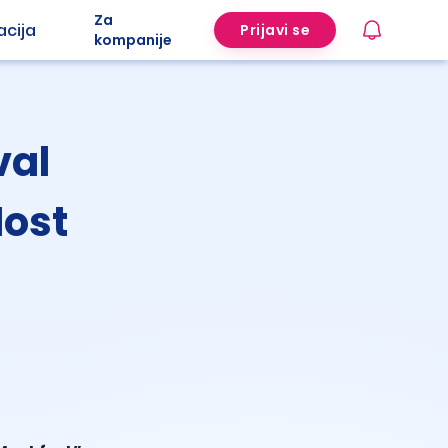
Za
acija
Prijavi se
kompanije
val
Most