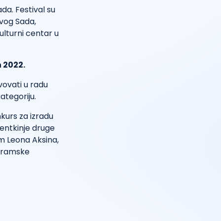
da. Festival su
ovog Sada,
kulturni centar u
 2022.
vovati u radu
ategoriju.
nkurs za izradu
dentkinje druge
om Leona Aksina,
 dramske