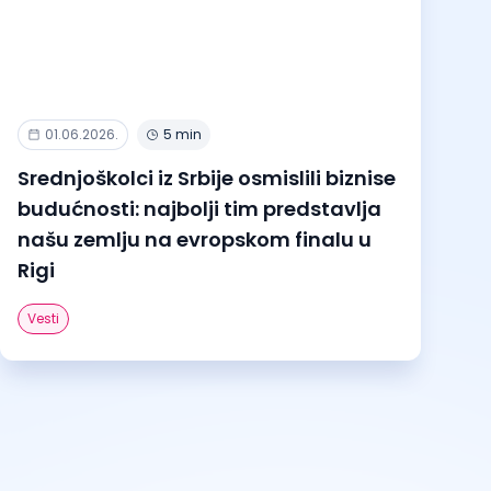
01.06.2026.
5 min
Srednjoškolci iz Srbije osmislili biznise
budućnosti: najbolji tim predstavlja
našu zemlju na evropskom finalu u
Rigi
Vesti