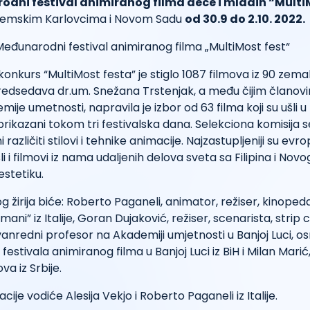
odni festival animiranog filma dece i mladih “Multi
Sremskim Karlovcima i Novom Sadu
od 30.9 do 2.10. 2022.
onkurs “MultiMost festa” je stiglo 1087 filmova iz 90 zemal
predsedava dr.um. Snežana Trstenjak, a među čijim članovi
ije umetnosti, napravila je izbor od 63 filma koji su ušli u
 prikazani tokom tri festivalska dana. Selekciona komisija s
različiti stilovi i tehnike animacije. Najzastupljeniji su evrop
šli i filmovi iz nama udaljenih delova sveta sa Filipina i Novo
estetiku.
g žirija biće: Roberto Paganeli, animator, režiser, kinope
mani” iz Italije, Goran Dujaković, režiser, scenarista, strip 
 vanredni profesor na Akademiji umjetnosti u Banjoj Luci, os
tivala animiranog filma u Banjoj Luci iz BiH i Milan Marić, 
va iz Srbije.
ije vodiće Alesija Vekjo i Roberto Paganeli iz Italije.