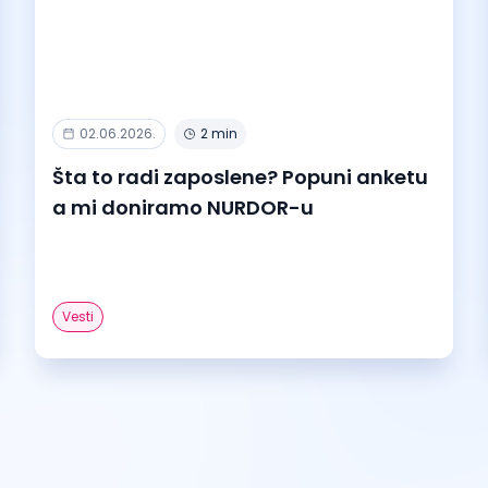
02.06.2026.
2 min
Šta to radi zaposlene? Popuni anketu
a mi doniramo NURDOR-u
Vesti