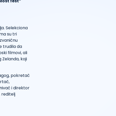
Most fest”
ja. Selekciona
ma su tri
 zvaničnu
e trudila da
ski filmovi, ali
g Zelanda, koji
dagog, pokretač
crtač,
nivač i direktor
reditelj