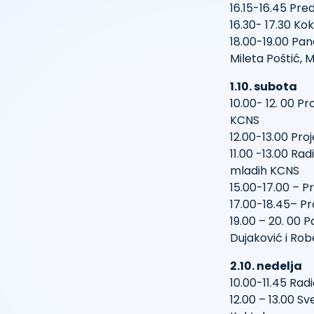
16.15-16.45 Pre
16.30- 17.30 Kok
18.00-19.00 Pan
Mileta Poštić, 
1.10. subota
10.00- 12. 00 Pro
KCNS
12.00-13.00 Proj
11.00 -13.00 Rad
mladih KCNS
15.00-17.00 – Pr
17.00-18.45– Pr
19.00 – 20. 00 
Dujaković i Rob
2.10. nedelja
10.00-11.45 Rad
12.00 – 13.00 S