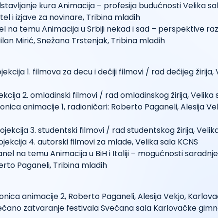
dstavljanje kura Animacija – profesija budućnosti Velika s
tel i izjave za novinare, Tribina mladih
el na temu Animacija u Srbiji nekad i sad – perspektive raz
Milan Mirić, Snežana Trstenjak, Tribina mladih
jekcija 1. filmova za decu i dečiji filmovi / rad dečijeg žirija,
ekcija 2. omladinski filmovi / rad omladinskog žirija, Velika
ionica animacije 1, radioničari: Roberto Paganeli, Alesija Vek
ojekcija 3. studentski filmovi / rad studentskog žirija, Veli
ojekcija 4. autorski filmovi za mlade, Velika sala KCNS
Panel na temu Animacija u BiH i Italiji – mogućnosti saradn
erto Paganeli, Tribina mladih
ionica animacije 2, Roberto Paganeli, Alesija Vekjo, Karlov
večano zatvaranje festivala Svečana sala Karlovačke gimn