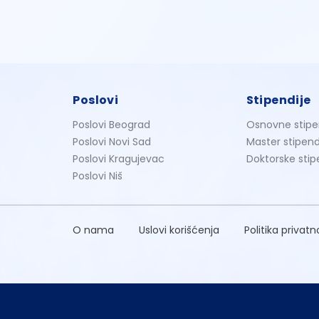
Poslovi
Stipendije
Poslovi Beograd
Osnovne stipe
Poslovi Novi Sad
Master stipend
Poslovi Kragujevac
Doktorske stip
Poslovi Niš
O nama
Uslovi korišćenja
Politika privatn