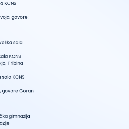
ala KCNS
voja, govore:
 Velika sala
 sala KCNS
jo, Tribina
ka sala KCNS
je, govore Goran
ačka gimnazija
azije