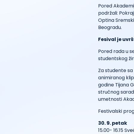
Pored Akademije
podržali: Pokra
Optina Sremski K
Beogradu.
Fesival je uv
Pored rada u se
studentskog žiri
Za studente sa 
animiranog klip
godine Tijana G
stručnog sarad
umetnosti Akad
Festivalski pr
30. 9. petak
15.00- 16.15 Sve