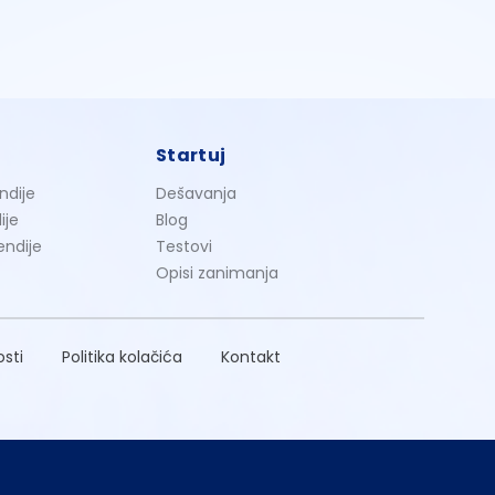
Startuj
ndije
Dešavanja
ije
Blog
endije
Testovi
Opisi zanimanja
osti
Politika kolačića
Kontakt