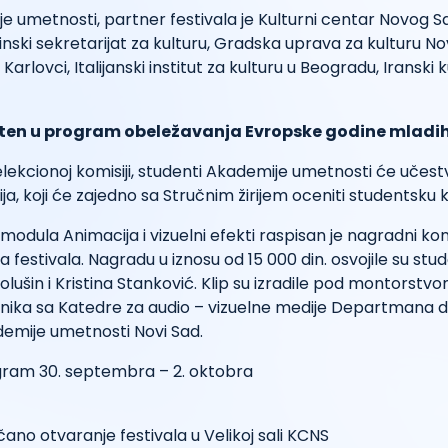
 umetnosti, partner festivala je Kulturni centar Novog Sa
jinski sekretarijat za kulturu, Gradska uprava za kulturu N
arlovci, Italijanski institut za kulturu u Beogradu, Iranski 
ršten u program obeležavanja Evropske godine mladih
lekcionoj komisiji, studenti Akademije umetnosti će učest
ja, koji će zajedno sa Stručnim žirijem oceniti studentsku k
modula Animacija i vizuelni efekti raspisan je nagradni ko
a festivala. Nagradu u iznosu od 15 000 din. osvojile su stu
olušin i Kristina Stanković. Klip su izradile pod montorstv
nika sa Katedre za audio – vizuelne medije Departmana
emije umetnosti Novi Sad.
ogram 30. septembra – 2. oktobra
čano otvaranje festivala u Velikoj sali KCNS