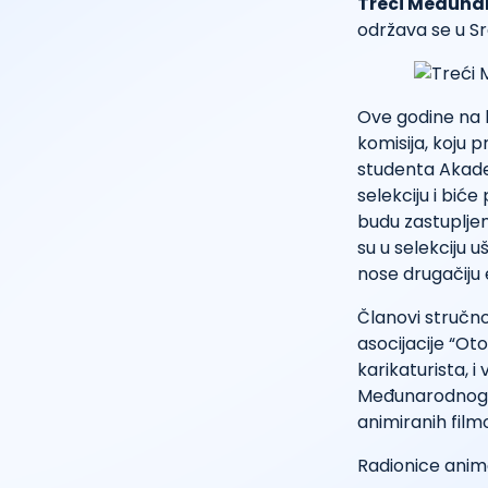
Treći Međunar
održava se u 
Ove godine na k
komisija, koju 
studenta Akadem
selekciju i biće
budu zastupljeni 
su u selekciju u
nose drugačiju 
Članovi stručno
asocijacije “Oto
karikaturista, i
Međunarodnog fes
animiranih filmo
Radionice animac