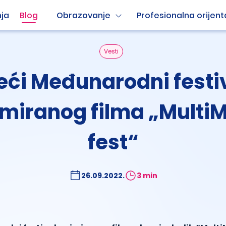
ja
Blog
Obrazovanje
Profesionalna orijent
Vesti
eći Međunarodni festi
miranog filma „Multi
fest“
26.09.2022.
3 min