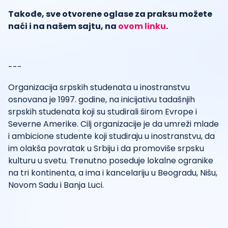
Takođe, sve otvorene oglase za praksu možete
naći i na našem sajtu, na
ovom linku
.
---
Organizacija srpskih studenata u inostranstvu
osnovana je 1997. godine, na inicijativu tadašnjih
srpskih studenata koji su studirali širom Evrope i
Severne Amerike. Cilj organizacije je da umreži mlade
i ambicione studente koji studiraju u inostranstvu, da
im olakša povratak u Srbiju i da promoviše srpsku
kulturu u svetu. Trenutno poseduje lokalne ogranike
na tri kontinenta, a ima i kancelariju u Beogradu, Nišu,
Novom Sadu i Banja Luci.