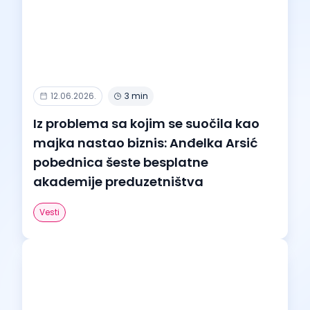
12.06.2026.
3 min
Iz problema sa kojim se suočila kao
majka nastao biznis: Anđelka Arsić
pobednica šeste besplatne
akademije preduzetništva
Vesti