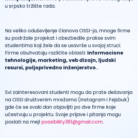
u srpsko tržište rada.
Na veliko oduševljenje članova OSSI-ja, mnoge firme
su podržale projekat i obezbedile prakse svim
studentima koji žele da se usavrše u svojoj struci.
Firme obuhvataju različite oblasti:
informacione
tehnologije, marketing, veb dizajn, ljudski
resursi, poljoprivedno inženjerstvo
…
Svi zainteresovani studenti mogu da prate dešavanja
na OSSI društvenim mrežama (Instagram i Fejsbuk)
gde će se svaki dan objavljiti po dve firme koje
učestvuju u projektu. Svoje prijave i pitanja mogu
poslati na mejl
possibility381@gmail.com
.