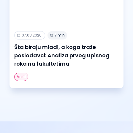
07.08.2026.
7 min
Šta biraju mladi, a koga traže
poslodavci: Analiza prvog upisnog
roka na fakultetima
Vesti