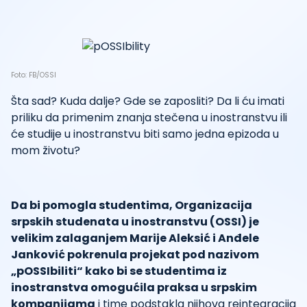
Foto: FB/OSSI
Šta sad? Kuda dalje? Gde se zaposliti? Da li ću imati
priliku da primenim znanja stečena u inostranstvu ili
će studije u inostranstvu biti samo jedna epizoda u
mom životu?
Da bi pomogla studentima, Organizacija
srpskih studenata u inostranstvu (OSSI) je
velikim zalaganjem Marije Aleksić i Anđele
Janković pokrenula projekat pod nazivom
„pOSSIbiliti“ kako bi se studentima iz
inostranstva omogućila praksa u srpskim
kompanijama
i time podstakla njihova reintegracija