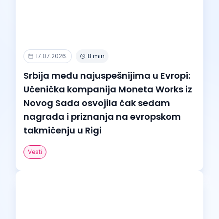
17.07.2026.
8 min
Srbija među najuspešnijima u Evropi:
Učenička kompanija Moneta Works iz
Novog Sada osvojila čak sedam
nagrada i priznanja na evropskom
takmičenju u Rigi
Vesti