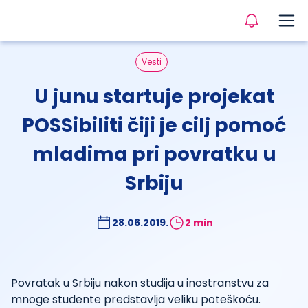
Vesti
U junu startuje projekat
POSSibiliti čiji je cilj pomoć
mladima pri povratku u
Srbiju
28.06.2019.
2 min
Povratak u Srbiju nakon studija u inostranstvu za
mnoge studente predstavlja veliku poteškoću.