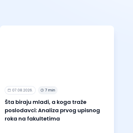
07.08.2026.
7 min
Šta biraju mladi, a koga traže
poslodavci: Analiza prvog upisnog
roka na fakultetima