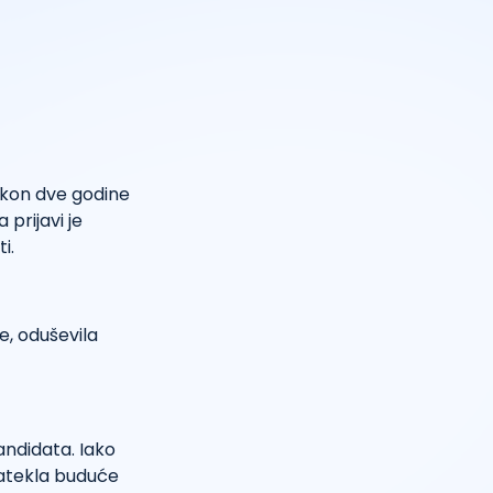
akon dve godine
 prijavi je
i.
e, oduševila
kandidata. Iako
atekla buduće