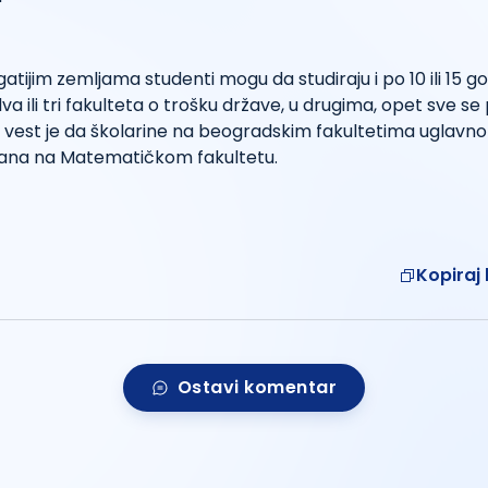
atijim zemljama studenti mogu da studiraju i po 10 ili 15 go
a ili tri fakulteta o trošku države, u drugima, opet sve se
vest je da školarine na beogradskim fakultetima uglavnom
ćana na Matematičkom fakultetu.
Kopiraj 
Ostavi komentar