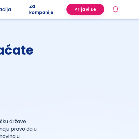
Za
acija
Prijavi se
kompanije
laćate
rošku države
nemaju pravo da u
 novina u