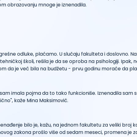
om obrazovanju mnoge je iznenadila.
rešne odluke, plaćamo. U slučaju fakulteta i doslovno. N
tehničkoj školi, rešila je da se oproba na psihologiji. Ipak, na
om da je već bila na budžetu - prvu godinu moraće da plat
isam imala pojma da to tako funkcioniše. Iznenadila sam s
ično", kaže Mina Maksimović.
enađenje bilo je, kažu, na jednom fakultetu za veliki broj 
novog zakona prošlo više od sedam meseci, promena je z