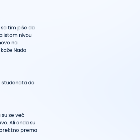
 sa tim piše da
na istom nivou
novo na
, kaže Nada
ju studenata da
a su se već
avo. Ali onda su
e korektno prema