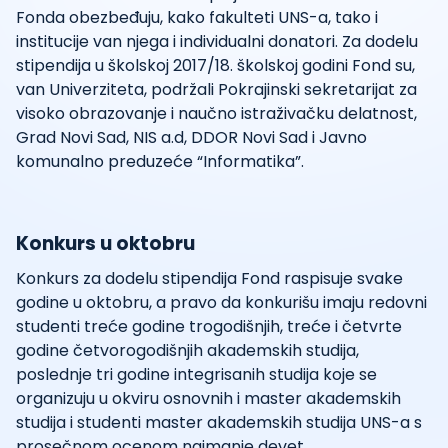
Fonda obezbeđuju, kako fakulteti UNS-a, tako i
institucije van njega i individualni donatori. Za dodelu
stipendija u školskoj 2017/18. školskoj godini Fond su,
van Univerziteta, podržali Pokrajinski sekretarijat za
visoko obrazovanje i naučno istraživačku delatnost,
Grad Novi Sad, NIS a.d, DDOR Novi Sad i Javno
komunalno preduzeće “Informatika”.
Konkurs u oktobru
Konkurs za dodelu stipendija Fond raspisuje svake
godine u oktobru, a pravo da konkurišu imaju redovni
studenti treće godine trogodišnjih, treće i četvrte
godine četvorogodišnjih akademskih studija,
poslednje tri godine integrisanih studija koje se
organizuju u okviru osnovnih i master akademskih
studija i studenti master akademskih studija UNS-a s
prosečnom ocenom najmanje devet.