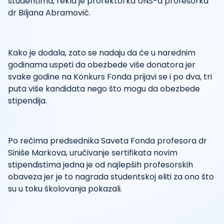
studentima, rekla je prorektorka UNS-a profesorka
dr Biljana Abramović.
Kako je dodala, zato se nadaju da će u narednim
godinama uspeti da obezbede više donatora jer
svake godine na Konkurs Fonda prijavi se i po dva, tri
puta više kandidata nego što mogu da obezbede
stipendija.
Po rečima predsednika Saveta Fonda profesora dr
Siniše Markova, uručivanje sertifikata novim
stipendistima jedna je od najlepših profesorskih
obaveza jer je to nagrada studentskoj eliti za ono što
su u toku školovanja pokazali.