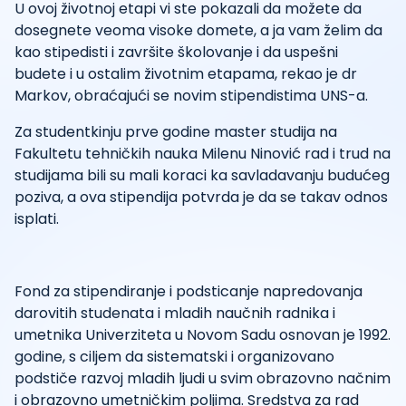
U ovoj životnoj etapi vi ste pokazali da možete da
dosegnete veoma visoke domete, a ja vam želim da
kao stipedisti i završite školovanje i da uspešni
budete i u ostalim životnim etapama, rekao je dr
Markov, obraćajući se novim stipendistima UNS-a.
Za studentkinju prve godine master studija na
Fakultetu tehničkih nauka Milenu Ninović rad i trud na
studijama bili su mali koraci ka savladavanju budućeg
poziva, a ova stipendija potvrda je da se takav odnos
isplati.
Fond za stipendiranje i podsticanje napredovanja
darovitih studenata i mladih naučnih radnika i
umetnika Univerziteta u Novom Sadu osnovan je 1992.
godine, s ciljem da sistematski i organizovano
podstiče razvoj mladih ljudi u svim obrazovno načnim
i obrazovno umetničkim poljima. Sredstva za rad