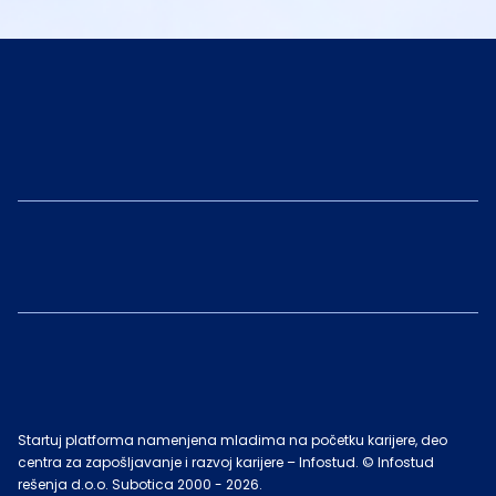
Startuj platforma namenjena mladima na početku karijere, deo
centra za zapošljavanje i razvoj karijere – Infostud. © Infostud
rešenja d.o.o. Subotica 2000 -
2026
.