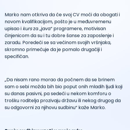
Marko nam otkriva da će svoj CV moći da obogati i
novom kvalifikacijom, pošto je u međuvremenu
upisao i
kurs
za „java“ programere, motivisan
činjenicom da su i tu dobre šanse za zaposlenje i
zaradu. Poredeći se sa većinom svojih vršnjaka,
skromno primećuje da je pomalo drugačiji i
specifičan.
„Da nisam rano morao da počnem da se brinem
sam o sebi možda bih bio poput onih mladih ljudi koji
su danas pasivni, pa sedeći u nekom komforu o
trošku roditelja prozivaju državu ili nekog drugog da
su odgovorni za njihovu sudbinu“ kaže Marko.