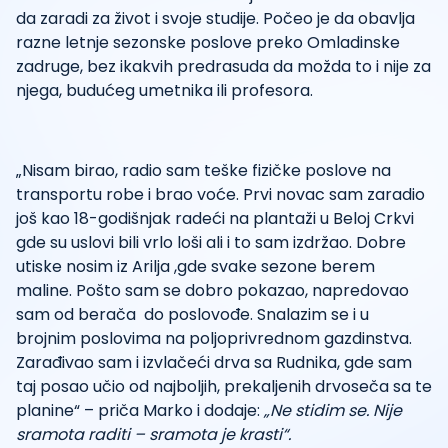
da zaradi za život i svoje studije. Počeo je da obavlja
razne letnje sezonske poslove preko Omladinske
zadruge, bez ikakvih predrasuda da možda to i nije za
njega, budućeg umetnika ili profesora.
„Nisam birao, radio sam teške fizičke poslove na
transportu robe i brao voće. Prvi novac sam zaradio
još kao 18-godišnjak radeći na plantaži u Beloj Crkvi
gde su uslovi bili vrlo loši ali i to sam izdržao. Dobre
utiske nosim iz Arilja ,gde svake sezone berem
maline. Pošto sam se dobro pokazao, napredovao
sam od berača do poslovođe. Snalazim se i u
brojnim poslovima na poljoprivrednom gazdinstva.
Zarađivao sam i izvlačeći drva sa Rudnika, gde sam
taj posao učio od najboljih, prekaljenih drvoseča sa te
planine“ – priča Marko i dodaje:
„Ne stidim se. Nije
sramota raditi – sramota je krasti“.