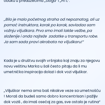
obuku u preduzećima „Sloga“ i „HTL”.
„Bilo je malo početnog straha od nepoznatog, ali uz
pomoć instruktora, korak po korak, savladao sam
vožnju viljuškara. Prvo smo imali lakše vežbe, pa
složenije i onda najteže zadatke u transportu robe.
Ja sam sada pravi akrobata na viljuškaru!“
Kada je u društvu svojih vršnjaka koji znaju za njegovu
novu veštinu Marka u šali često pitaju da li mu
umetnička inspiracija dolazi i dok vozi viljuškar.
„Viljuškar nema ama baš nikakve veze sa umetnošću
! Moraš da budeš samo dobro koncentrisan i pažljiv
dok voziš , da imaš osećaj za gas, sve ostalo je rutina“