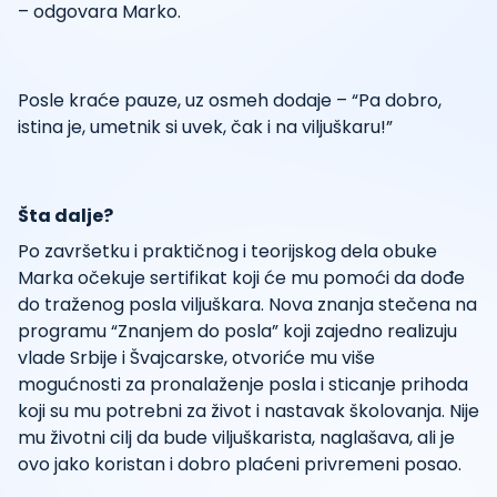
– odgovara Marko.
Posle kraće pauze, uz osmeh dodaje – “Pa dobro,
istina je, umetnik si uvek, čak i na viljuškaru!”
Šta dalje?
Po završetku i praktičnog i teorijskog dela obuke
Marka očekuje sertifikat koji će mu pomoći da dođe
do traženog posla viljuškara. Nova znanja stečena na
programu “Znanjem do posla” koji zajedno realizuju
vlade Srbije i Švajcarske, otvoriće mu više
mogućnosti za pronalaženje posla i sticanje prihoda
koji su mu potrebni za život i nastavak školovanja. Nije
mu životni cilj da bude viljuškarista, naglašava, ali je
ovo jako koristan i dobro plaćeni privremeni posao.