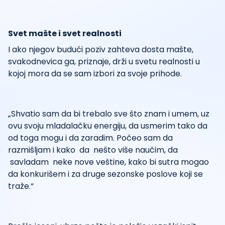
Svet mašte i svet realnosti
I ako njegov budući poziv zahteva dosta mašte,
svakodnevica ga, priznaje, drži u svetu realnosti u
kojoj mora da se sam izbori za svoje prihode.
„Shvatio sam da bi trebalo sve što znam i umem, uz
ovu svoju mladalačku energiju, da usmerim tako da
od toga mogu i da zaradim. Počeo sam da
razmišljam i kako da nešto više naučim, da
savladam neke nove veštine, kako bi sutra mogao
da konkurišem i za druge sezonske poslove koji se
traže.“