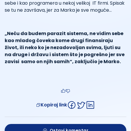
sebe i kao programera u nekoj velikoj IT firmi. Spisak
se tu ne završava, jer za Marka je sve moguće…
„Neću da budem parazit sistema, ne vidim sebe
kao mladog čoveka kome drugi finansiraju
život, ili neko ko je nezadovoljan svima, ljuti su
na druge i državu i sistem što je pogrešno jer sve
zavisi samo on njih samih“, zaključio je Marko.
Kopiraj link
Ostavi komentar