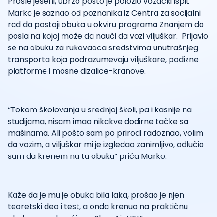
Prošle jeseni, ubrzo pošto je položio vozački ispit
Marko je saznao od poznanika iz Centra za socijalni
rad da postoji obuka u okviru programa Znanjem do
posla na kojoj može da nauči da vozi viljuškar. Prijavio
se na obuku za rukovaoca sredstvima unutrašnjeg
transporta koja podrazumevaju viljuškare, podizne
platforme i mosne dizalice-kranove.
“Tokom školovanja u srednjoj školi, pa i kasnije na
studijama, nisam imao nikakve dodirne tačke sa
mašinama. Ali pošto sam po prirodi radoznao, volim
da vozim, a viljuškar mi je izgledao zanimljivo, odlučio
sam da krenem na tu obuku” priča Marko.
Kaže da je mu je obuka bila laka, prošao je njen
teoretski deo i test, a onda krenuo na praktičnu