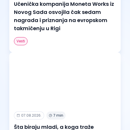
Učenička kompanija Moneta Works iz
Novog Sada osvojila čak sedam
nagrada i priznanja na evropskom
takmičenju u Rigi
Vesti
07.08.2026.
7 min
Šta biraju mladi, a koga traže