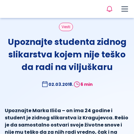
Vesti
Upoznajte studenta zidnog
slikarstva kojem nije teško
da radi na viljuškaru
02.03.2018.
6 min
Upoznajte Marka Ilića – on ima 24 godine i
student je zidnog slikarstva iz Kragujevca. Rešio
je da samostalno ostvari svoje životne snove i
nije mu teško da za njih radi vredno, čak i na