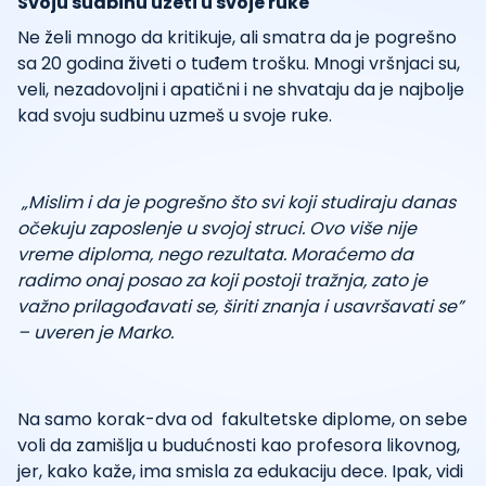
Svoju sudbinu uzeti u svoje ruke
Ne želi mnogo da kritikuje, ali smatra da je pogrešno
sa 20 godina živeti o tuđem trošku. Mnogi vršnjaci su,
veli, nezadovoljni i apatični i ne shvataju da je najbolje
kad svoju sudbinu uzmeš u svoje ruke.
„Mislim i da je pogrešno što svi koji studiraju danas
očekuju zaposlenje u svojoj struci. Ovo više nije
vreme diploma, nego rezultata. Moraćemo da
radimo onaj posao za koji postoji tražnja, zato je
važno prilagođavati se, širiti znanja i usavršavati se”
– uveren je Marko.
Na samo korak-dva od fakultetske diplome, on sebe
voli da zamišlja u budućnosti kao profesora likovnog,
jer, kako kaže, ima smisla za edukaciju dece. Ipak, vidi