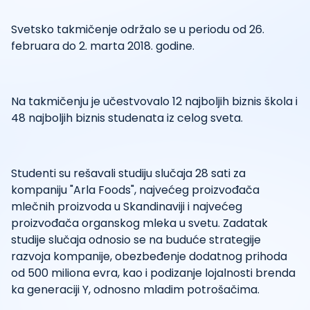
Svetsko takmičenje održalo se u periodu od 26.
februara do 2. marta 2018. godine.
Na takmičenju je učestvovalo 12 najboljih biznis škola i
48 najboljih biznis studenata iz celog sveta.
Studenti su rešavali studiju slučaja 28 sati za
kompaniju "Arla Foods", najvećeg proizvođača
mlečnih proizvoda u Skandinaviji i najvećeg
proizvođača organskog mleka u svetu. Zadatak
studije slučaja odnosio se na buduće strategije
razvoja kompanije, obezbeđenje dodatnog prihoda
od 500 miliona evra, kao i podizanje lojalnosti brenda
ka generaciji Y, odnosno mladim potrošačima.