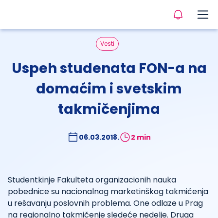
Vesti
Uspeh studenata FON-a na
domaćim i svetskim
takmičenjima
06.03.2018.
2 min
Studentkinje Fakulteta organizacionih nauka
pobednice su nacionalnog marketinškog takmičenja
u rešavanju poslovnih problema. One odlaze u Prag
na regionalno takmičenje sledeće nedelje. Druga