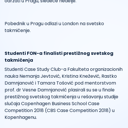
održati u Pragu, sledeće nedelje.
Pobednik u Pragu odlazi u London na svetsko
takmičenje.
Studenti FON-a finalisti prestižnog svetskog
takmičenja
Studenti Case Study Club-a Fakulteta organizacionih
nauka Nemanja Jevtović, Kristina Knežević, Rastko
Damnjanović i Tamara Tošović pod mentorstvom
prof. dr Vesne Damnjanović plasirali su se u finale
prestižnog svetskog takmičenja u rešavanju studije
slučaja Copenhagen Business School Case
Competition 2018 (CBS Case Competition 2018) u
Kopenhagenu.