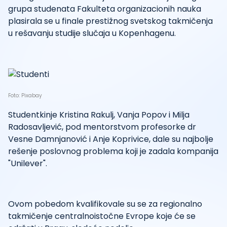
grupa studenata Fakulteta organizacionih nauka
plasirala se u finale prestižnog svetskog takmičenja
u rešavanju studije slučaja u Kopenhagenu.
Foto: Pixabay
Studentkinje Kristina Rakulj, Vanja Popov i Milja
Radosavljević, pod mentorstvom profesorke dr
Vesne Damnjanović i Anje Koprivice, dale su najbolje
rešenje poslovnog problema koji je zadala kompanija
"Unilever".
Ovom pobedom kvalifikovale su se za regionalno
takmičenje centralnoistočne Evrope koje će se