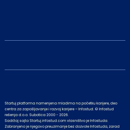
Startuj platforma namenjena mladima na početku karijere, deo
centra za zapošljavanje i razvoj karijere – Infostud. © Infostud
rešenja d.o.o. Subotica 2000 -
2026
.
Sadržaj sajta Startuj.infostud.com vlasništvo je Infostuda.
Zabranjeno je njegovo preuzimanje bez dozvole Infostuda, zarad