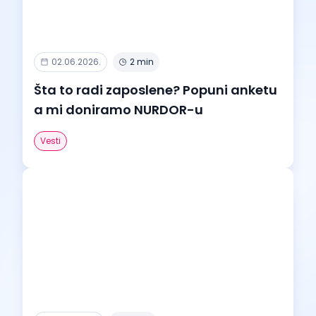
02.06.2026.
2 min
Šta to radi zaposlene? Popuni anketu
a mi doniramo NURDOR-u
Vesti