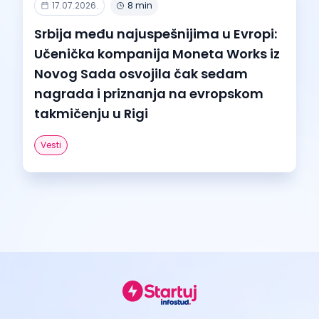
17.07.2026.
8 min
Srbija među najuspešnijima u Evropi:
Učenička kompanija Moneta Works iz
Novog Sada osvojila čak sedam
nagrada i priznanja na evropskom
takmičenju u Rigi
Vesti