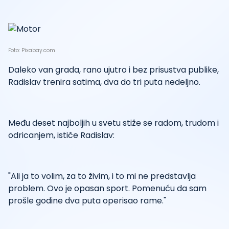
Foto: Pixabay.com
Daleko van grada, rano ujutro i bez prisustva publike,
Radislav trenira satima, dva do tri puta nedeljno.
Među deset najboljih u svetu stiže se radom, trudom i
odricanjem, ističe Radislav:
"Ali ja to volim, za to živim, i to mi ne predstavlja
problem. Ovo je opasan sport. Pomenuću da sam
prošle godine dva puta operisao rame."