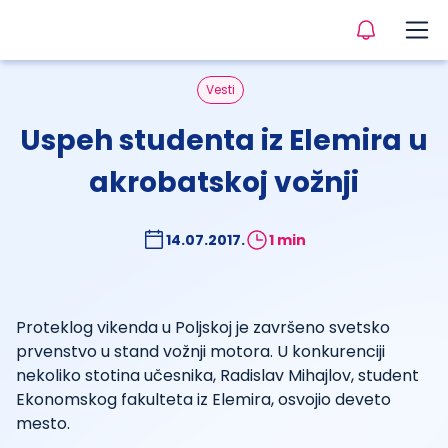
Vesti
Uspeh studenta iz Elemira u
akrobatskoj vožnji
14.07.2017.
1 min
Proteklog vikenda u Poljskoj je završeno svetsko
prvenstvo u stand vožnji motora. U konkurenciji
nekoliko stotina učesnika, Radislav Mihajlov, student
Ekonomskog fakulteta iz Elemira, osvojio deveto
mesto.