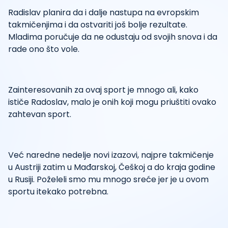
Radislav planira da i dalje nastupa na evropskim
takmičenjima i da ostvariti još bolje rezultate.
Mladima poručuje da ne odustaju od svojih snova i da
rade ono što vole.
Zainteresovanih za ovaj sport je mnogo ali, kako
ističe Radoslav, malo je onih koji mogu priuštiti ovako
zahtevan sport.
Već naredne nedelje novi izazovi, najpre takmičenje
u Austriji zatim u Mađarskoj, Češkoj a do kraja godine
u Rusiji. Poželeli smo mu mnogo sreće jer je u ovom
sportu itekako potrebna.