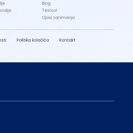
ije
Blog
endije
Testovi
Opisi zanimanja
osti
Politika kolačića
Kontakt