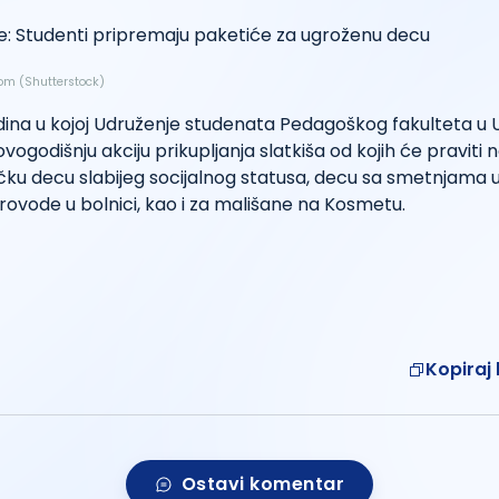
.com (Shutterstock)
ina u kojoj Udruženje studenata Pedagoškog fakulteta u U
ogodišnju akciju prikupljanja slatkiša od kojih će praviti 
čku decu slabijeg socijalnog statusa, decu sa smetnjama u
rovode u bolnici, kao i za mališane na Kosmetu.
Kopiraj 
Ostavi komentar