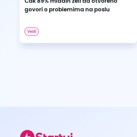
Čak 89% mladih želi da otvoreno
govori o problemima na poslu
Vesti