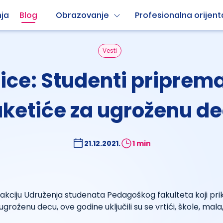
ja
Blog
Obrazovanje
Profesionalna orijent
Vesti
ice: Studenti priprem
ketiće za ugroženu d
21.12.2021.
1 min
kciju Udruženja studenata Pedagoškog fakulteta koji priku
groženu decu, ove godine uključili su se vrtići, škole, mala,