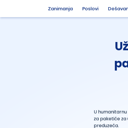
Zanimanja
Poslovi
Dešavan
Už
pa
U humanitarnu a
za paketiće za u
preduzeća.