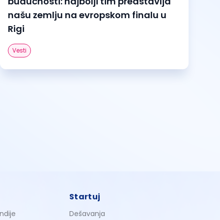
budućnosti: najbolji tim predstavlja
našu zemlju na evropskom finalu u
Rigi
Vesti
Startuj
ndije
Dešavanja