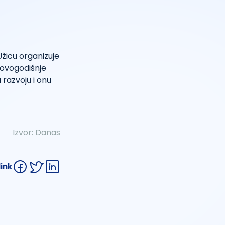
žicu organizuje
novogodišnje
 razvoju i onu
Izvor:
Danas
link