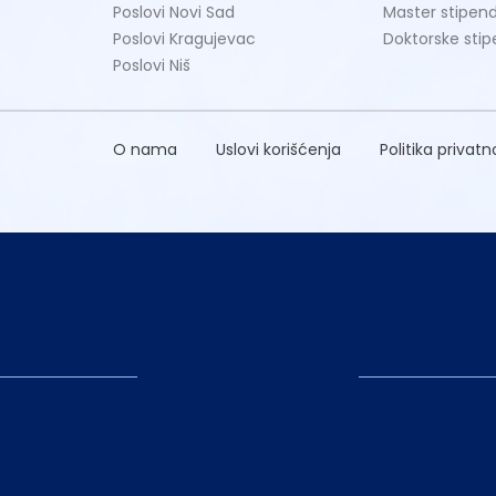
Poslovi Novi Sad
Master stipend
Poslovi Kragujevac
Doktorske stip
Poslovi Niš
O nama
Uslovi korišćenja
Politika privatn