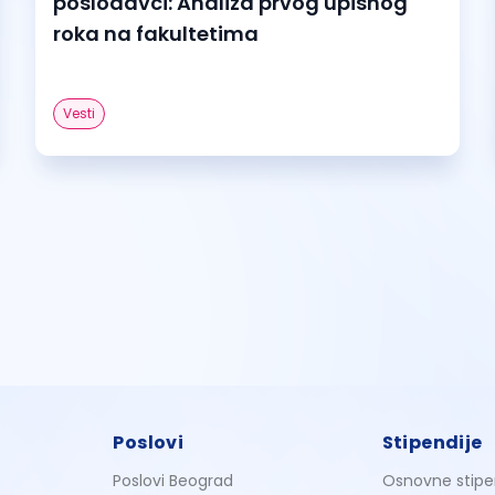
poslodavci: Analiza prvog upisnog
roka na fakultetima
Vesti
Poslovi
Stipendije
Poslovi Beograd
Osnovne stipe