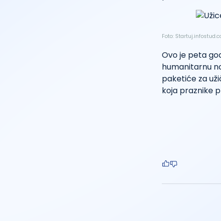
Foto: Startuj.infostud
Ovo je peta god
humanitarnu nov
paketiće za uži
koja praznike p