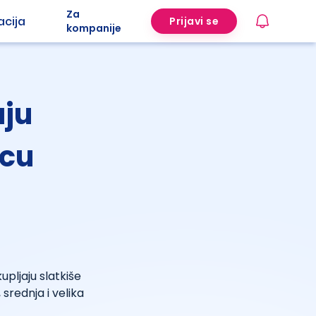
Za
acija
Prijavi se
kompanije
aju
ecu
pljaju slatkiše
 srednja i velika