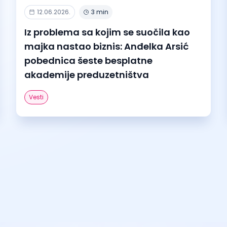
12.06.2026.
3 min
Iz problema sa kojim se suočila kao
majka nastao biznis: Anđelka Arsić
pobednica šeste besplatne
akademije preduzetništva
Vesti