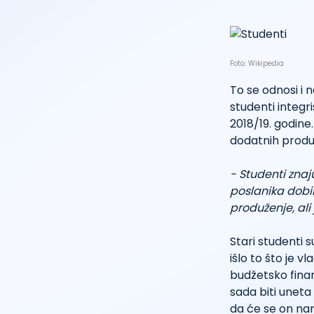
Foto: Wikipedia
To se odnosi i n
studenti integr
2018/19. godine
dodatnih produ
- Studenti znaj
poslanika dobi
produženje, ali 
Stari studenti 
išlo to što je 
budžetsko fina
sada biti uneta
da će se on na