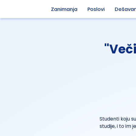
Zanimanja
Poslovi
Dešavan
"Več
Studenti koju s
studije, i to im