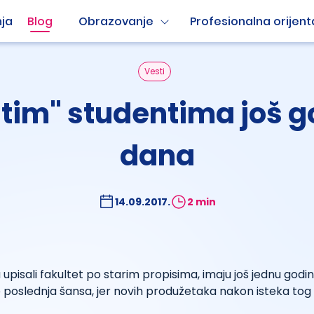
ja
Blog
Obrazovanje
Profesionalna orijent
Vesti
itim" studentima još g
dana
14.09.2017.
2 min
u upisali fakultet po starim propisima, imaju još jednu god
 je poslednja šansa, jer novih produžetaka nakon isteka tog 