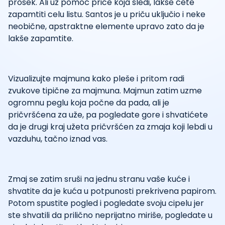
prosek. Ali uz pomoć priče koja sledi, lakše ćete
zapamtiti celu listu. Santos je u priču uključio i neke
neobične, apstraktne elemente upravo zato da je
lakše zapamtite.
Vizualizujte majmuna kako pleše i pritom radi
zvukove tipične za majmuna. Majmun zatim uzme
ogromnu peglu koja počne da pada, ali je
pričvršćena za uže, pa pogledate gore i shvatićete
da je drugi kraj užeta pričvršćen za zmaja koji lebdi u
vazduhu, tačno iznad vas.
Zmaj se zatim sruši na jednu stranu vaše kuće i
shvatite da je kuća u potpunosti prekrivena papirom.
Potom spustite pogled i pogledate svoju cipelu jer
ste shvatili da prilično neprijatno miriše, pogledate u