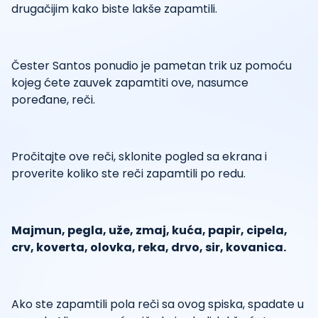
drugačijim kako biste lakše zapamtili.
Čester Santos ponudio je pametan trik uz pomoću
kojeg ćete zauvek zapamtiti ove, nasumce
poređane, reči.
Pročitajte ove reči, sklonite pogled sa ekrana i
proverite koliko ste reči zapamtili po redu.
Majmun, pegla, uže, zmaj, kuća, papir, cipela,
crv, koverta, olovka, reka, drvo, sir, kovanica.
Ako ste zapamtili pola reči sa ovog spiska, spadate u