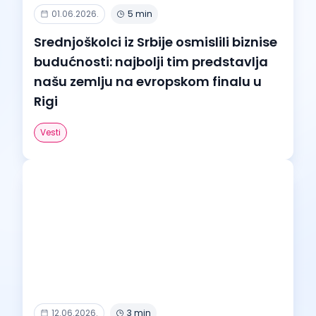
01.06.2026.
5 min
Srednjoškolci iz Srbije osmislili biznise
budućnosti: najbolji tim predstavlja
našu zemlju na evropskom finalu u
Rigi
Vesti
12.06.2026.
3 min