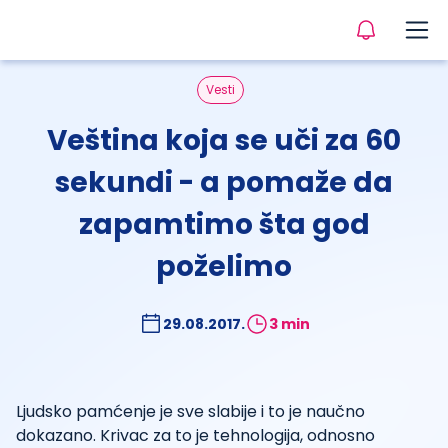
Vesti
Veština koja se uči za 60
sekundi - a pomaže da
zapamtimo šta god
poželimo
29.08.2017.
3 min
Ljudsko pamćenje je sve slabije i to je naučno
dokazano. Krivac za to je tehnologija, odnosno