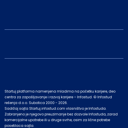
Startuj platforma namenjena mladima na početku karijere, deo
centra za zapošljavanje i razvoj karijere – Infostud. © Infostud
rešenja d.o.o. Subotica 2000 -
2026
.
Sadržaj sajta Startuj.infostud.com vlasništvo je Infostuda.
Zabranjeno je njegovo preuzimanje bez dozvole Infostuda, zarad
komercijalne upotrebe ili u druge svrhe, osim za lične potrebe
posetilaca sajta.