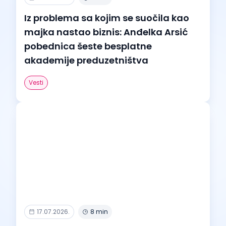
Iz problema sa kojim se suočila kao
majka nastao biznis: Anđelka Arsić
pobednica šeste besplatne
akademije preduzetništva
Vesti
17.07.2026.
8 min