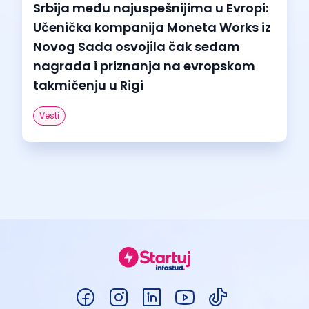
Srbija među najuspešnijima u Evropi:
Učenička kompanija Moneta Works iz
Novog Sada osvojila čak sedam
nagrada i priznanja na evropskom
takmičenju u Rigi
Vesti