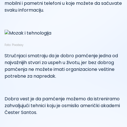
mobilni i pametni telefoni u koje možete da sačuvate
svaku informaciju.
Foto: Pixabay
Stručnjaci smatraju da je dobro pamćenje jedna od
najvažnijih stvari za uspeh u životu, jer bez dobrog
pamćenja ne možete imati organizacione veštine
potrebne za napredak.
Dobra vest je da pamćenje možemo da istreniramo
zahvaljujući tehnici koju je osmislio američki akademi
Čester Santos.