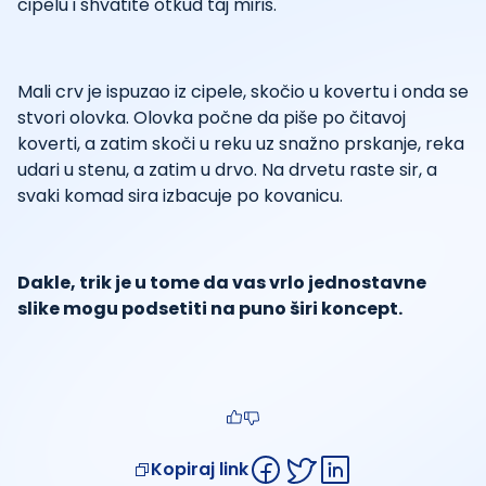
cipelu i shvatite otkud taj miris.
Mali crv je ispuzao iz cipele, skočio u kovertu i onda se
stvori olovka. Olovka počne da piše po čitavoj
koverti, a zatim skoči u reku uz snažno prskanje, reka
udari u stenu, a zatim u drvo. Na drvetu raste sir, a
svaki komad sira izbacuje po kovanicu.
Dakle, trik je u tome da vas vrlo jednostavne
slike mogu podsetiti na puno širi koncept.
Kopiraj link