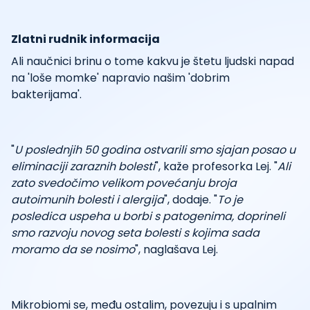
Zlatni rudnik informacija
Ali naučnici brinu o tome kakvu je štetu ljudski napad
na 'loše momke' napravio našim 'dobrim
bakterijama'.
"
U poslednjih 50 godina ostvarili smo sjajan posao u
eliminaciji zaraznih bolesti
", kaže profesorka Lej. "
Ali
zato svedočimo velikom povećanju broja
autoimunih bolesti i alergija
", dodaje. "
To je
posledica uspeha u borbi s patogenima, doprineli
smo razvoju novog seta bolesti s kojima sada
moramo da se nosimo
", naglašava Lej.
Mikrobiomi se, među ostalim, povezuju i s upalnim