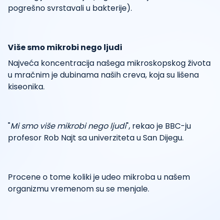
pogrešno svrstavali u bakterije).
Više smo mikrobi nego ljudi
Najveća koncentracija našega mikroskopskog života
u mračnim je dubinama naših creva, koja su lišena
kiseonika.
"
Mi smo više mikrobi nego ljudi
", rekao je BBC-ju
profesor Rob Najt sa univerziteta u San Dijegu.
Procene o tome koliki je udeo mikroba u našem
organizmu vremenom su se menjale.