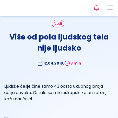
Vesti
Više od pola ljudskog tela
nije ljudsko
12.04.2018.
3 min
Ljudske ćelije čine samo 43 odsto ukupnog broja
ćelija čoveka. Ostalo su mikroskopski kolonizatori,
kažu naučnici.