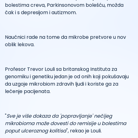
bolestima creva, Parkinsonovom bolešću, možda
čak i s depresijom i autizmom.
Naučnici rade na tome da mikrobe pretvore u nov
oblik lekova.
Profesor Trevor Louli sa britanskog Instituta za
genomiku i genetiku jedan je od onih koji pokušavaju
da uzgoje mikrobiom zdravih ljudi i koriste ga za
lečenje pacijenata.
"
Sve je više dokaza da 'popravljanje' nečijeg
mikrobioma može dovesti do remisije u bolestima
poput ulceroznog kolitisa
", rekao je Louli.