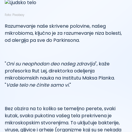
Foto: Pixabay
Razumevanje naše skrivene polovine, našeg
mikrobioma, ključno je za razumevanje niza bolesti,
od alergija pa sve do Parkinsona.
"
Oni su neophodan deo našeg zdravlja
", kaže
profesorka Rut Lej, direktorka odeljenja
mikrobiomskih nauka na Institutu Maksa Planka.
"
Vaše telo ne činite samo vi.
"
Bez obzira na to koliko se temeljno perete, svaki
kutak, svaka pukotina vašeg tela prekrivena je
mikroskopskim stvorenjima. To uključuje bakterije,
viruse, gljivice i arheje (organizme koji su se nekada