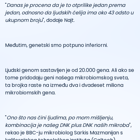
"
Danas je procena da je to otprilike jedan prema
jedan, odnosno da ljudskih ćelija ima oko 43 odsto u
ukupnom broju
", dodaje Najt.
Međutim, genetski smo potpuno inferiorni.
Ljudski genom sastavljen je od 20.000 gena. Ali ako se
tome pridodaju geni našega mikrobiomskog sveta,
ta brojka raste na između dva i dvadeset miliona
mikrobiomskih gena.
"
Ono što nas čini ljudima, po mom mišljenju,
kombinacija je našeg DNK plus DNK naših mikroba
",
rekao je BBC-ju mikrobiolog Sarkis Mazmanijan s