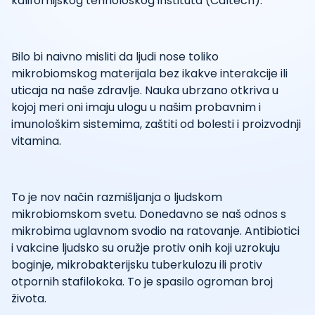
kalifornijskog tehnološkog instituta (Caltech).
Bilo bi naivno misliti da ljudi nose toliko
mikrobiomskog materijala bez ikakve interakcije ili
uticaja na naše zdravlje. Nauka ubrzano otkriva u
kojoj meri oni imaju ulogu u našim probavnim i
imunološkim sistemima, zaštiti od bolesti i proizvodnji
vitamina.
To je nov način razmišljanja o ljudskom
mikrobiomskom svetu. Donedavno se naš odnos s
mikrobima uglavnom svodio na ratovanje. Antibiotici
i vakcine ljudsko su oružje protiv onih koji uzrokuju
boginje, mikrobakterijsku tuberkulozu ili protiv
otpornih stafilokoka. To je spasilo ogroman broj
života.