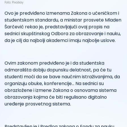
Foto: Pixabay
Ovo je predviđeno izmenama Zakona o učeničkom i
studentskom standardu, a ministar prosvete Mladen
Šarčević rekao je, predstavljajući ovaj propis na
sednici skupštinskog Odbora za obrazovanje i nauku,
da je cilj da najbolji akademci imaju najbolje uslove.
Ovim zakonom predviđeno je i da studentska
odmarališta dobiju dopunsku delatnost, pa će tu
studenti moći da se bave naučnim istraživanjima, da
organizuju obuke, konferencije... Na sednici su
obrazložene i izmene Zakona o osnovama sistema
obrazovanja kojima će biti regulisano digitalno
uređenje prosvetnog sistema.
Predstavljen je i Predlog zakona o Fondu za nauku,