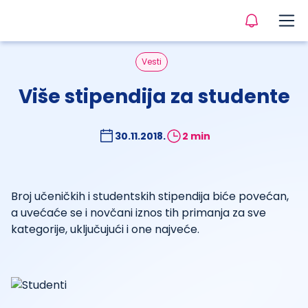
Vesti
Više stipendija za studente
30.11.2018.
2 min
Broj učeničkih i studentskih stipendija biće povećan,
a uvećaće se i novčani iznos tih primanja za sve
kategorije, uključujući i one najveće.