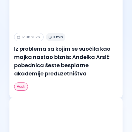
12.06.2026.
3 min
Iz problema sa kojim se suočila kao
majka nastao biznis: Anđelka Arsić
pobednica šeste besplatne
akademije preduzetništva
Vesti