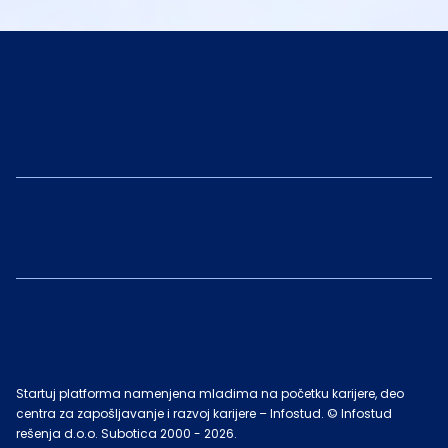
Startuj platforma namenjena mladima na početku karijere, deo
centra za zapošljavanje i razvoj karijere – Infostud. © Infostud
rešenja d.o.o. Subotica 2000 -
2026
.