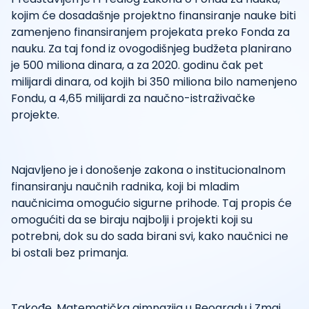
kojim će dosadašnje projektno finansiranje nauke biti
zamenjeno finansiranjem projekata preko Fonda za
nauku. Za taj fond iz ovogodišnjeg budžeta planirano
je 500 miliona dinara, a za 2020. godinu čak pet
milijardi dinara, od kojih bi 350 miliona bilo namenjeno
Fondu, a 4,65 milijardi za naučno-istraživačke
projekte.
Najavljeno je i donošenje zakona o institucionalnom
finansiranju naučnih radnika, koji bi mladim
naučnicima omogućio sigurne prihode. Taj propis će
omogućiti da se biraju najbolji i projekti koji su
potrebni, dok su do sada birani svi, kako naučnici ne
bi ostali bez primanja.
Takođe, Matematička gimnazija u Beogradu i Zmaj