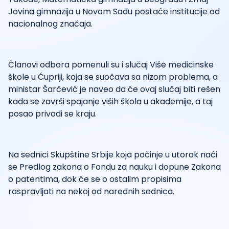
Jovina gimnazija u Novom Sadu postaće institucije od
nacionalnog značaja.
Članovi odbora pomenuli su i slučaj Više medicinske
škole u Ćupriji, koja se suočava sa nizom problema, a
ministar Šarčević je naveo da će ovaj slučaj biti rešen
kada se završi spajanje viših škola u akademije, a taj
posao privodi se kraju.
Na sednici Skupštine Srbije koja počinje u utorak naći
se Predlog zakona o Fondu za nauku i dopune Zakona
o patentima, dok će se o ostalim propisima
raspravljati na nekoj od narednih sednica.