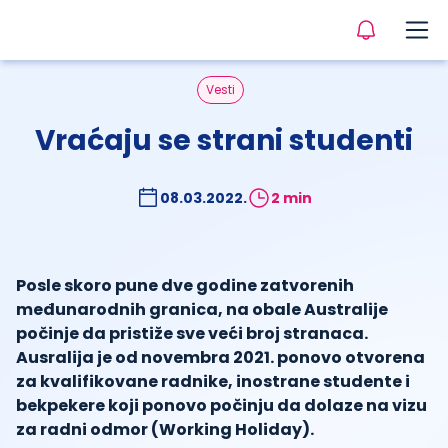
Vesti
Vraćaju se strani studenti
08.03.2022.
2 min
Posle skoro pune dve godine zatvorenih
međunarodnih granica, na obale Australije
počinje da pristiže sve veći broj stranaca.
Ausralija je od novembra 2021. ponovo otvorena
za kvalifikovane radnike, inostrane studente i
bekpekere koji ponovo počinju da dolaze na vizu
za radni odmor (Working Holiday).