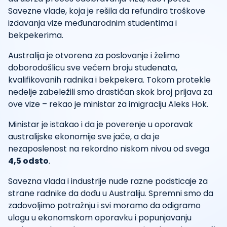
Savezne vlade, koja je rešila da refundira troškove
izdavanja vize međunarodnim studentima i
bekpekerima.
Australija je otvorena za poslovanje i želimo
doborodošlicu sve većem broju studenata,
kvalifikovanih radnika i bekpekera. Tokom protekle
nedelje zabeležili smo drastičan skok broj prijava za
ove vize – rekao je ministar za imigraciju Aleks Hok.
Ministar je istakao i da je poverenje u oporavak
australijske ekonomije sve jače, a da je
nezaposlenost na rekordno niskom nivou od svega
4,5 odsto
.
Savezna vlada i industrije nude razne podsticaje za
strane radnike da dođu u Australiju. Spremni smo da
zadovoljimo potražnju i svi moramo da odigramo
ulogu u ekonomskom oporavku i popunjavanju