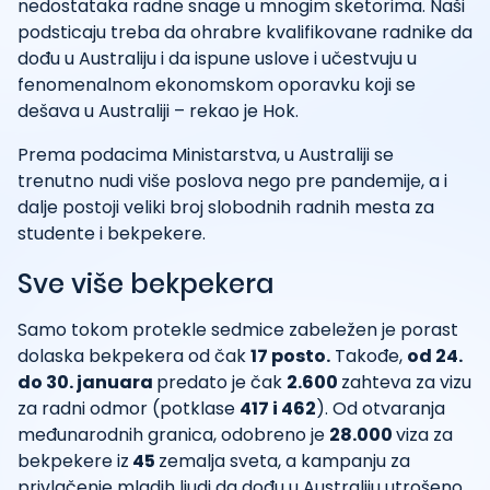
nedostataka radne snage u mnogim sketorima. Naši
podsticaju treba da ohrabre kvalifikovane radnike da
dođu u Australiju i da ispune uslove i učestvuju u
fenomenalnom ekonomskom oporavku koji se
dešava u Australiji – rekao je Hok.
Prema podacima Ministarstva, u Australiji se
trenutno nudi više poslova nego pre pandemije, a i
dalje postoji veliki broj slobodnih radnih mesta za
studente i bekpekere.
Sve više bekpekera
Samo tokom protekle sedmice zabeležen je porast
dolaska bekpekera od čak
17 posto.
Takođe,
od 24.
do 30. januara
predato je čak
2.600
zahteva za vizu
za radni odmor (potklase
417 i 462
). Od otvaranja
međunarodnih granica, odobreno je
28.000
viza za
bekpekere iz
45
zemalja sveta, a kampanju za
privlačenje mladih ljudi da dođu u Australiju utrošeno