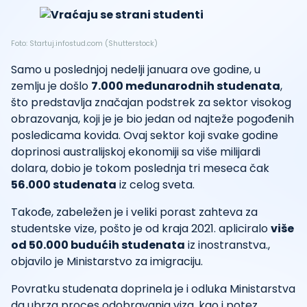
Foto: Startuj.infostud.com (Shutterstock)
Samo u poslednjoj nedelji januara ove godine, u
zemlju je došlo
7.000 međunarodnih studenata
,
što predstavlja značajan podstrek za sektor visokog
obrazovanja, koji je je bio jedan od najteže pogođenih
posledicama kovida. Ovaj sektor koji svake godine
doprinosi australijskoj ekonomiji sa više milijardi
dolara, dobio je tokom poslednja tri meseca čak
56.000 studenata
iz celog sveta.
Takođe, zabeležen je i veliki porast zahteva za
studentske vize, pošto je od kraja 2021. apliciralo
više
od 50.000 budućih studenata
iz inostranstva.,
objavilo je Ministarstvo za imigraciju.
Povratku studenata doprinela je i odluka Ministarstva
da ubrza proces odobravanja viza, kao i potez