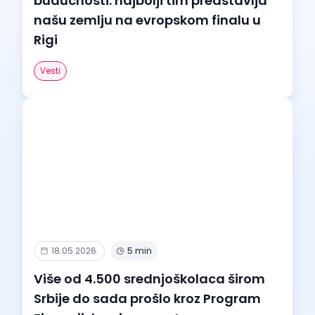
budućnosti: najbolji tim predstavlja
našu zemlju na evropskom finalu u
Rigi
Vesti
18.05.2026.
5 min
Više od 4.500 srednjoškolaca širom
Srbije do sada prošlo kroz Program