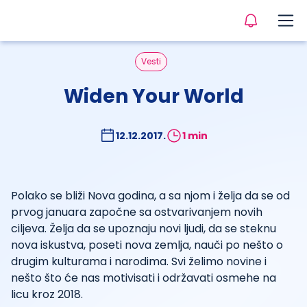
Vesti
Widen Your World
12.12.2017.
1 min
Polako se bliži Nova godina, a sa njom i želja da se od
prvog januara započne sa ostvarivanjem novih
ciljeva. Želja da se upoznaju novi ljudi, da se steknu
nova iskustva, poseti nova zemlja, nauči po nešto o
drugim kulturama i narodima. Svi želimo novine i
nešto što će nas motivisati i održavati osmehe na
licu kroz 2018.