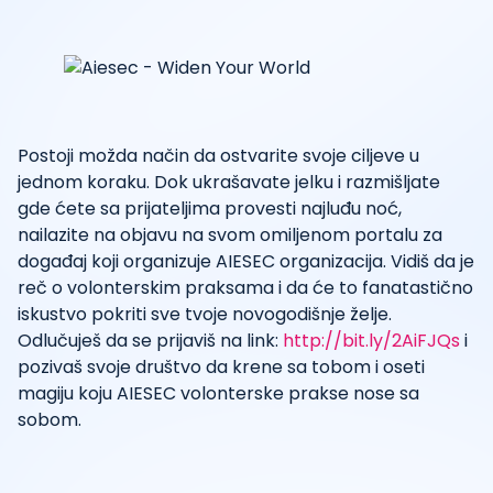
Postoji možda način da ostvarite svoje ciljeve u
jednom koraku. Dok ukrašavate jelku i razmišljate
gde ćete sa prijateljima provesti najluđu noć,
nailazite na objavu na svom omiljenom portalu za
događaj koji organizuje AIESEC organizacija. Vidiš da je
reč o volonterskim praksama i da će to fanatastično
iskustvo pokriti sve tvoje novogodišnje želje.
Odlučuješ da se prijaviš na link:
http://bit.ly/2AiFJQs
i
pozivaš svoje društvo da krene sa tobom i oseti
magiju koju AIESEC volonterske prakse nose sa
sobom.