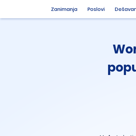
Zanimanja
Poslovi
Dešavan
Wor
popu