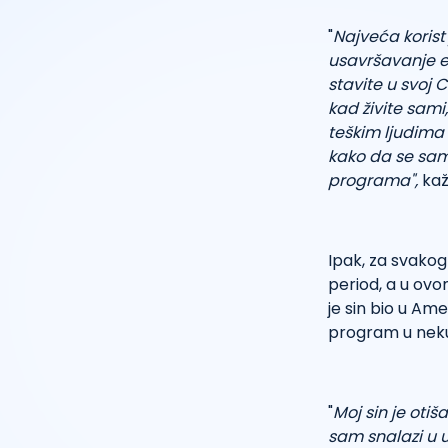
"
Najveća korist 
usavršavanje en
stavite u svoj 
kad živite sami
teškim ljudima 
kako da se sami
programa",
kaž
Ipak, za svakog 
period, a u ov
je sin bio u Ame
program u neku
"
Moj sin je oti
sam snalazi u u