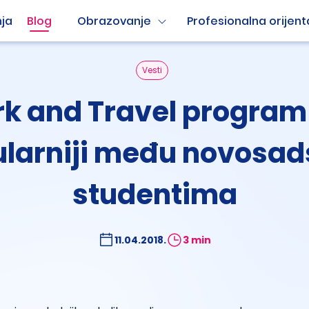
ja
Blog
Obrazovanje
Profesionalna orijent
Vesti
k and Travel program
larniji među novosa
studentima
11.04.2018.
3 min