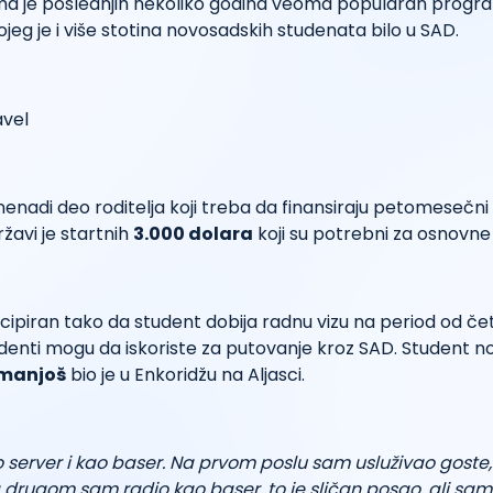
a je poslednjih nekoliko godina veoma popularan prog
ojeg je i više stotina novosadskih studenata bilo u SAD.
znenadi deo roditelja koji treba da finansiraju petomesečn
ržavi je startnih
3.000 dolara
koji su potrebni za osnovne
ipiran tako da student dobija radnu vizu na period od če
denti mogu da iskoriste za putovanje kroz SAD. Student 
rmanjoš
bio je u Enkoridžu na Aljasci.
server i kao baser. Na prvom poslu sam usluživao goste,
 drugom sam radio kao baser, to je sličan posao, ali sa