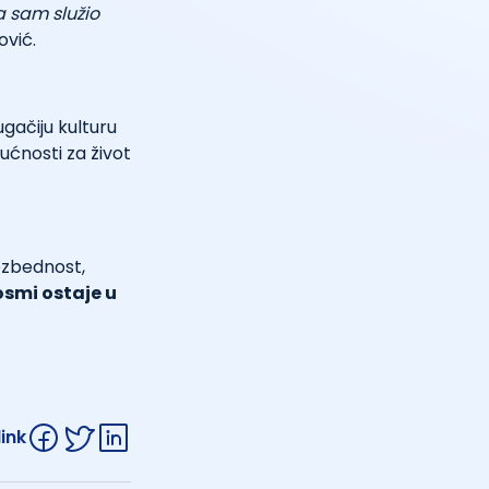
a sam služio
vić.
gačiju kulturu
ućnosti za život
ezbednost,
osmi ostaje u
link