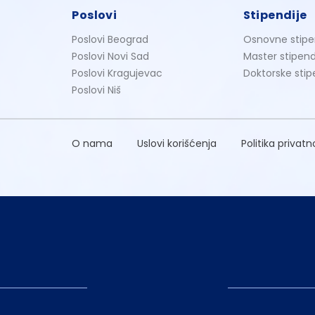
Poslovi
Stipendije
Poslovi Beograd
Osnovne stipe
Poslovi Novi Sad
Master stipend
Poslovi Kragujevac
Doktorske stip
Poslovi Niš
O nama
Uslovi korišćenja
Politika privatn