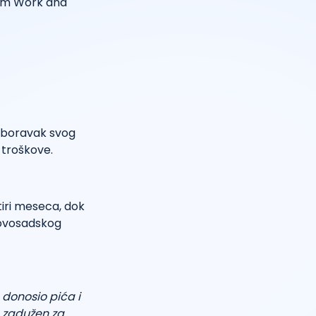
ram Work and
i boravak svog
 troškove.
tiri meseca, dok
novosadskog
 donosio pića i
m zadužen za