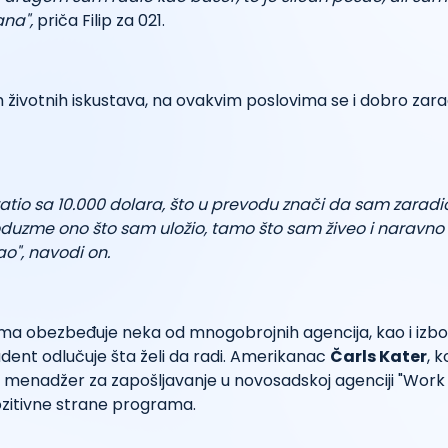
ana",
priča Filip za 021.
 životnih iskustava, na ovakvim poslovima se i dobro zar
atio sa 10.000 dolara, što u prevodu znači da sam zarad
oduzme ono što sam uložio, tamo što sam živeo i naravno
", navodi on.
ma obezbeđuje neka od mnogobrojnih agencija, kao i izbo
dent odlučuje šta želi da radi. Amerikanac
Čarls Kater
, 
o menadžer za zapošljavanje u novosadskoj agenciji "Work
ozitivne strane programa.