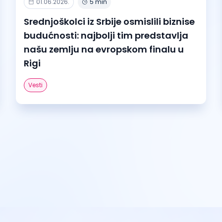
01.06.2026.
5 min
Srednjoškolci iz Srbije osmislili biznise
budućnosti: najbolji tim predstavlja
našu zemlju na evropskom finalu u
Rigi
Vesti