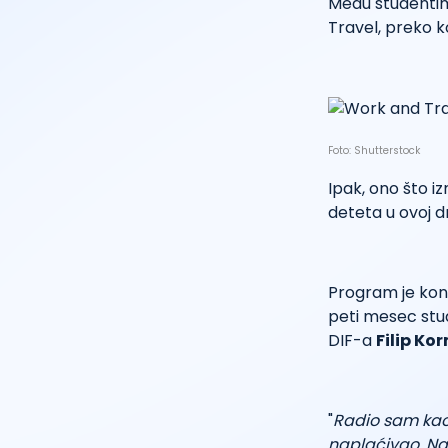
Među studentim
Travel, preko k
Foto: Shutterstock
Ipak, ono što i
deteta u ovoj d
Program je konc
peti mesec stu
DIF-a
Filip Ko
"
Radio sam kao 
naplaćivao. Na