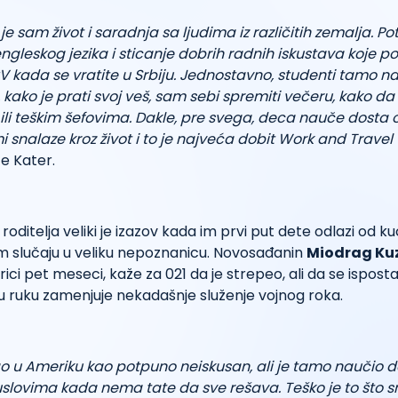
je sam život i saradnja sa ljudima iz različitih zemalja. P
gleskog jezika i sticanje dobrih radnih iskustava koje p
CV kada se vratite u Srbiju. Jednostavno, studenti tamo n
, kako je prati svoj veš, sam sebi spremiti večeru, kako da
ili teškim šefovima. Dakle, pre svega, deca nauče dosta 
 snalaze kroz život i to je najveća dobit Work and Travel
e Kater.
roditelja veliki je izazov kada im prvi put dete odlazi od k
om slučaju u veliku nepoznanicu. Novosađanin
Miodrag Ku
rici pet meseci, kaže za 021 da je strepeo, ali da se ispost
 ruku zamenjuje nekadašnje služenje vojnog roka.
šao u Ameriku kao potpuno neiskusan, ali je tamo naučio d
slovima kada nema tate da sve rešava. Teško je to što sm