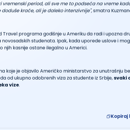
iki vremenski period, ali sve me to podseća na vreme kad
e doduše kraće, ali je daleko intenzivnije",
smatra Kuzmano
 Travel programa godišnje u Ameriku da radi i upozna dru
a novosadskih studenata. Ipak, kada uporede uslove i mog
o njih kasnije ostane ilegalno u Americi.
 koje je objavilo Američko ministarstvo za unutrašnju b
 da od ukupno odobrenih viza za studente iz Srbije,
svaki 
teka vize
.
Kopiraj 