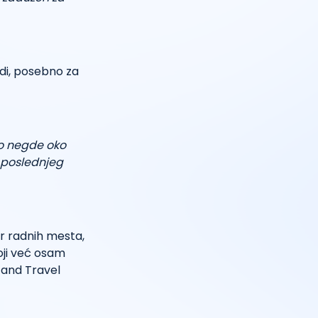
adi, posebno za
io negde oko
 poslednjeg
r radnih mesta,
koji već osam
 and Travel