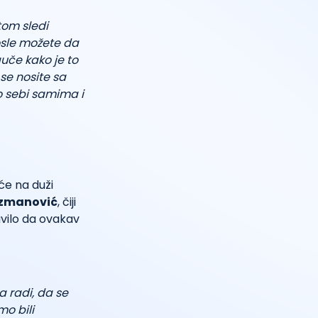
otom sledi
osle možete da
auče kako je to
 se nosite sa
o sebi samima i
uće na duži
zmanović
, čiji
avilo da ovakav
a radi, da se
o bili