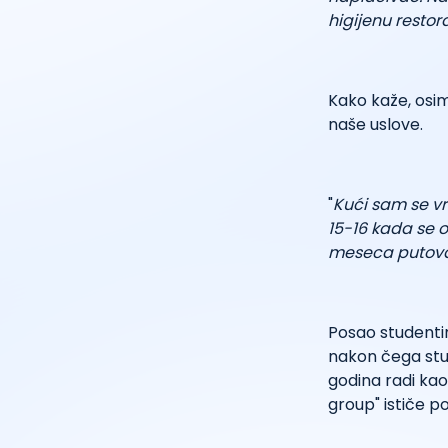
higijenu restor
Kako kaže, osim
naše uslove.
"
Kući sam se vr
15-16 kada se 
meseca putovao
Posao studenti
nakon čega stu
godina radi ka
group" ističe p