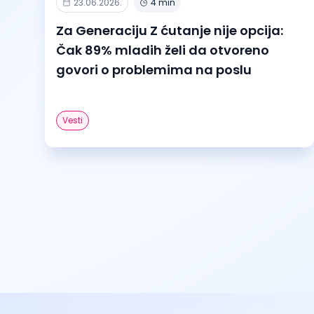
23.06.2026.
4 min
Za Generaciju Z ćutanje nije opcija:
Čak 89% mladih želi da otvoreno
govori o problemima na poslu
Vesti