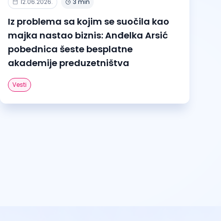
12.06.2026.
3 min
Iz problema sa kojim se suočila kao
majka nastao biznis: Anđelka Arsić
pobednica šeste besplatne
akademije preduzetništva
Vesti