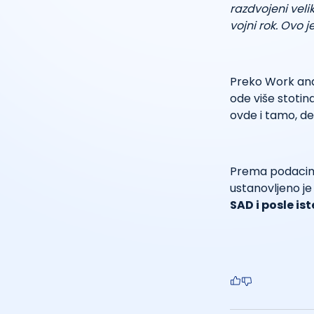
razdvojeni vel
vojni rok. Ovo j
Preko Work and
ode više stotin
ovde i tamo, de
Prema podacima
ustanovljeno je
SAD i posle is