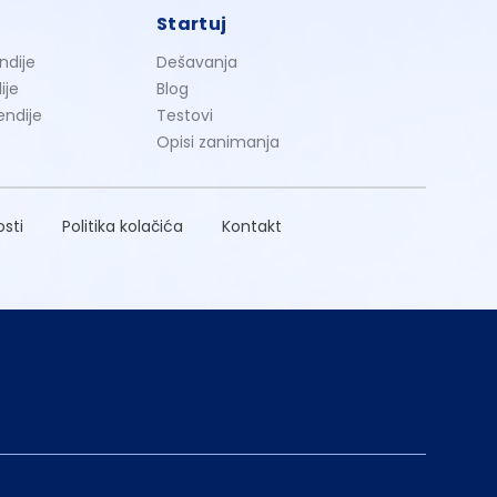
Startuj
ndije
Dešavanja
ije
Blog
endije
Testovi
Opisi zanimanja
osti
Politika kolačića
Kontakt