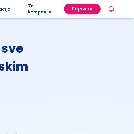
Za
acija
Prijavi se
kompanije
 sve
dskim